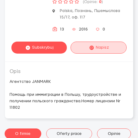
(Opinie:
0
)
Polska, Познань, Пшемыслова
15/17, оф. 117
13
2016
0
Subskrybuj
Napisz
Opis
Агентство JANMARK
Помощь при иммиграции в Польшу, трудоустройстве и
получении польского гражданства.Номер лицензии Nr
11802
O firmie
Oferty prace
Opinie