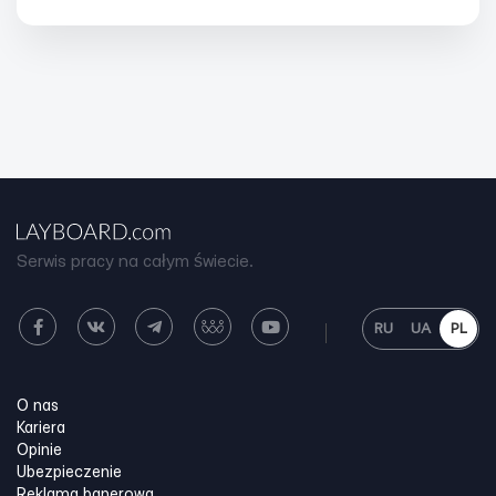
Serwis pracy na całym świecie.
RU
UA
PL
O nas
Kariera
Opinie
Ubezpieczenie
Reklama banerowa