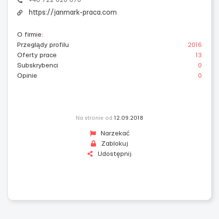
+48 722 020 670
https://janmark-praca.com
O firmie
:
Przeglądy profilu
2016
Oferty prace
13
Subskrybenci
0
Opinie
0
Na stronie od
12.09.2018
Narzekać
Zablokuj
Udostępnij