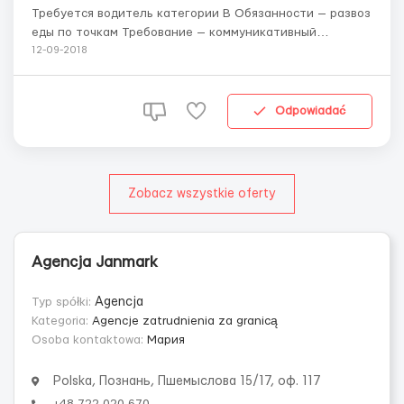
Требуется водитель категории В Обязанности — развоз
еды по точкам Требование — коммуникативный
польский ( умение прочитать куда и какой товар
12-09-2018
отвести) Работодатель предлагает -220 часов в месяц
— 12злотых нетто (чистыми на руки), -возможность
оформления карты побыту -бесплатное пмт...
Odpowiadać
Zobacz wszystkie oferty
Agencja Janmark
Typ spółki:
Agencja
Kategoria:
Agencje zatrudnienia za granicą
Osoba kontaktowa:
Мария
Polska, Познань, Пшемыслова 15/17, оф. 117