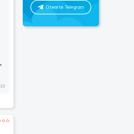
Otwarte Telegram
м
022