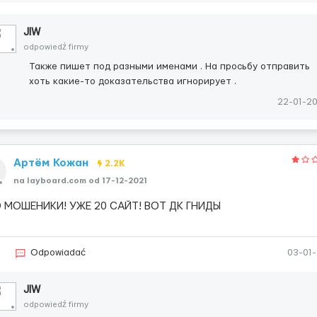
JIW
odpowiedź firmy
Также пишет под разными именами . На просьбу отправить
хоть какие-то доказательства игнорирует .
22-01-2
Артём Кожан
2.2K
na layboard.com od 17-12-2021
 МОШЕНИКИ! УЖЕ 20 САЙТ! ВОТ ДК ГНИДЫ
5
Odpowiadać
03-01
JIW
odpowiedź firmy