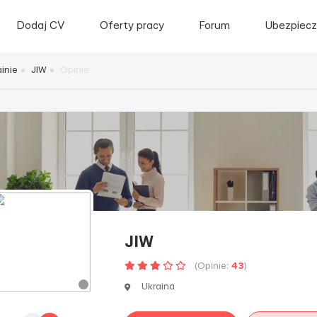
Dodaj CV
Oferty pracy
Forum
Ubezpiecz
inie
JIW
Opinie
JIW
(Opinie:
43
)
Ukraina