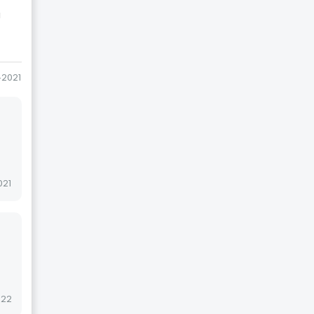
м
-2021
021
022