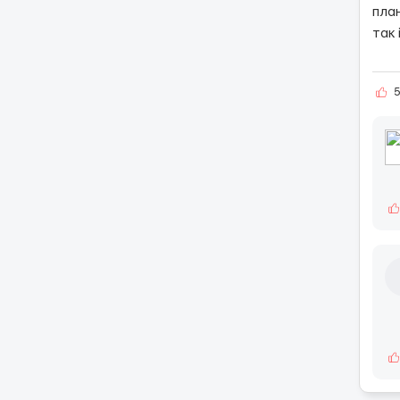
план
так 