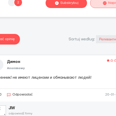
2
Subskrybuj
Napi
ać opinię
Sortuj według:
Димон
Anonimowy
енник! не имеют лицензии и обманывают людей!
0
Odpowiadać
20-01
JIW
odpowiedź firmy