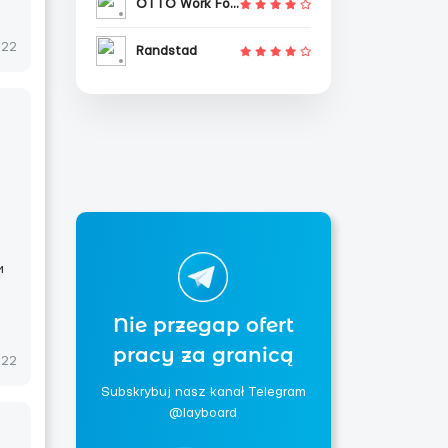
OTTO Work Force
022
Randstad
и
Nie przegap ofert
pracy za granicą
022
Subskrybuj nasz kanał Telegram
@layboard