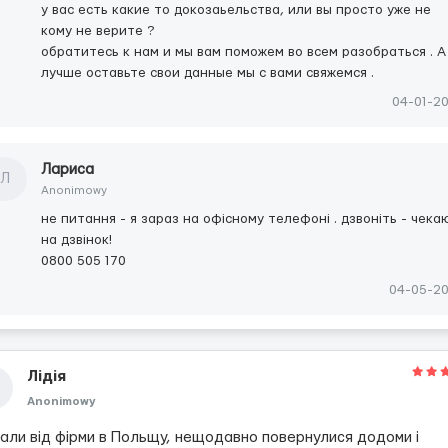
у вас есть какие то докозаьельства, или вы просто уже не
кому не верите ?
обратитесь к нам и мы вам поможем во всем разобраться . А
лучше оставьте свои данные мы с вами свяжемся .
04-01-2
Лариса
Л
Anonimowy
не питання - я зараз на офiсному телефоні . дзвонiть - чека
на дзвiнок!
0800 505 170
04-05-2
Лідія
Anonimowy
хали від фірми в Польщу, нещодавно повернулися додоми і