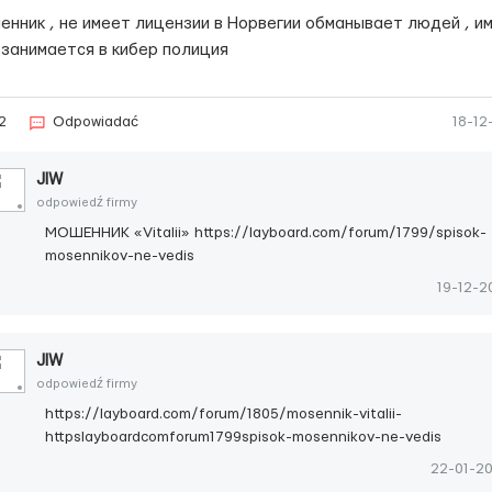
енник , не имеет лицензии в Норвегии обманывает людей , и
 занимается в кибер полиция
2
Odpowiadać
18-12
JIW
odpowiedź firmy
МОШЕННИК «Vitalii» https://layboard.com/forum/1799/spisok-
mosennikov-ne-vedis
19-12-2
JIW
odpowiedź firmy
https://layboard.com/forum/1805/mosennik-vitalii-
httpslayboardcomforum1799spisok-mosennikov-ne-vedis
22-01-2