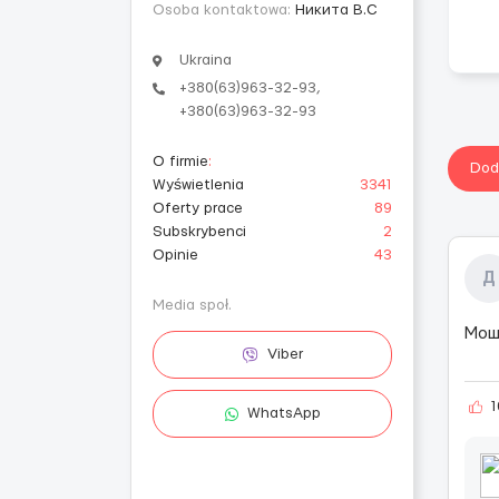
Osoba kontaktowa:
Никита В.С
Ukraina
+380(63)963-32-93,
+380(63)963-32-93
O firmie
:
Dod
Wyświetlenia
3341
Oferty prace
89
Subskrybenci
2
Opinie
43
Д
Media społ.
Мош
Viber
1
WhatsApp