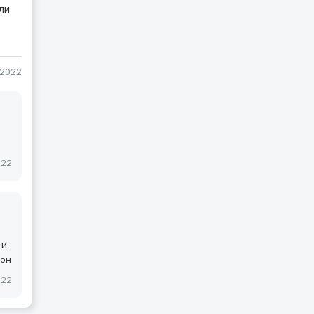
ли
-2022
022
 и
рон
022