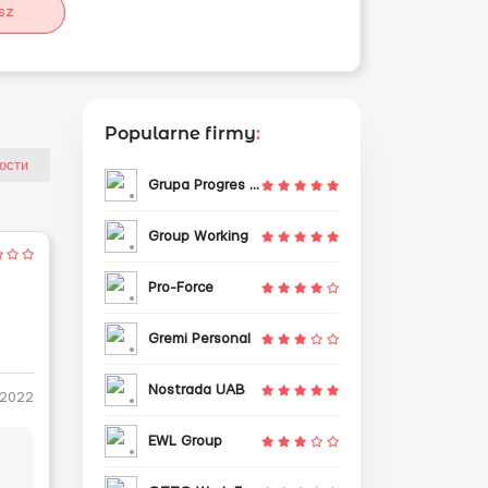
sz
Popularne firmy
:
Grupa Progres Sp. z o.o.
Group Working
Pro-Force
Gremi Personal
Nostrada UAB
-2022
EWL Group