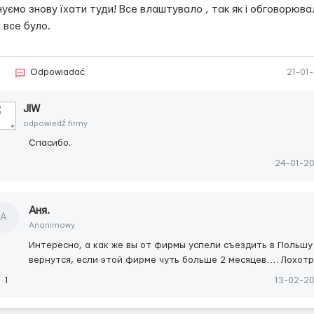
уємо знову їхати туди! Все влаштувало , так як і обговорюва
і все було.
5
Odpowiadać
21-01
JIW
odpowiedź firmy
Спасибо.
24-01-2
Аня.
А
Anonimowy
Интересно, а как же вы от фирмы успели съездить в Польшу
вернутся, если этой фирме чуть больше 2 месяцев…. Лохот
1
13-02-2