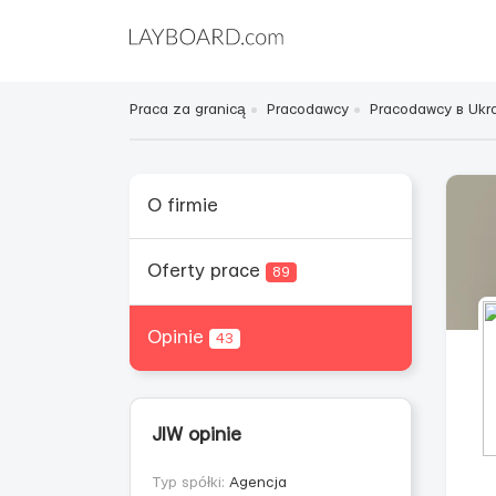
Praca za granicą
Pracodawcy
Pracodawcy в Ukra
O firmie
Oferty prace
89
Opinie
43
JIW opinie
Typ spółki:
Agencja