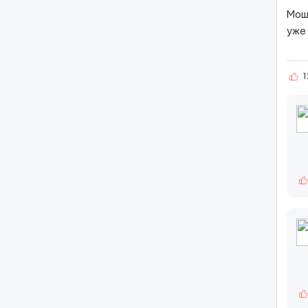
Мош
уже
1