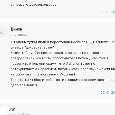
отправьте докозаьельства .
21-01-2
Димон
Д
Anonimowy
Ты олень тупой людей переставай наебывать , ты писать не
умеешь "доказательства"
Какие тебе уебку предоставлять если ты не можешь
предоставить контакты работодателя потому что стоит
позвонить и как они скажут что JIW агентство не
сотрудничает с Норвегией, потому что Норвежские компани
не работают с агентствами Украины!
Так что ты *#!бол и тебе светит тюрьма в скором времени ,
дело времени :)
22-01-2
JIW