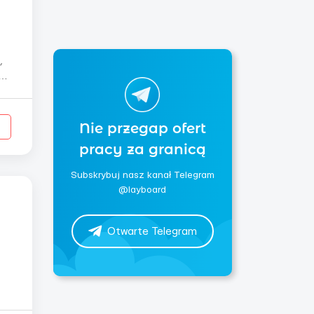
Nie przegap ofert
pracy za granicą
Subskrybuj nasz kanał Telegram
@layboard
Otwarte Telegram