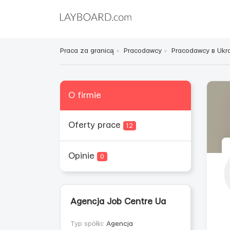
Praca za granicą
Pracodawcy
Pracodawcy в Ukra
O firmie
Oferty prace
12
Opinie
0
Agencja Job Centre Ua
Typ spółki:
Agencja