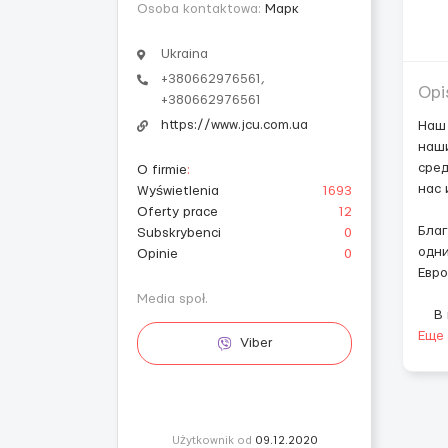
Osoba kontaktowa:
Марк
Ukraina
+380662976561,
Opi
+380662976561
https://www.jcu.com.ua
Наш 
наши
сред
O firmie
:
нас 
Wyświetlenia
1693
Oferty prace
12
Благ
Subskrybenci
0
одни
Opinie
0
Евро
Media społ.
В н
Еще
Viber
Użytkownik od
09.12.2020