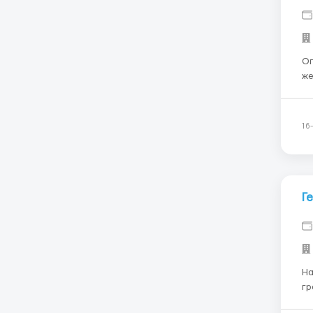
Описани
женщ
По
16
Г
На
гр
месяцев Требуютс