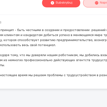
Subskrybuj
Napi
s
принцип - быть честными в создании и предоставлении решений и
м клиентам и кандидатам добиться успеха в меняющемся мире тр
у, которая способствует развитию предпринимательства, вознагр
использовать весь свой потенциал.
одаря тому, что мы доверяли нашим работникам, мы добились вза
м из немногих профессионально действующих агентств трудоустр
пы.
астоящее время мы решаем проблемы с трудоустройством в разн