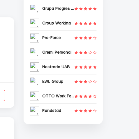
Grupa Progres Sp. z o.o.
Group Working
Pro-Force
Gremi Personal
Nostrada UAB
EWL Group
OTTO Work Force
Randstad