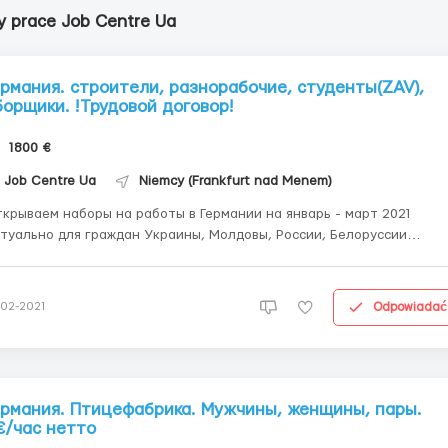
y prace Job Centre Ua
ермания. строители, разнорабочие, студенты(ZAV),
борщики. !Трудовой договор!
1800 €
Job Centre Ua
Niemcy (Frankfurt nad Menem)
крываем наборы на работы в Германии на январь - март 2021
туально для граждан Украины, Молдовы, России, Белоруссии
удентов на оформление по ZAV набираем от сейчас. Работа на
аникулы. Трудоустройство по командировке на основании
льской рабочей визы от 3х месяце...
Odpowiadać
-02-2021
ермания. Птицефабрика. Мужчины, женщины, пары.
€/час нетто