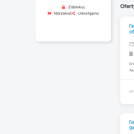
Ofert
Zablokuj
Narzekać
Udostępnij
Г
с
От
Ак
Ст
летние к
по
16
Г
9