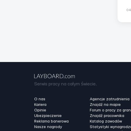
Со
04
Serwis pracy na całym świecie.
O nas
Agencje zatrudnienia
Kariera
Znajdź na mapie
Opinie
Forum o pracy za gran
Ubezpieczenie
Znajdź pracownika
Reklama banerowa
Katalog zawodów
Nasze nagrody
Statystyki wynagrodz