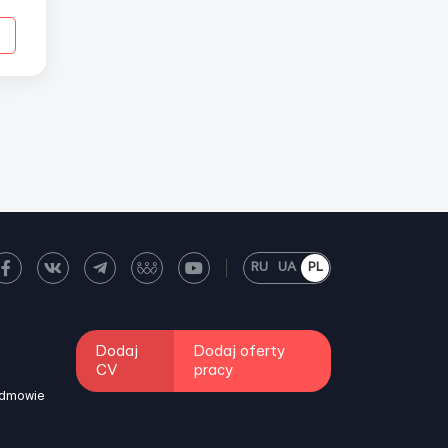
в
RU
UA
PL
Dodaj
Dodaj oferty
CV
pracy
odmowie
i