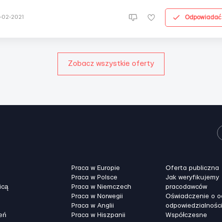
ртировка стеклотары по цветам на конвейере, сортировка ящико
Условия работы: 🔺Работа 8-10 ...
Odpowiadać
-02-2021
Zobacz wszystkie oferty
Praca w Europie
Oferta publiczna
Praca w Polsce
Jak weryfikujemy
icą
Praca w Niemczech
pracodawców
Praca w Norwegii
Oświadczenie o 
Praca w Anglii
odpowiedzialnośc
eń
Praca w Hiszpanii
Współczesne