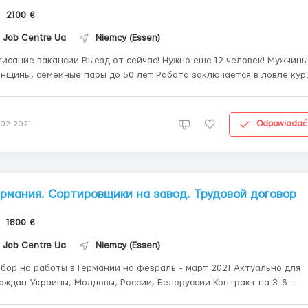
2100 €
Job Centre Ua
Niemcy (Essen)
е вакансии Выезд от сейчас! Нужно еще 12 человек! Мужчины,
ины, семейные пары до 50 лет Работа заключается в ловле курей
грузка ящиков с птицей в машину ( есть рохлы, тележки) Работа не
сложная 🔺 платят 9€ в час на руки 🔺8-10 часов вдень 🔺6 дней...
Odpowiadać
-02-2021
ермания. Сортировщики на завод. Трудовой договор
1800 €
Job Centre Ua
Niemcy (Essen)
бор на работы в Германии на февраль - март 2021 Актуально для
аждан Украины, Молдовы, России, Белоруссии Контракт на 3-6
я мужчины, женщины, пары - возраст до 40 лет;