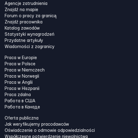
Agencje zatrudnienia
Znajdź na mapie
Forum o pracy za granicą
Znajdź pracownika
Katalog zawodów
Statystyki wynagrodzeń
Przydatne artykuły
Wiadomości z zagranicy
Praca w Europie
Praca w Polsce
Praca w Niemczech
Praca w Norwegii
Praca w Anglii
Praca w Hiszpanii
Praca zdalna
Работа в США
Работа в Канадe
Oferta publiczna
Jak weryfikujemy pracodawców
Oświadczenie o odmowie odpowiedzialności
Współczesne potwierdzenie niewolnictwa