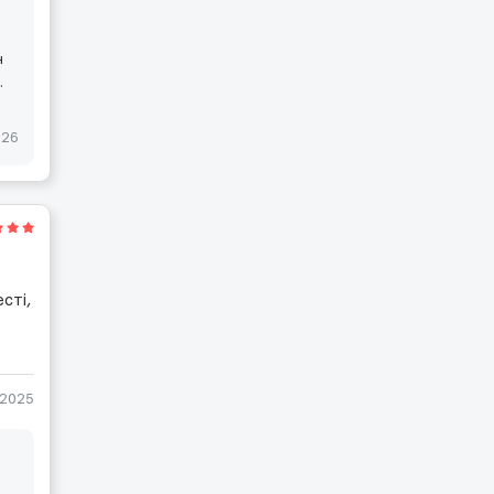
н
.
026
сті,
-2025