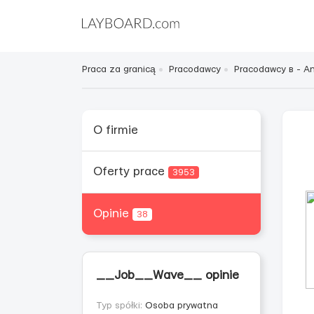
Praca za granicą
Pracodawcy
Pracodawcy в - Ang
O firmie
Oferty prace
3953
Opinie
38
__Job__Wave__ opinie
Typ spółki:
Osoba prywatna