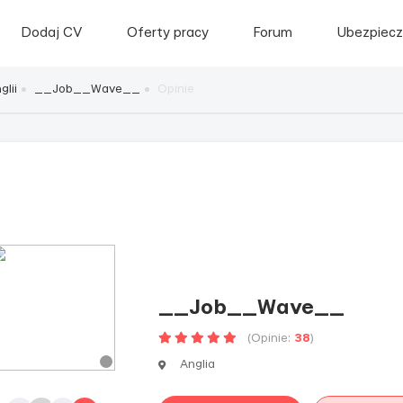
Dodaj CV
Oferty pracy
Forum
Ubezpiecz
lii
__Job__Wave__
Opinie
__Job__Wave__
(Opinie:
38
)
Anglia