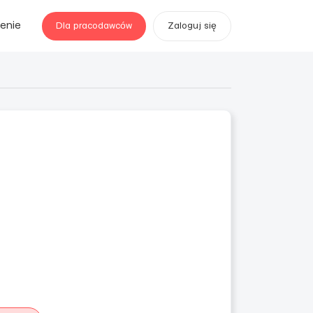
enie
Dla pracodawców
Zaloguj się