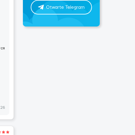
Otwarte Telegram
тся
026