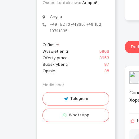
Osoba kontaktowa:
Андрей
Anglia
+49 152 10741335, +49 152
10741335
O firmie
:
Dod
Wyświetlenia
5963
Oferty prace
3953
Subskrybenci
97
Opinie
38
Media społ.
Спа
Telegram
Хор
WhatsApp
1