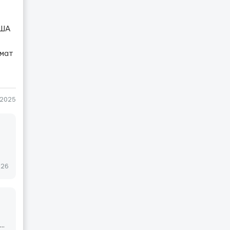
США
хмат
-2025
026
..