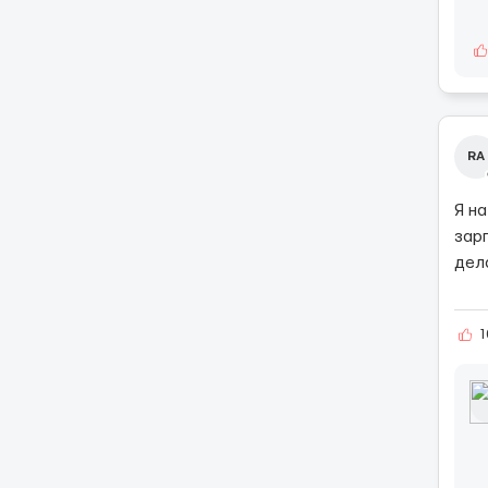
RA
Я н
зар
дел
1