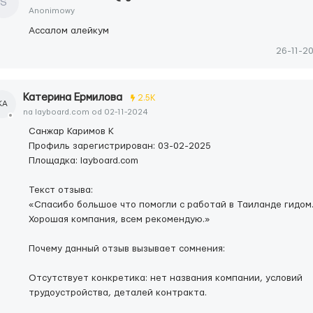
S
Anonimowy
Ассалом алейкум
26-11-2
Катерина Ермилова
2.5K
КА
na layboard.com od 02-11-2024
Санжар Каримов K
Профиль зарегистрирован: 03-02-2025
Площадка: layboard.com
Текст отзыва:
«Спасибо большое что помогли с работай в Таиланде гидом
Хорошая компания, всем рекомендую.»
Почему данный отзыв вызывает сомнения:
Отсутствует конкретика: нет названия компании, условий
трудоустройства, деталей контракта.