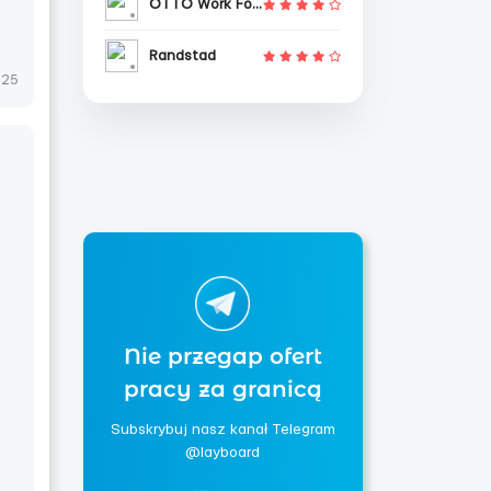
OTTO Work Force
Randstad
025
.
Nie przegap ofert
pracy za granicą
Subskrybuj nasz kanał Telegram
@layboard