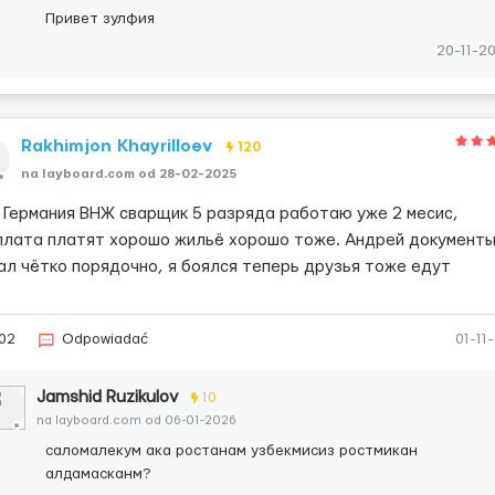
Привет зулфия
20-11-2
Rakhimjon Khayrilloev
120
na layboard.com od 28-02-2025
а Германия ВНЖ сварщик 5 разряда работаю уже 2 месис,
плата платят хорошо жильё хорошо тоже. Андрей документ
ал чётко порядочно, я боялся теперь друзья тоже едут
02
Odpowiadać
01-11
Jamshid Ruzikulov
10
na layboard.com od 06-01-2026
саломалекум ака ростанам узбекмисиз ростмикан
алдамасканм?