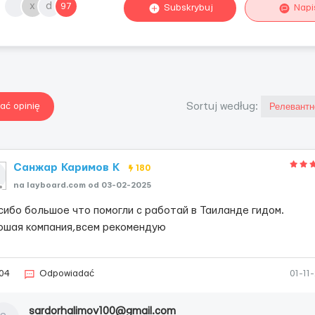
х
d
97
Subskrybuj
Napi
ać opinię
Sortuj według:
Санжар Каримов K
180
na layboard.com od 03-02-2025
сибо большое что помогли с работай в Таиланде гидом.
ошая компания,всем рекомендую
04
Odpowiadać
01-11
sardorhalimov100@gmail.com