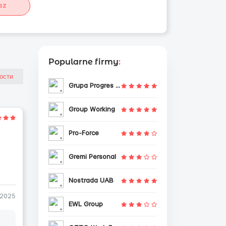
sz
Popularne firmy
:
Grupa Progres Sp. z o.o.
Group Working
Pro-Force
Gremi Personal
Nostrada UAB
-2025
EWL Group