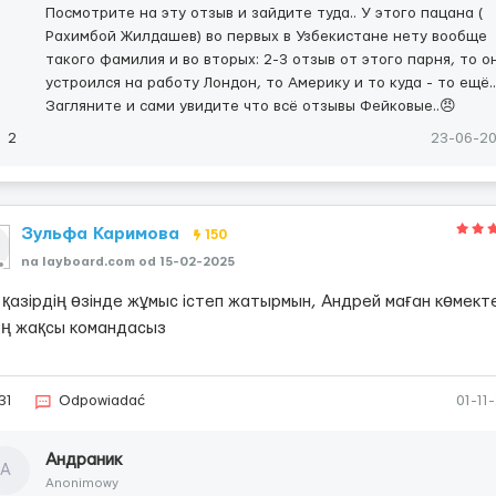
Посмотрите на эту отзыв и зайдите туда.. У этого пацана (
Рахимбой Жилдашев) во первых в Узбекистане нету вообще
такого фамилия и во вторых: 2-3 отзыв от этого парня, то о
устроился на работу Лондон, то Америку и то куда - то ещё..
Загляните и сами увидите что всё отзывы Фейковые..😠
2
23-06-2
Зульфа Каримова
150
na layboard.com od 15-02-2025
қазірдің өзінде жұмыс істеп жатырмын, Андрей маған көмекте
 ең жақсы командасыз
31
Odpowiadać
01-11
Андраник
А
Anonimowy