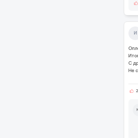
И
Опл
Ито
С д
Не с