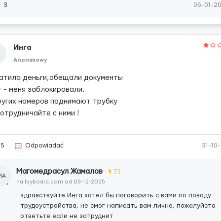
3
06-01-2
Инга
Anonimowy
атила деньги,обещали документы
г - меня заблокировали.
ругих номеров поднимают трубку
отрудничайте с ними !
25
Odpowiadać
31-10
Магомедрасул Жамалов
73
МА
na layboard.com od 09-12-2025
здравствуйте Инга хотел бы поговорить с вами по поводу
трудоустройства, не смог написать вам лично, пожалуйста
ответьте если не затруднит