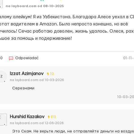
na layboard.com od 08-10-2025
алому алейкум! Я из Узбекистона. Благодара Алесе уехал в 
отат вадителем в Amazon. Было непросто конешно, но всё
училось! Сечас работаю доволен, жизнь удалось. Олеся, ра
ьшое за помощь и подерживание!
60
Odpowiadać
01-11
Izzat Azimjanov
10
IZ
na layboard.com od 10-03-2026
Серезнами
10-03-2
Hurshid Kazakov
113
na layboard.com od 12-06-2026
Это Скам. Не верьте люди, не отправляйте деньги на воздух.