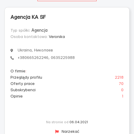
Agencja KA SF
Typ spółki:
Agencja
Osoba kontaktowa:
Veronika
Ukraina, Николаев
+380665262246, 0635225988
O firmie
:
Przeglądy profilu
2218
Oferty prace
70
Subskrybenci
0
Opinie
1
Na stronie od
06.04.2021
Narzekać