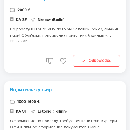
2000 €
KA SF
Niemcy (Berlin)
На роботу в НІМЕЧЧИНУ потрібні чоловіки, жінки, сімейні
пари! Обов'язки: прибирання приватних будинків у
людей пенсійного віку; допомога в закупівлі продуктів
22-07-2021
харчування та ін. - Зарплата 8€ за год. нетто - Робочий
день 8 год. - Робочий тиждень 5 днів. - Харчування за
рахунок працівн...
Odpowiadać
Водитель-курьер
1000-1600 €
KA SF
Estonia (Tallinn)
Оформление по приезду Требуются водители-курьеры
Официальное оформление документов Жилье