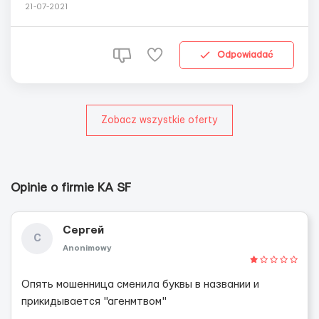
иногородним предоставляется, 150 евро плюс
21-07-2021
коммуналка До 50 лет Наличие прав кат.Б По зарплате
25 доставок в день ставка 1000 евро, 6 дней в неделю
Свыше 25 доставок перерасчёт Зп от ...
Odpowiadać
Zobacz wszystkie oferty
Opinie o firmie KA SF
Сергей
С
Anonimowy
Опять мошенница сменила буквы в названии и
прикидывается "агенмтвом"