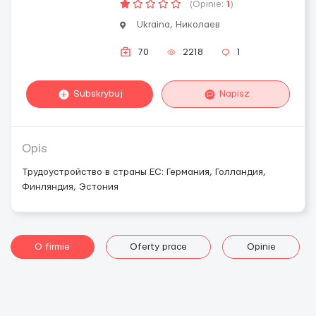
(Opinie:
1
)
Ukraina, Николаев
70
2218
1
Subskrybuj
Napisz
Opis
Трудоустройство в страны ЕС: Германия, Голландия,
Финляндия, Эстония
O firmie
Oferty prace
Opinie