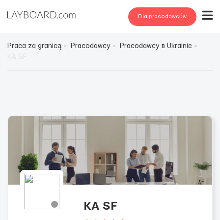
Dla pracodawców
Praca za granicą
Pracodawcy
Pracodawcy в Ukrainie
KA SF
KA SF