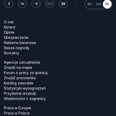
RU
UA
PL
O nas
Kariera
Opinie
Ubezpieczenie
Reklama banerowa
Nasze nagrody
Kontakty
Agencje zatrudnienia
Znajdź na mapie
Forum o pracy za granicą
Znajdź pracownika
Katalog zawodów
Statystyki wynagrodzeń
Przydatne artykuły
Wiadomości z zagranicy
Praca w Europie
Praca w Polsce