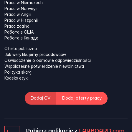
Praca w Niemczech
Praca w Norwegii
Praca w Anglii
Praca w Hiszpanii
Praca zdalna
Работа в США
Работа в Канадe
Oferta publiczna
Jak weryfikujemy pracodawców
Oświadczenie o odmowie odpowiedzialności
Współczesne potwierdzenie niewolnictwa
Polityka skarg
Kodeks etyki
Dodaj CV
Dodaj oferty pracy
Pobierz aplikację z
LAYBOARD.com