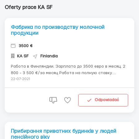
Oferty prace KA SF
Фабрика по производству молочной
продукции
3500 €
KA SF
Finlandia
Работа в Финляндии. Зарплата до 3500 евро в месяц. 2
800 - 3 500 €/за месяц Работа на полную ставку
Постоянная работа Страна: Финляндия Описание
22-07-2021
Работа в Финляндии, город Хельсинки. зарплата 2800-
3500 евро. Фабрика по производству молочной
продукции. Требуются женщины, м...
Odpowiadać
Прибирання приватних будинків у людей
пенсійного віку