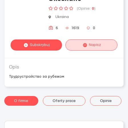
(Opinie:
0
)
Ukraina
6
1619
0
Subskrybuj
Napisz
Opis
Трудоустройство за рубежом
O firmie
Oferty prace
Opinie