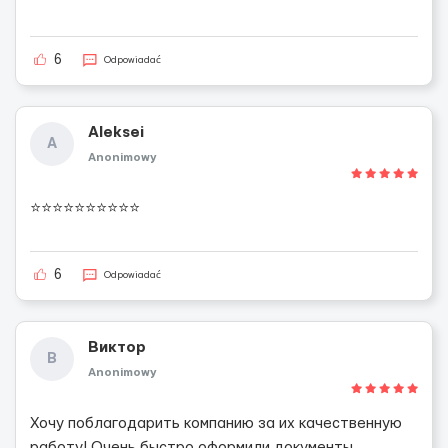
6
Odpowiadać
Aleksei
A
Anonimowy
⭐️⭐️⭐️⭐️⭐️⭐️⭐️⭐️⭐️⭐️
6
Odpowiadać
Виктор
В
Anonimowy
Хочу поблагодарить компанию за их качественную
работу! Очень быстро оформили документы,