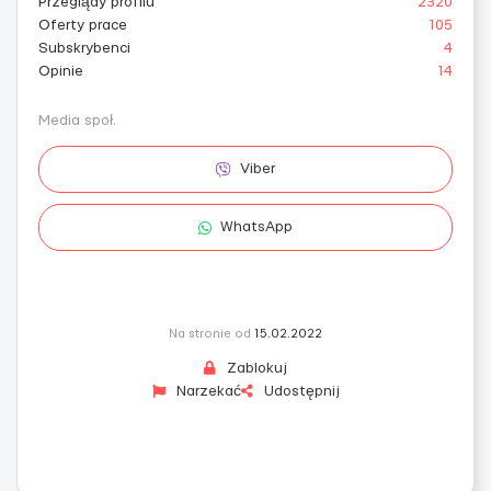
Przeglądy profilu
2320
Oferty prace
105
Subskrybenci
4
Opinie
14
Media społ.
Viber
WhatsApp
Na stronie od
15.02.2022
Zablokuj
Narzekać
Udostępnij