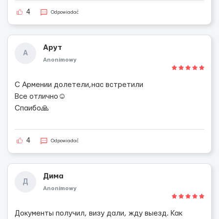
4
Odpowiadać
Арут
А
Anonimowy
С Армении долетели,нас встретили
Все отлично☺️
Спаибо🙏
4
Odpowiadać
Дима
Д
Anonimowy
Документы получил, визу дали, жду выезд. Как