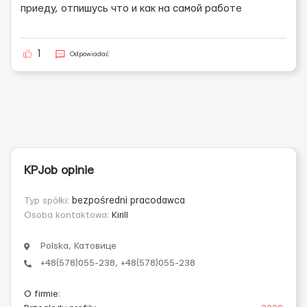
приеду, отпишусь что и как на самой работе
1
Odpowiadać
KPJob opinie
Typ spółki:
bezpośredni pracodawca
Osoba kontaktowa:
Kirill
Polska, Катовице
+48(578)055-238, +48(578)055-238
O firmie
: