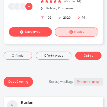
(Opinie:
14
)
4
Polska, Катовице
105
2320
14
Subskrybuj
Napisz
O firmie
Oferty prace
Opinie
Dodać opinię
Sortuj według:
Ruslan
R