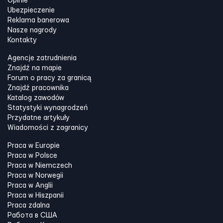
Opinie
Ubezpieczenie
Reklama banerowa
Nasze nagrody
Kontakty
Agencje zatrudnienia
Znajdź na mapie
Forum o pracy za granicą
Znajdź pracownika
Katalog zawodów
Statystyki wynagrodzeń
Przydatne artykuły
Wiadomości z zagranicy
Praca w Europie
Praca w Polsce
Praca w Niemczech
Praca w Norwegii
Praca w Anglii
Praca w Hiszpanii
Praca zdalna
Работа в США