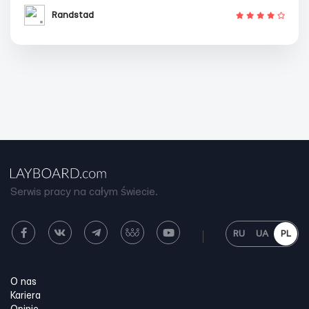
Randstad
Serwis pracy na całym świecie.
RU
UA
PL
O nas
Kariera