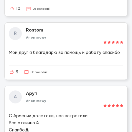
10
Odpowiadać
Rostom
R
Anonimowy
Мой друг я благодарю за помощь и работу спасибо
9
Odpowiadać
Арут
А
Anonimowy
С Армении долетели, нас встретили
Все отлично☺️
Спаибо🙏