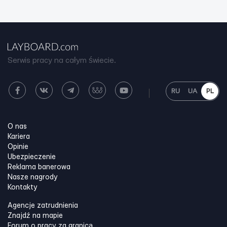
Serwis pracy na całym świecie.
RU
UA
PL
O nas
Kariera
Opinie
Ubezpieczenie
Reklama banerowa
Nasze nagrody
Kontakty
Agencje zatrudnienia
Znajdź na mapie
Forum o pracy za granicą