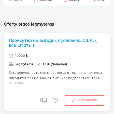
Lubię to
Odpowiedź
Udostępnij
Wyślij
Oferty prace legmyteras
Промоутер на выгодных условиях. США. (
все штаты )
10000 $
legmyteras
USA (Normana)
Есть возможность партнерства для тех кто физически
находится в США. Может быть как подработкой так и
основным заработком. Мы занимаемся продажей мед
25-11-2022
препаратов через интернет. В данный момент
пытаемся расширить количество продаж и совместить с
оф лайн. Как это работает ? Мы даём вам флаер
Odpowiadać
(листовку)...