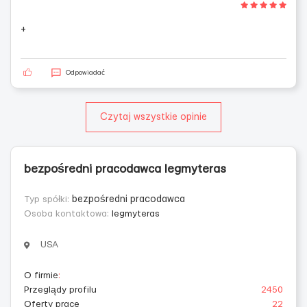
+
Odpowiadać
Czytaj wszystkie opinie
bezpośredni pracodawca legmyteras
Typ spółki:
bezpośredni pracodawca
Osoba kontaktowa:
legmyteras
USA
O firmie
:
Przeglądy profilu
2450
Oferty prace
22