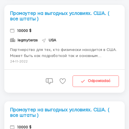
Промоутер на выгодных условиях. США. (
все штаты )
10000 $
legmyteras
USA
Партнерство для тех, кто физически находится в США.
Может быть как подработкой так и основным
заработком. Мы занимаемся продажей мед препаратов
24-11-2022
через интернет. В данный момент пытаемся расширить
количество продаж и совместить с оф лайн. Как это
работает ? Мы даём вам флаер (листовку) в
Odpowiadać
электронном в...
Промоутер на выгодных условиях. США. (
все штаты )
10000 $