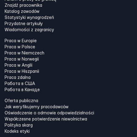
Znajdź pracownika
Katalog zawodów
Statystyki wynagrodzeń
Przydatne artykuły
Wiadomości z zagranicy
Praca w Europie
Praca w Polsce
Praca w Niemczech
Praca w Norwegii
Praca w Anglii
Praca w Hiszpanii
Praca zdalna
Работа в США
Работа в Канадe
Oferta publiczna
Jak weryfikujemy pracodawców
Oświadczenie o odmowie odpowiedzialności
Współczesne potwierdzenie niewolnictwa
Polityka skarg
Kodeks etyki