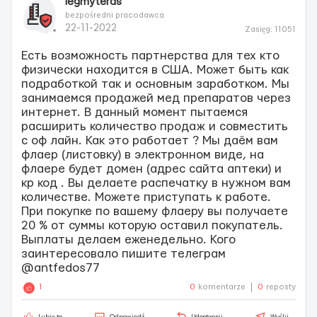
legmyteras
bezpośredni pracodawca
22-11-2022
Zasięg: 11051
Есть возможность партнерства для тех кто
физически находится в США. Может быть как
подработкой так и основным заработком. Мы
занимаемся продажей мед препаратов через
интернет. В данный момент пытаемся
расширить количество продаж и совместить
с оф лайн. Как это работает ? Мы даём вам
флаер (листовку) в электронном виде, на
флаере будет домен (адрес сайта аптеки) и
кр код . Вы делаете распечатку в нужном вам
количестве. Можете приступать к работе.
При покупке по вашему флаеру вы получаете
20 % от суммы которую оставил покупатель.
Выплаты делаем еженедельно. Кого
заинтересовало пишите телеграм
@antfedos77
1
0
komentarze
0
reposty