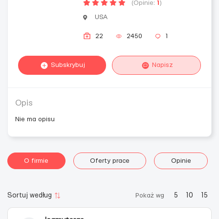
(Opinie:
1
)
USA
22
2450
1
Subskrybuj
Napisz
Opis
Nie ma opisu
O firmie
Oferty prace
Opinie
Sortuj według
Pokaż wg
5
10
15