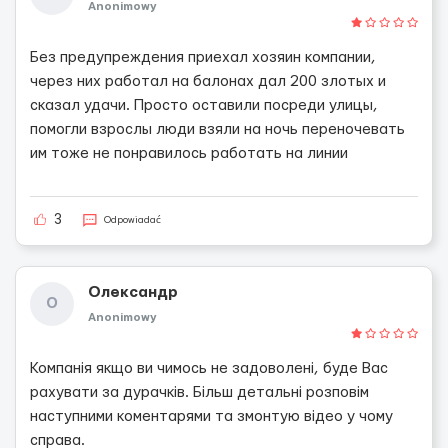
Anonimowy
Без предупреждения приехал хозяин компании,
через них работал на балонах дал 200 злотых и
сказал удачи. Просто оставили посреди улицы,
помогли взрослы люди взяли на ночь переночевать
им тоже не понравилось работать на линии
3
Odpowiadać
Олександр
О
Anonimowy
Компанія якщо ви чимось не задоволені, буде Вас
рахувати за дурачків. Більш детальні розповім
наступними коментарями та змонтую відео у чому
справа.