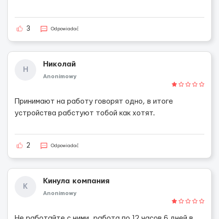
3
Odpowiadać
Николай
Н
Anonimowy
Принимают на работу говорят одно, в итоге
устройства рабстуют тобой как хотят.
2
Odpowiadać
Кинула компания
К
Anonimowy
Не работайте с ними ,работа по 12 часов 6 дней в