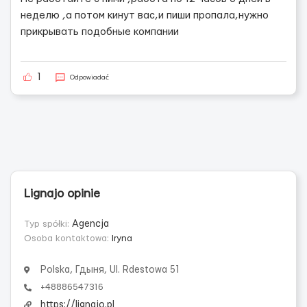
неделю ,а потом кинут вас,и пиши пропала,нужно
прикрывать подобные компании
1
Odpowiadać
Lignajo opinie
Typ spółki:
Agencja
Osoba kontaktowa:
Iryna
Polska, Гдыня, Ul. Rdestowa 51
+48886547316
https://lignajo.pl