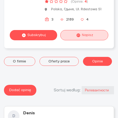
(Opinie:
4
)
Polska, Гдыня, Ul. Rdestowa 51
3
2189
4
Subskrybuj
Napisz
O firmie
Oferty prace
Opinie
Dodać opinię
Sortuj według:
Denis
D