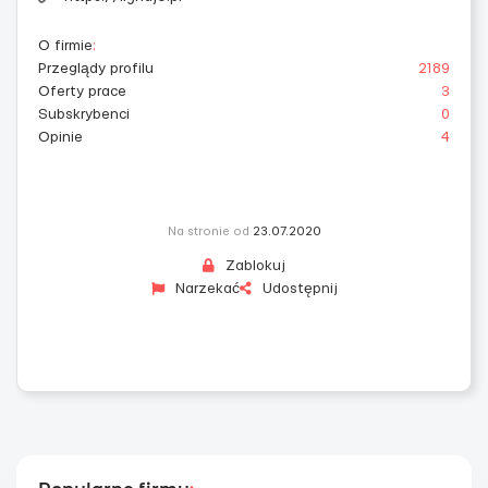
O firmie
:
Przeglądy profilu
2189
Oferty prace
3
Subskrybenci
0
Opinie
4
Na stronie od
23.07.2020
Zablokuj
Narzekać
Udostępnij