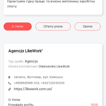
Гарантуємо гідну працю та вчасно виплачену заробітну
плату.
O firmie
Oferty prace
Opinie
Agencja LikeWork'
Typ spółki:
Agencja
Osoba kontaktowa:
Oleksandra LikeWork
Ukraina, Житомир, вул. Київська
+48(884)988-519, +420720135935
https://likework.com.ua/
O firmie
:
Przeglądy profilu
1658