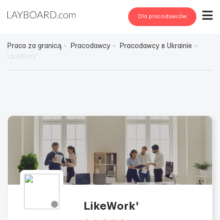
Dla pracodawców
Praca za granicą
Pracodawcy
Pracodawcy в Ukrainie
LikeWork'
LikeWork'