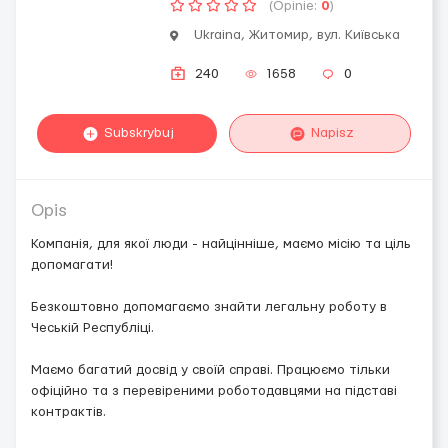
(Opinie:
0
)
Ukraina, Житомир, вул. Київська
240
1658
0
Subskrybuj
Napisz
Opis
Компанія, для якої люди - найцінніше, маємо місію та ціль
допомагати!
Безкоштовно допомагаємо знайти легальну роботу в
Чеській Республіці.
Маємо багатий досвід у своїй справі. Працюємо тільки
офіційно та з перевіреними роботодавцями на підставі
контрактів.