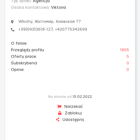
Typ spółki:
Agencja
Osoba kontaktowa:
Viktoria
Włochy, Житомир, Киевская 77
+39(093)3618-127, +420775342699
O firmie
:
Przeglądy profilu
1805
Oferty prace
5
Subskrybenci
0
Opinie
0
Na stronie od
15.02.2022
Narzekać
Zablokuj
Udostępnij