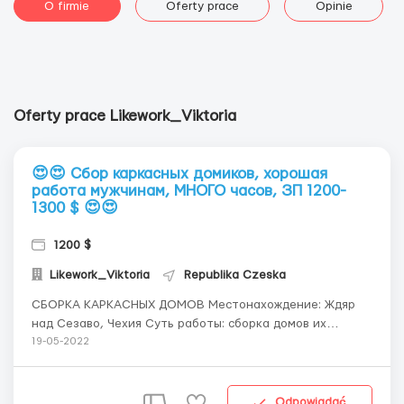
O firmie
Oferty prace
Opinie
Oferty prace Likework_Viktoria
😍😍 Сбор каркасных домиков, хорошая
работа мужчинам, МНОГО часов, ЗП 1200-
1300 $ 😍😍
1200 $
Likework_Viktoria
Republika Czeska
СБОРКА КАРКАСНЫХ ДОМОВ Местонахождение: Ждяр
над Сезаво, Чехия Суть работы: сборка домов их
деревянных конструкций, сбивание деревянных стен,
19-05-2022
потолков с помощью гвоздей, умение пользоваться
электроинструментами. УСЛОВИЯ: - Оплата - 120 крон/
час, в среднем от 1 20...
Odpowiadać