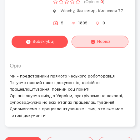
(Opinie:
0
)
Włochy, Житомир, Киевская 77
5
1805
0
Subskrybuj
Napisz
Opis
Ми - представники прямого чеського роботодавця!
Готуємо повний пакет документів, офіційне
працевлаштування, повний соц пакет!
Організовуємо виїзд з України, зустрічаємо на вокзалі,
супроводжуємо на всіх етапах працевлаштування!
Допомогаємо з працевлаштуванням і тим, хто вже має
готові документи!