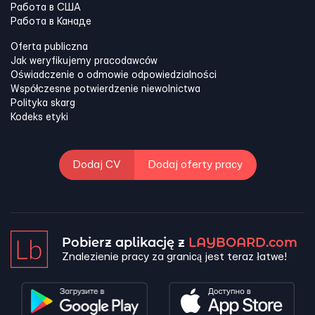
Работа в США
Работа в Канадe
Oferta publiczna
Jak weryfikujemy pracodawców
Oświadczenie o odmowie odpowiedzialności
Współczesne potwierdzenie niewolnictwa
Polityka skarg
Kodeks etyki
Dodaj CV
Dodaj oferty pracy
Pobierz aplikację z
LAYBOARD.com
Znalezienie pracy za granicą jest teraz łatwe!