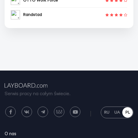
OTTO Work Force
Randstad
Serwis pracy na całym świecie.
RU
UA
PL
O nas