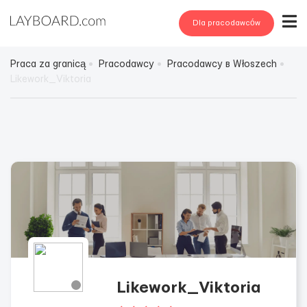
Dla pracodawców
Praca za granicą
Pracodawcy
Pracodawcy в Włoszech
Likework_Viktoria
Likework_Viktoria