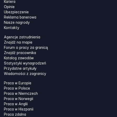
Kariera
Opinie
Ubezpieczenie
Reklama banerowa
Nasze nagrody
Kontakty
Agencje zatrudnienia
Znajdź na mapie
Forum o pracy za granicą
Znajdź pracownika
Katalog zawodów
Statystyki wynagrodzeń
Przydatne artykuły
Wiadomości z zagranicy
Praca w Europie
Praca w Polsce
Praca w Niemczech
Praca w Norwegii
Praca w Anglii
Praca w Hiszpanii
Praca zdalna