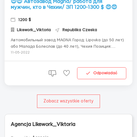
😍😍 Автозавод Magna/ работа для
мужчин, кто в Чехии/ ЗП 1200-1300 $ 😍😍
1200 $
Likework_Viktoria
Republika Czeska
Aвтомобильный завод MAGNA Город: Lipovka (до 50 лет)
або Малада Болеслав (до 40 лет), Чехия Позиция:
Оператор производства (монтаж сидений к
11-05-2022
автомобилям) 💰 Оплата - 140 крон/час по 3-х месячным
визам - 160-170 крон/час по 2-х годовым картам - 170
крон/час по ЕС пасп...
Odpowiadać
Zobacz wszystkie oferty
Agencja Likework_Viktoria