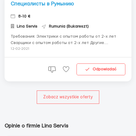
Специалисты в Румынию
8-10 €
Lina Servis
Rumunia (Bukareszt)
Требования: Электрики с опытом работы от 2-х лет
Сварщики с опытом работы от 2-х лет Другие
специалисты, которые разбираются в монтаже труб,
12-02-2021
умеют читать чертежи, производят зачистку
Привествуются отзывы с прошлых работ Привествуется
знание английского языка Возможны собеседования о...
Odpowiadać
Zobacz wszystkie oferty
Opinie o firmie Lina Servis