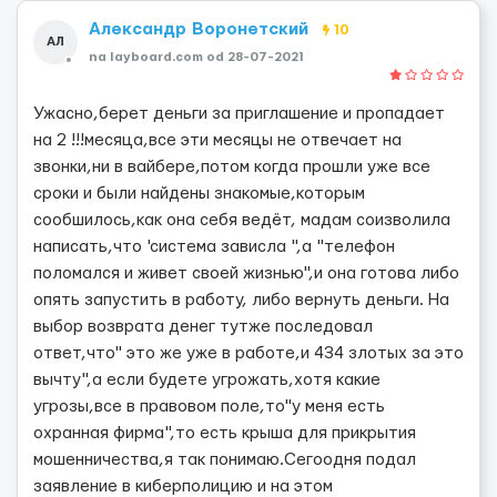
Aлександр Воронетский
10
AЛ
na layboard.com od 28-07-2021
Ужасно,берет деньги за приглашение и пропадает
на 2 !!!месяца,все эти месяцы не отвечает на
звонки,ни в вайбере,потом когда прошли уже все
сроки и были найдены знакомые,которым
сообшилось,как она себя ведёт, мадам соизволила
написать,что 'система зависла ",а "телефон
поломался и живет своей жизнью",и она готова либо
опять запустить в работу, либо вернуть деньги. На
выбор возврата денег тутже последовал
ответ,что" это же уже в работе,и 434 злотых за это
вычту",а если будете угрожать,хотя какие
угрозы,все в правовом поле,то"у меня есть
охранная фирма",то есть крыша для прикрытия
мошенничества,я так понимаю.Сегоодня подал
заявление в киберполицию и на этом