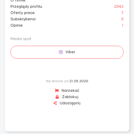
O firmie
:
Przeglądy profilu
2042
Oferty prace
7
Subskrybenci
0
Opinie
1
Media społ.
Viber
Na stronie od
21.05.2020
Narzekać
Zablokuj
Udostępnij