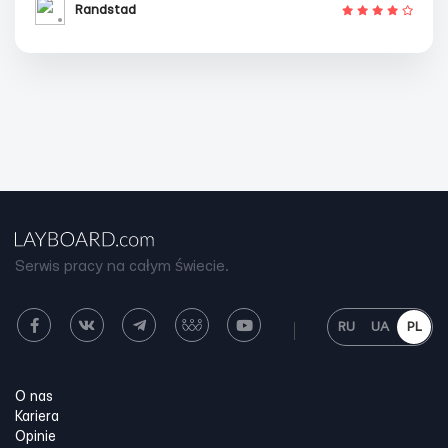
Randstad
Serwis pracy na całym świecie.
RU
UA
PL
O nas
Kariera
Opinie