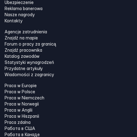
Ubezpieczenie
Reklama banerowa
Nasze nagrody
Kontakty
Agencje zatrudnienia
Znajdź na mapie
Forum o pracy za granicą
Znajdź pracownika
Katalog zawodów
Statystyki wynagrodzeń
Przydatne artykuły
Wiadomości z zagranicy
Praca w Europie
Praca w Polsce
Praca w Niemczech
Praca w Norwegii
Praca w Anglii
Praca w Hiszpanii
Praca zdalna
Работа в США
Работа в Канадe