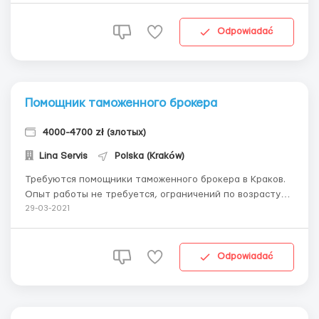
Обязанности: работа с арматурой, цементом, опалубка,
желательно уметь читать чертежи. Р...
Odpowiadać
Помощник таможенного брокера
4000-4700 zł (злотых)
Lina Servis
Polska (Kraków)
Требуются помощники таможенного брокера в Краков.
Опыт работы не требуется, ограничений по возрасту
нет. Зп: 4000-4700 zł. (в зависимости от уровня знаний
29-03-2021
языков и качества работы). Over часы оплачиваются
дополнительно. График работы: 160 часов в месяц; 8ми
часовой рабочий день, 5ти дневна...
Odpowiadać