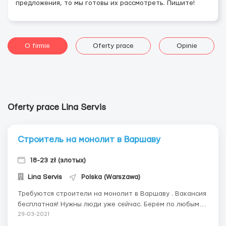
предложения, то мы готовы их рассмотреть. Пишите!
O firmie
Oferty prace
Opinie
Oferty prace Lina Servis
Строитель на монолит в Варшаву
18-23 zł (злотых)
Lina Servis
Polska (Warszawa)
Требуются строители на монолит в Варшаву . Вакансия
бесплатная! Нужны люди уже сейчас. Берём по любым
документам! Ставка: 18-23 zł./час. График работы: 7:00-
29-03-2021
18:00, 6 дней в неделю, в воскресенье выходной.