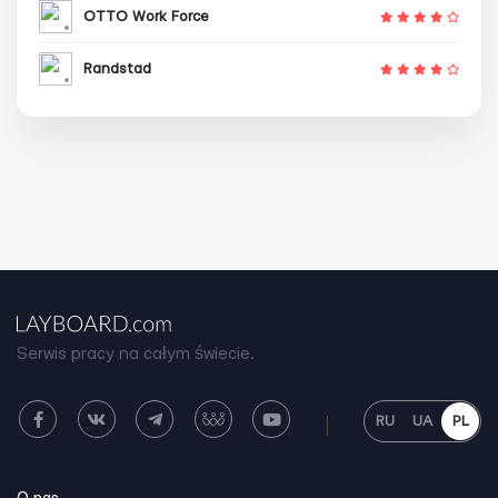
OTTO Work Force
Randstad
Serwis pracy na całym świecie.
RU
UA
PL