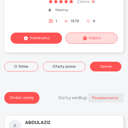
(Opinie:
4
)
Niemcy
1
1670
4
Subskrybuj
Napisz
O firmie
Oferty prace
Opinie
Dodać opinię
Sortuj według:
ABDULAZIZ
A