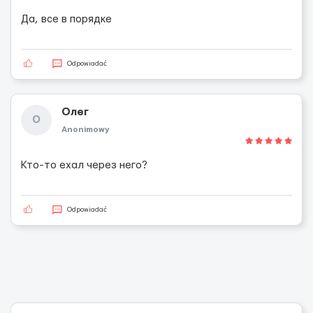
Да, все в порядке
Odpowiadać
Олег
О
Anonimowy
Кто-то ехал через него?
Odpowiadać