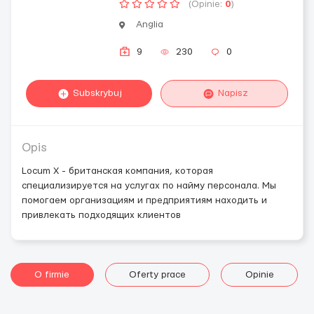
(Opinie:
0
)
Anglia
9
230
0
Subskrybuj
Napisz
Opis
Locum X - британская компания, которая
специализируется на услугах по найму персонала. Мы
помогаем организациям и предприятиям находить и
привлекать подходящих клиентов
O firmie
Oferty prace
Opinie