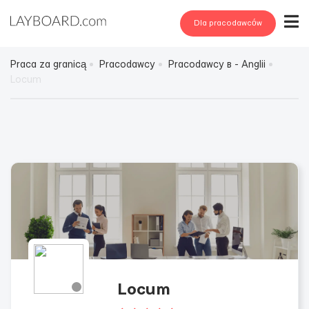
Dla pracodawców
Praca za granicą
Pracodawcy
Pracodawcy в - Anglii
Lоcum
Lоcum