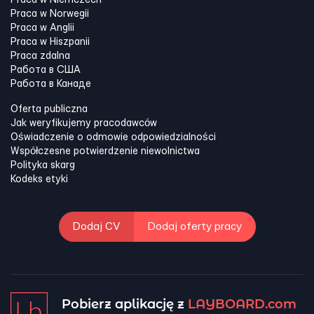
Praca w Niemczech
Praca w Norwegii
Praca w Anglii
Praca w Hiszpanii
Praca zdalna
Работа в США
Работа в Канадe
Oferta publiczna
Jak weryfikujemy pracodawców
Oświadczenie o odmowie odpowiedzialności
Współczesne potwierdzenie niewolnictwa
Polityka skarg
Kodeks etyki
Dodaj CV
Dodaj oferty pracy
Pobierz aplikację z
LAYBOARD.com