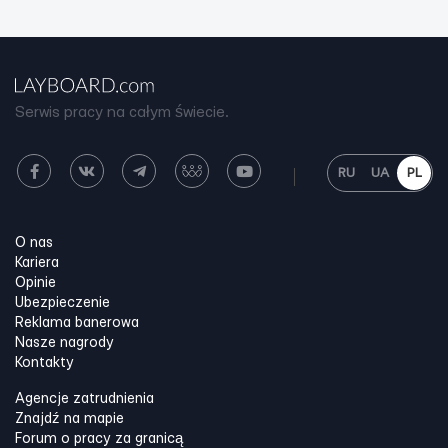
Serwis pracy na całym świecie.
RU
UA
PL
O nas
Kariera
Opinie
Ubezpieczenie
Reklama banerowa
Nasze nagrody
Kontakty
Agencje zatrudnienia
Znajdź na mapie
Forum o pracy za granicą