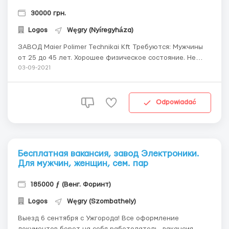
30000 грн.
Logos
Węgry (Nyíregyháza)
ЗАВОД Maier Polimer Technikai Kft Требуются: Мужчины
от 25 до 45 лет. Хорошее физическое состояние. Не
должны иметь проблем с алкоголем. Необходимо
03-09-2021
наличие технического образования или навыков
работы: столярные, металлообрабатывающие,
деревообрабатывающие, малярные работы, каменщик,
Odpowiadać
другие. Г...
Бесплатная вакансия, завод Электроники.
Для мужчин, женщин, сем. пар
185000 ƒ (Венг. Форинт)
Logos
Węgry (Szombathely)
Выезд 6 сентября с Ужгорода! Все оформление
документов берет на себя работодатель, вакансия