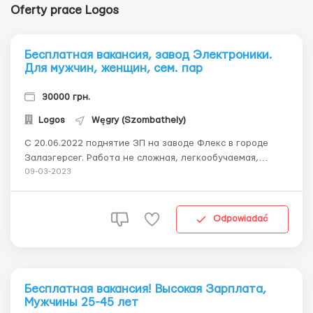
Oferty prace Logos
Бесплатная вакансия, завод Электроники.
Для мужчин, женщин, сем. пар
30000 грн.
Logos
Węgry (Szombathely)
С 20.06.2022 поднятие ЗП на заводе Флекс в городе
Залаэгерсег. Работа не сложная, легкообучаемая,
работа на конвейере и в цеху. Новые условия: Ставка
09-03-2023
брутто 300.000 фор брутто. Бонус за присоединение -
60.000 фор брутто. Также есть бонус за
продуктивность: 18.000 - 30.000 фор брутто ...
Odpowiadać
Бесплатная вакансия! Высокая Зарплата,
Мужчины 25-45 лет