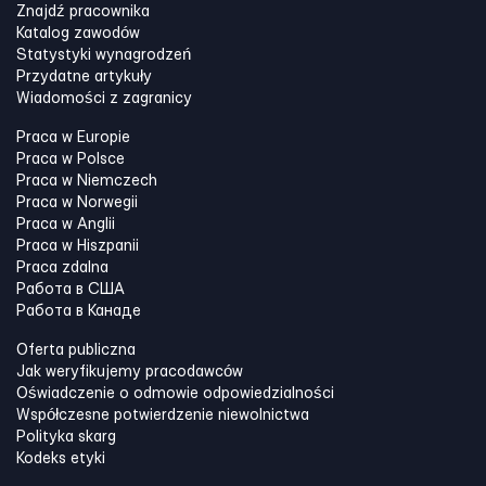
Znajdź pracownika
Katalog zawodów
Statystyki wynagrodzeń
Przydatne artykuły
Wiadomości z zagranicy
Praca w Europie
Praca w Polsce
Praca w Niemczech
Praca w Norwegii
Praca w Anglii
Praca w Hiszpanii
Praca zdalna
Работа в США
Работа в Канадe
Oferta publiczna
Jak weryfikujemy pracodawców
Oświadczenie o odmowie odpowiedzialności
Współczesne potwierdzenie niewolnictwa
Polityka skarg
Kodeks etyki