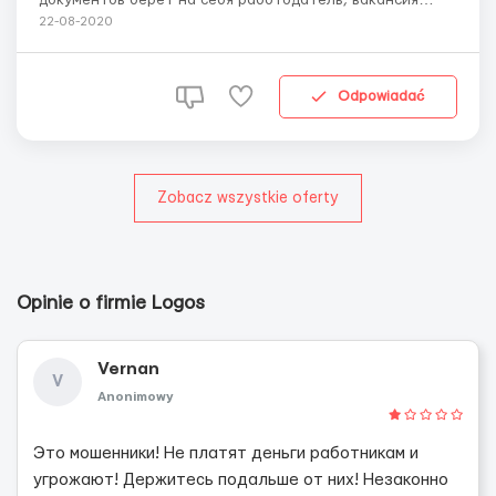
абсолютно БЕСПЛАТНАЯ! Завод Flextronics. ЗП в среднем
22-08-2020
170.000 Форинтов нетто (чистыми на руки). Выезд с
Ужгорода, делаем все необходимые документы
БЕСПЛАТНО Из документов необходимо:
Odpowiadać
биометрический з...
Zobacz wszystkie oferty
Opinie o firmie Logos
Vernan
V
Anonimowy
Это мошенники! Не платят деньги работникам и
угрожают! Держитесь подальше от них! Незаконно