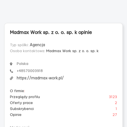
Madmax Work sp. z o. o. sp. k opinie
Typ spółki:
Agencja
Osoba kontaktowa:
Madmax Work sp. z o. o. sp. k
Polska
+48570003918
https://madmax-work.pl/
O firmie
:
Przeglądy profilu
3123
Oferty prace
2
Subskrybenci
1
Opinie
27