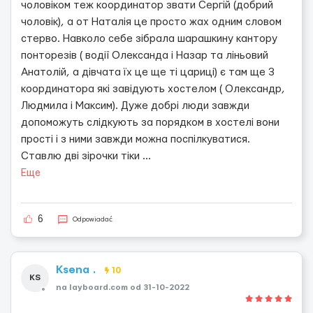
чоловіком теж координатор звати Сергій (добрий
чоловік), а от Наталія це просто жах одним словом
стерво. Навколо себе зібрала шарашкину кантору
понторезів ( водії Олександа і Назар та ліньовий
Анатолій, а дівчата їх це ще ті цариці) є там ще 3
координатора які завідують хостелом ( Олександр,
Людмила і Максим). Дуже добрі люди завжди
допоможуть слідкують за порядком в хостелі вони
прості і з ними завжди можна поспілкуватися.
Ставлю дві зірочки тіки
...
Еще
6
Odpowiadać
Ksena .
10
KS
na layboard.com od 31-10-2022