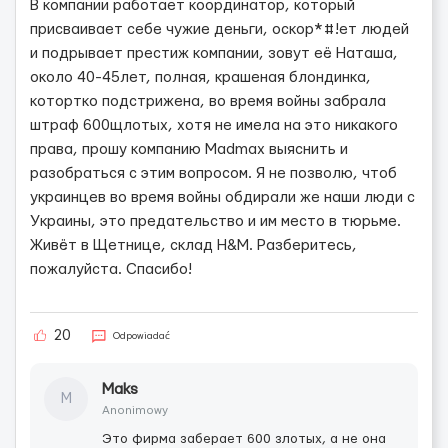
В компании работает координатор, который
присваивает себе чужие деньги, оскор*#!ет людей
и подрывает престиж компании, зовут её Наташа,
около 40-45лет, полная, крашеная блондинка,
котортко подстрижена, во время войны забрала
штраф 600щлотых, хотя не имела на это никакого
права, прошу компанию Маdmax выяснить и
разобраться с этим вопросом. Я не позволю, чтоб
украинцев во время войны обдирали же наши люди с
Украины, это предательство и им место в тюрьме.
Живёт в Щетнице, склад H&M. Разберитесь,
пожалуйста. Спасибо!
20
Odpowiadać
Maks
M
Anonimowy
Это фирма заберает 600 злотых, а не она