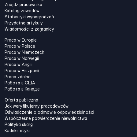
Znajdź pracownika
Katalog zawodów
Statystyki wynagrodzeń
Przydatne artykuły
Wiadomości z zagranicy
Praca w Europie
Praca w Polsce
Praca w Niemczech
Praca w Norwegii
Praca w Anglii
Praca w Hiszpanii
Praca zdalna
Работа в США
Работа в Канадe
Oferta publiczna
Jak weryfikujemy pracodawców
Oświadczenie o odmowie odpowiedzialności
Współczesne potwierdzenie niewolnictwa
Polityka skarg
Kodeks etyki