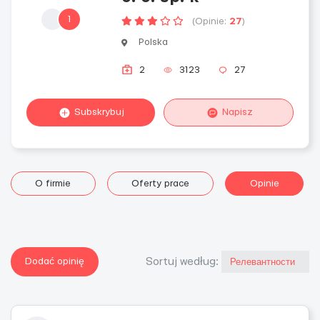
1
(Opinie:
27
)
Polska
2
3123
27
Subskrybuj
Napisz
O firmie
Oferty prace
Opinie
Dodać opinię
Sortuj według: