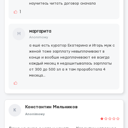
научитесь читать договор сначала
1
маргарита
М
Anonimowy
а ешё есть куратор Екатерина и Игорь муж с
женой тоже зарплату невыплачивают в
конце и вообше недоплачевают её всигда
каждый месец я недошитывалась зарплаты
от 300 до 500 зл а я там проработала 4
месеца...
Константин Мельников
К
Anonimowy