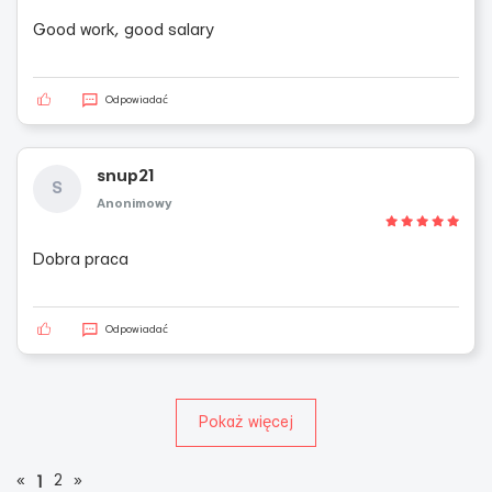
Good work, good salary
Odpowiadać
snup21
S
Anonimowy
Dobra praca
Odpowiadać
Pokaż więcej
«
2
»
1