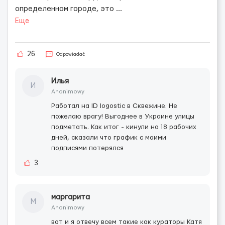
определенном городе, это
...
Еще
26
Odpowiadać
Илья
И
Anonimowy
Работал на ID logostic в Сквежине. Не
пожелаю врагу! Выгоднее в Украине улицы
подметать. Как итог - кинули на 18 рабочих
дней, сказали что график с моими
подписями потерялся
3
маргарита
М
Anonimowy
вот и я отвечу всем такие как кураторы Катя