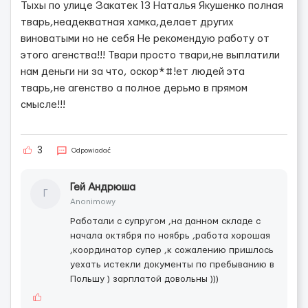
Тыхы по улице Закатек 13 Наталья Якушенко полная
тварь,неадекватная хамка,делает других
виноватыми но не себя Не рекомендую работу от
этого агенства!!! Твари просто твари,не выплатили
нам деньги ни за что, оскор*#!ет людей эта
тварь,не агенство а полное дерьмо в прямом
смысле!!!
3
Odpowiadać
Гей Андрюша
Г
Anonimowy
Работали с супругом ,на данном складе с
начала октября по ноябрь ,работа хорошая
,координатор супер ,к сожалению пришлось
уехать истекли документы по пребыванию в
Польшу ) зарплатой довольны )))