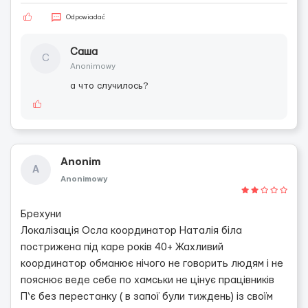
Odpowiadać
Саша
С
Anonimowy
а что случилось?
Anonim
A
Anonimowy
Брехуни
Локалізація Осла координатор Наталія біла
пострижена під каре років 40+ Жахливий
координатор обманює нічого не говорить людям і не
пояснює веде себе по хамськи не цінує працівників
П‘є без перестанку ( в запої були тиждень) із своїм