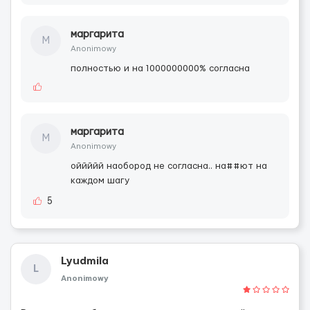
маргарита
М
Anonimowy
полностью и на 1000000000% согласна
маргарита
М
Anonimowy
оййййй наобород не согласна.. на##ют на
каждом шагу
5
Lyudmila
L
Anonimowy