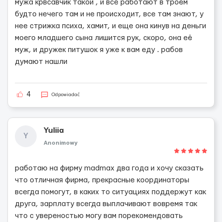
мужа крвсавчик такой , и все работают в троём
будто нечего там и не происходит, все там знают, у
нее стрижка психа, хамит, и еще она кинув на деньги
моего младшего сына лишится рук, скоро, она её
муж, и дружек питушок я уже к вам еду . рабов
думают нашли
4
Odpowiadać
Yuliia
Y
Anonimowy
работаю на фирму madmax два года и хочу сказать
что отличная фирма, прекрасные координаторы
всегда помогут, в каких то ситуациях поддержут как
друга, зарплату всегда выплачивают вовремя так
что с увереностью могу вам порекомендовать