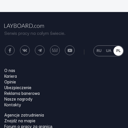
Serwis pracy na całym świecie.
RU
UA
PL
O nas
Kariera
Opinie
Ubezpieczenie
Reklama banerowa
Nasze nagrody
Kontakty
Agencje zatrudnienia
Znajdź na mapie
Forum o pracy za granicą