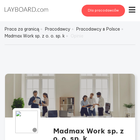
Dla pracodawców
Praca za granicą
Pracodawcy
Pracodawcy в Polsce
Madmax Work sp. z o. o. sp. k
Opinie
Madmax Work sp. z
o. o. sp. k