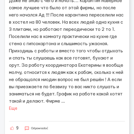
Даже не знаю с чего и начать… Карантин наверное
самое лучшее что было от этой фирмы, но после
него начался Ад !!! После карантина переселили нас
в хостел на 80 человек. На всех людей одна кухня с
3 плитами, но работают переодически то 2 то 1.
Поселили нас в комнату практически на кухне где
стена с гипсокартона и слышимость ужасная.
Приходишь с работы и вместо того чтобы отдыхать
и спать ты слушаешь как все готовят, бухают и
орут. За работу координатора Екатерины я вообще
молчу, относится к людям как к рабам, сколько к ней
не обращался ниодин вопрос не был решён ! А если
вы приезжаете по безвизу то вас никто слушать и
заниматься не будет. График на работе какой хотят
такой и делают. Фирме
...
Еще
9
Odpowiadać