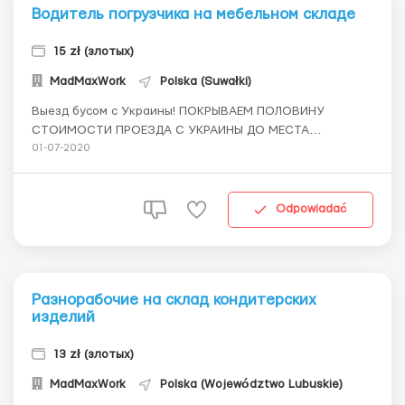
Водитель погрузчика на мебельном складе
15 zł (злотых)
MadMaxWork
Polska (Suwałki)
Выезд бусом с Украины! ПОКРЫВАЕМ ПОЛОВИНУ
СТОИМОСТИ ПРОЕЗДА С УКРАИНЫ ДО МЕСТА
ПРОХОЖДЕНИЯ КАРАНТИНА (кандидат платит 250
01-07-2020
злотых и 250 фирма) БЕСПЛАТНОЕ ПРОЖИВАНИЕ НА
ВРЕМЯ КАРАНТИНА Требования: мужчины до 45 лет
умение управлять транспортным средством
Odpowiadać
Обязаности развозка...
Разнорабочие на склад кондитерских
изделий
13 zł (злотых)
MadMaxWork
Polska (Województwo Lubuskie)