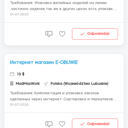
Требования: Упаковка желейных изделий на линии
,частично сидячая,так же в других цехах есть упаковка
медицинского пластыря и складирование упаковок на
01-07-2020
паллеты. Работа не требует больших физических
усилий и без знания языка; График работы: 2 смены по
12 часов 06:00 - 16:00 / 12:0...
Odpowiadać
Интернет магазин E-OBUWIE
13 $
MadMaxWork
Polska (Województwo Lubuskie)
Требования: Комплектация и упаковка заказов
сделанных через интернет. Сортировка и переупаковка
возвратного товара. Сканирование данных с товара
01-07-2020
Проживание Хостел со всеми удобствами 15 зл/день -
вычетается в конце месяца с зарплаты Условия работы:
Робота в теплом ...
Odpowiadać