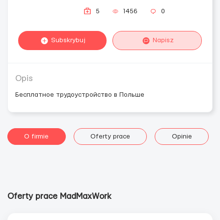
5
1456
0
Subskrybuj
Napisz
Opis
Бесплатное трудоустройство в Польше
O firmie
Oferty prace
Opinie
Oferty prace MadMaxWork