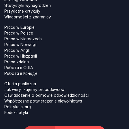
Katalog zawodów
Statystyki wynagrodzeń
Przydatne artykuły
Wiadomości z zagranicy
Praca w Europie
Praca w Polsce
Praca w Niemczech
Praca w Norwegii
Praca w Anglii
Praca w Hiszpanii
Praca zdalna
Работа в США
Работа в Канадe
Oferta publiczna
Jak weryfikujemy pracodawców
Oświadczenie o odmowie odpowiedzialności
Współczesne potwierdzenie niewolnictwa
Polityka skarg
Kodeks etyki