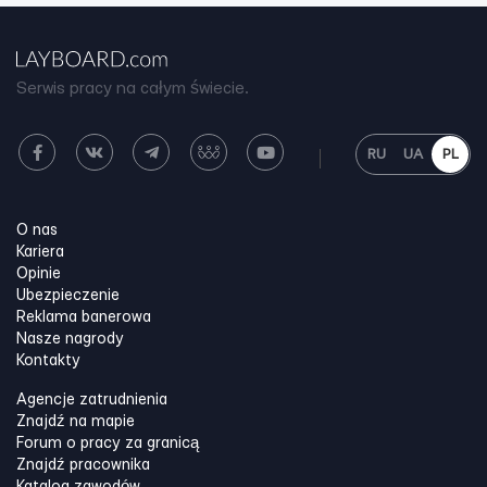
Serwis pracy na całym świecie.
RU
UA
PL
O nas
Kariera
Opinie
Ubezpieczenie
Reklama banerowa
Nasze nagrody
Kontakty
Agencje zatrudnienia
Znajdź na mapie
Forum o pracy za granicą
Znajdź pracownika