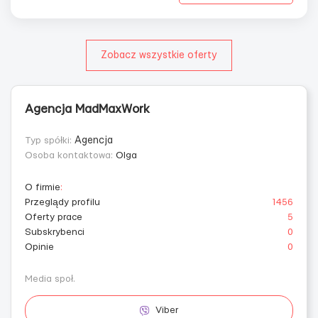
Zobacz wszystkie oferty
Agencja MadMaxWork
Typ spółki:
Agencja
Osoba kontaktowa:
Olga
O firmie
:
Przeglądy profilu
1456
Oferty prace
5
Subskrybenci
0
Opinie
0
Media społ.
Viber