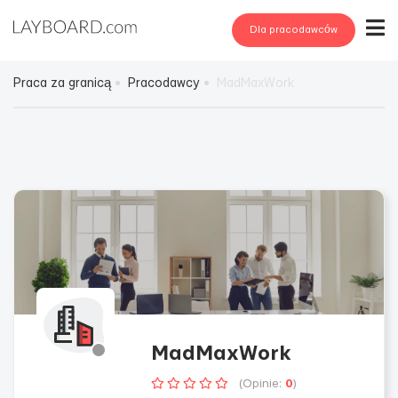
Dla pracodawców
Praca za granicą
Pracodawcy
MadMaxWork
MadMaxWork
(Opinie:
0
)