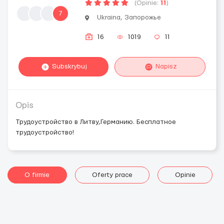
(Opinie:
11
)
7
Ukraina, Запорожье
16
1019
11
Subskrybuj
Napisz
Opis
Трудоустройство в Литву,Германию. Бесплатное
трудоустройство!
O firmie
Oferty prace
Opinie