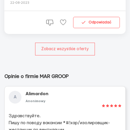
(Бельгия,Финляндия ) Информация о месте
22-08-2023
работы:Работа на заводе График работы: Понедельник
– Суббота рабочие дни, воскресенье- выходной (58
часов в неделю) Зарплата: 8-14€/час, в з...
Odpowiadać
Zobacz wszystkie oferty
Opinie o firmie MAR GROOP
Alimardon
A
Anonimowy
Здравствуйте.
Пишу по поводу вакансии *#!хар/изолировщик-
жестянщик по вентиляции.