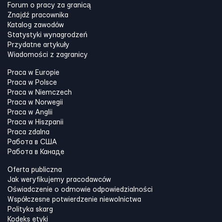
Forum o pracy za granicą
Znajdź pracownika
Katalog zawodów
Statystyki wynagrodzeń
Przydatne artykuły
Wiadomości z zagranicy
Praca w Europie
Praca w Polsce
Praca w Niemczech
Praca w Norwegii
Praca w Anglii
Praca w Hiszpanii
Praca zdalna
Работа в США
Работа в Канадe
Oferta publiczna
Jak weryfikujemy pracodawców
Oświadczenie o odmowie odpowiedzialności
Współczesne potwierdzenie niewolnictwa
Polityka skarg
Kodeks etyki