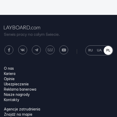
Serwis pracy na całym świecie.
RU
UA
PL
O nas
Kariera
Opinie
Ubezpieczenie
Reklama banerowa
Nasze nagrody
Kontakty
Agencje zatrudnienia
Znajdź na mapie