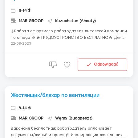
8-14 $
MAR GROOP
Kazachstan (Ałmaty)
❇️Работа от прямого работодателя литовской компании
Toromega ❇️ 🔥ТРУДОУСТРОЙСТВО БЕСПЛАТНО🔥 Для
граждан Казахстана предоставляем документы для
22-08-2023
подачи на литовскую визу и внж ⭕Изолировщик-
жестянщик,монтажник изоляции в промышленности ⭕
(Бельгия,Финляндия,Германия,Швеция ) 📍Выезды с
Odpowiadać
Польш...
Жестянщик/бляхар по вентиляции
8-14 €
MAR GROOP
Węgry (Budapeszt)
Вакансия бесплатная: работодатель оплачивает
документы/жильё и проезд!!! Изолировщик-жестянщик