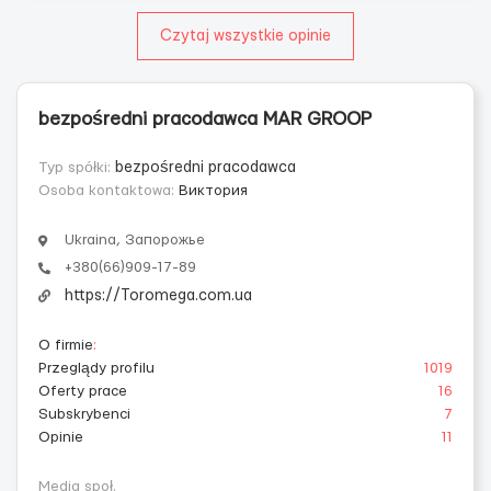
Czytaj wszystkie opinie
bezpośredni pracodawca MAR GROOP
Typ spółki:
bezpośredni pracodawca
Osoba kontaktowa:
Виктория
Ukraina, Запорожье
+380(66)909-17-89
https://Toromega.com.ua
O firmie
:
Przeglądy profilu
1019
Oferty prace
16
Subskrybenci
7
Opinie
11
Media społ.