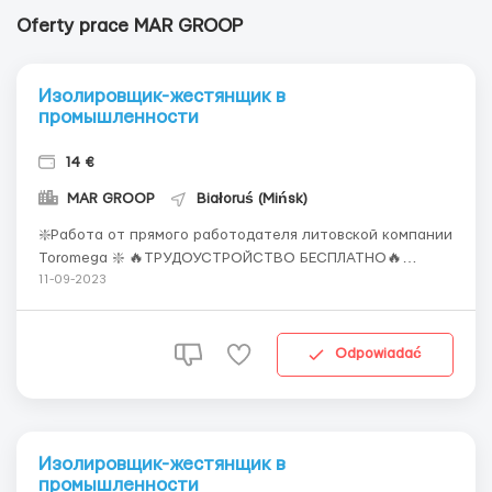
Oferty prace MAR GROOP
Изолировщик-жестянщик в
промышленности
14 €
MAR GROOP
Białoruś (Mińsk)
❇️Работа от прямого работодателя литовской компании
Toromega ❇️ 🔥ТРУДОУСТРОЙСТВО БЕСПЛАТНО🔥
⭕Изолировщик-жестянщик по промышленной
11-09-2023
вентиляции⭕ (Бельгия,Финляндия) 🔽Информация о
месте работы: Работа на заводе 🔽График работы:
Понедельник – Суббота рабочие дни, воскресенье-
Odpowiadać
выходной...
Изолировщик-жестянщик в
промышленности