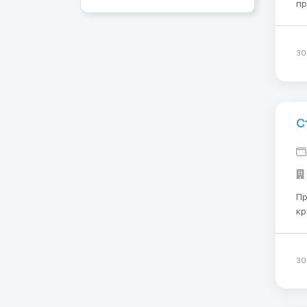
пр
Мест
- Н
Со
30
С
Пр
кр
ст
ус
ка
30