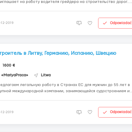
иглашает на работу водителя грейдера на строительство дорог.
о работы – г.Паланга ( Литва) Требования: - Мужчины – 35-60 лет.
аличие прав на управление грейдером - Опыт работы – от 5 лет -
 знани...
Odpowiadać
-12-2019
троитель в Литву, Германию, Испанию, Швецию
1600 €
«MariyaPraca»
Litwa
едлагаем легальную работу в Странах ЕС для мужчин до 55 лет в
упной международной компании, занимающейся судостроением и
роительством промышленных и коммерческих объектов. Оказываем
лугу под ключ: подготовка резюме кандидата, согласование
ндидатуры с работодателем (при необходимости про...
Odpowiadać
-12-2019