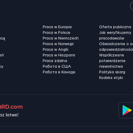
Praca w Europie
Oferta publiczna
Praca w Polsce
Jak weryfikujemy
icą
Praca w Niemczech
pracodawców
Praca w Norwegii
Oświadczenie o 
Praca w Anglii
odpowiedzialnośc
eń
Praca w Hiszpanii
Współczesne
Praca zdalna
potwierdzenie
cy
Работа в США
niewolnictwa
Работа в Канадe
Polityka skarg
Kodeks etyki
RD.com
az łatwe!