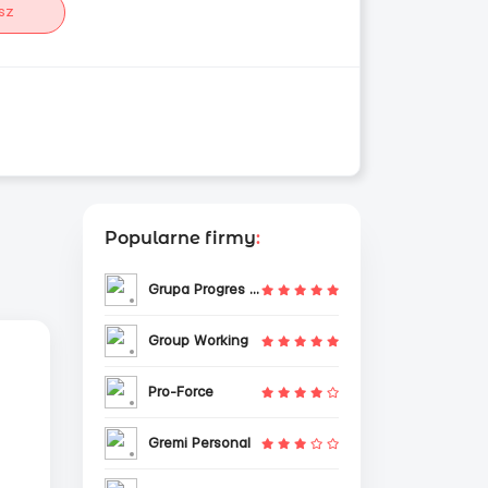
sz
Popularne firmy
:
Grupa Progres Sp. z o.o.
Group Working
Pro-Force
Gremi Personal