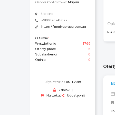
Osoba kontaktowa:
Мария
Ukraina
+380676745677
Opi
https://mariyapraca.com.ua
Nie 
O firmie
:
Wyświetlenia
1769
Oferty prace
5
Subskrybenci
0
Opinie
0
Ofert
Użytkownik od
05.11.2019
В
Zablokuj
Narzekać
Udostępnij
Ко