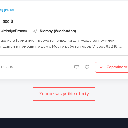
иделка
800 $
«MariyaPraca»
Niemcy (Wiesbaden)
делка в Германию Требуется сиделка для ухода за пожилой
нщиной и помощи по дому. Место работы город Vilseck 92249,
рмания Требования: - наличие польской рабочей визы D05 (помощь
ормлении) - женщина 30 – 50 лет - Базовое знание немецкого язы
од ваш уровень языка подберём соо...
Odpowiadać
-12-2019
Zobacz wszystkie oferty