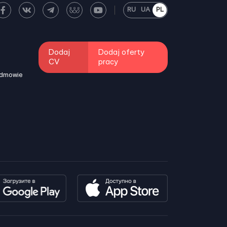
RU
UA
PL
Dodaj
Dodaj oferty
CV
pracy
odmowie
i