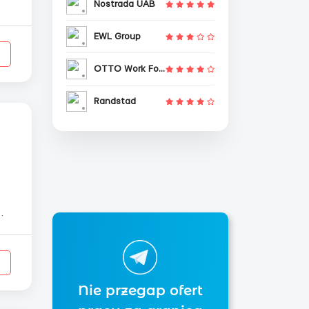
Nostrada UAB
EWL Group
OTTO Work Force
Randstad
Nie przegap ofert