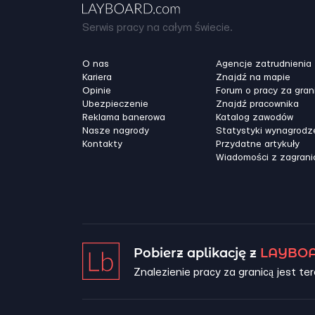
Serwis pracy na całym świecie.
O nas
Agencje zatrudnienia
Kariera
Znajdź na mapie
Opinie
Forum o pracy za gran
Ubezpieczenie
Znajdź pracownika
Reklama banerowa
Katalog zawodów
Nasze nagrody
Statystyki wynagrodz
Kontakty
Przydatne artykuły
Wiadomości z zagrani
Pobierz aplikację z
LAYBOA
Znalezienie pracy za granicą jest ter