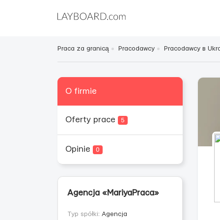
Praca za granicą
Pracodawcy
Pracodawcy в Ukra
O firmie
Oferty prace
5
Opinie
0
Agencja «MariyaPraca»
Typ spółki:
Agencja