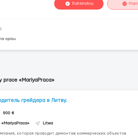
Subskrybuj
Napi
s
ma opisu
y prace «MariyaPraca»
одитель грейдера в Литву.
900 €
«MariyaPraca»
Litwa
мпания, которая проводит демонтаж коммерческих объектов