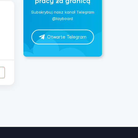
pracy za granicą
Subskrybuj nasz kanał Telegram
@layboard
Otwarte Telegram
 в
ка