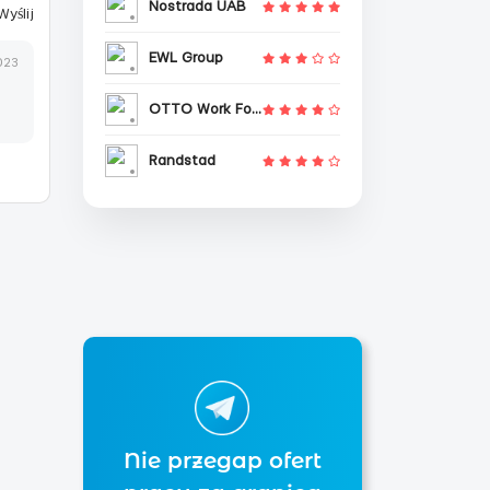
Nostrada UAB
Wyślij
EWL Group
023
OTTO Work Force
Randstad
Nie przegap ofert