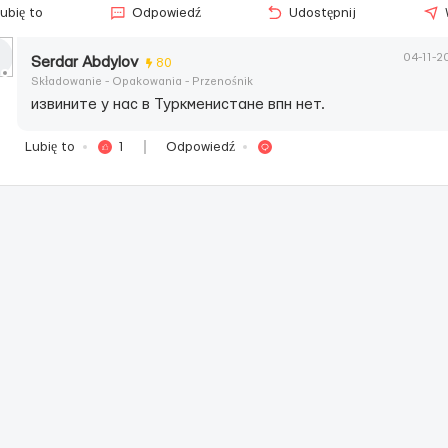
ubię to
Odpowiedź
Udostępnij
04-11-2
Serdar Abdylov
80
Składowanie - Opakowania - Przenośnik
извините у нас в Туркменистане впн нет.
Lubię to
1
Odpowiedź