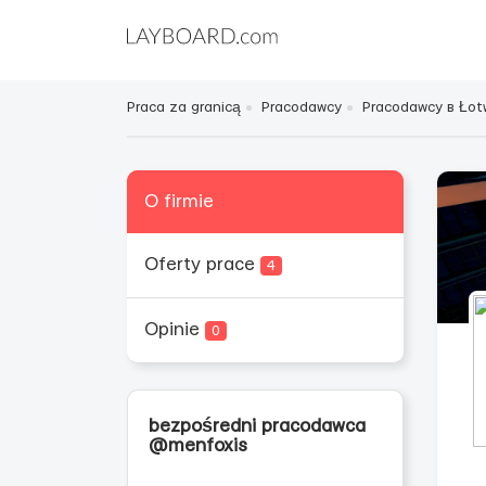
Praca za granicą
Pracodawcy
Pracodawcy в Łot
O firmie
Oferty prace
4
Opinie
0
bezpośredni pracodawca
@menfoxis