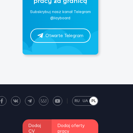
pracy za granicą
Subskrybuj nasz kanał Telegram
@layboard
Otwarte Telegram
RU
UA
PL
Dodaj
Dodaj oferty
CV
pracy