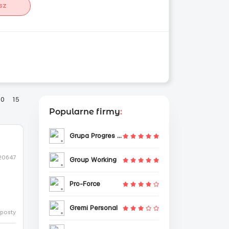
sz
10
15
Popularne firmy
:
Grupa Progres Sp. z o.o.
120647
Group Working
Pro-Force
Gremi Personal
eposty