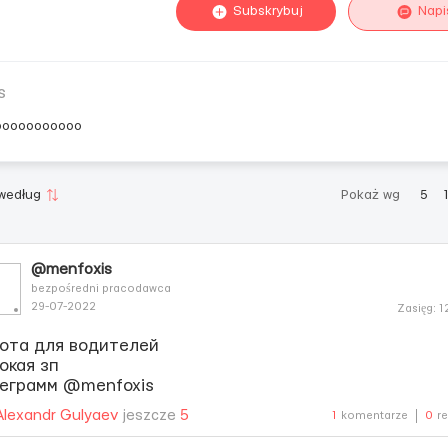
Subskrybuj
Napi
s
ooooooooooo
 według
Pokaż wg
5
@menfoxis
bezpośredni pracodawca
29-07-2022
Zasięg: 
ота для водителей
окая зп
еграмм @menfoxis
Alexandr Gulyaev
jeszcze
5
1
komentarze
0
r