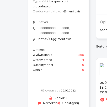
Typ spółki:
bezpośredni
pracodawca
Osoba kontaktowa:
@menfoxis
Opi
Łotwa
0000000000000000,
ooo
0000000000000000
https://Tg@menfoxis
Sortuj
O firmie
:
Wyświetlenia
2365
Oferty prace
4
Subskrybenci
0
Opinie
0
раб
выс
Użytkownik od
26.07.2022
тел
Zablokuj
Narzekać
Udostępnij