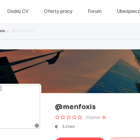
Dodaj CV
Oferty pracy
Forum
Ubezpiecz
wie
@menfoxis
@menfoxis
(Opinie:
0
)
Łotwa