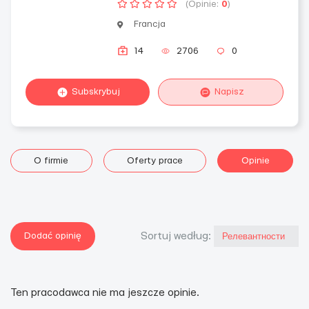
(Opinie:
0
)
Francja
14
2706
0
Subskrybuj
Napisz
O firmie
Oferty prace
Opinie
Dodać opinię
Sortuj według:
Ten pracodawca nie ma jeszcze opinie.