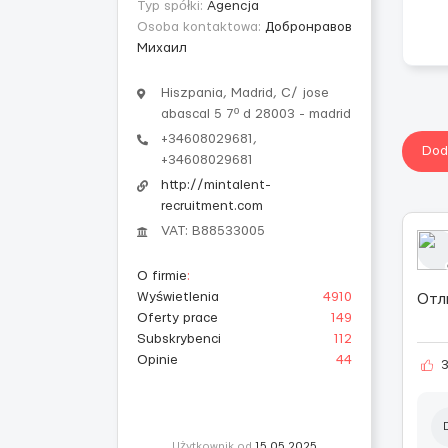
Typ spółki:
Agencja
Osoba kontaktowa:
Добронравов
Михаил
Hiszpania, Madrid, C/ jose
abascal 5 7º d 28003 - madrid
+34608029681,
Dod
+34608029681
http://mintalent-
recruitment.com
VAT: B88533005
O firmie
:
Wyświetlenia
4910
Отл
Oferty prace
149
Subskrybenci
112
Opinie
44
Użytkownik od
15.05.2025