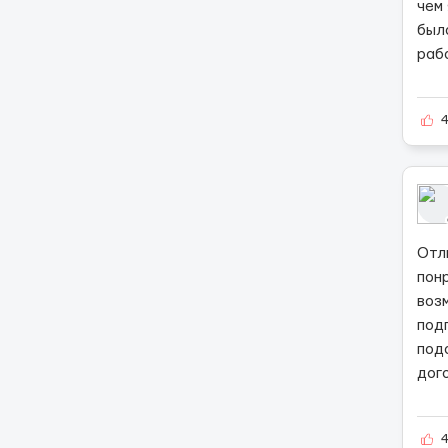
чем
был
раб
Отл
пон
воз
под
под
дог