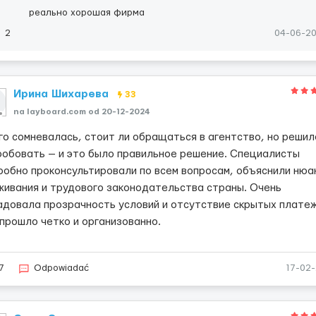
реально хорошая фирма
2
04-06-2
Ирина Шихарева
33
na layboard.com od 20-12-2024
го сомневалась, стоит ли обращаться в агентство, но решил
робовать — и это было правильное решение. Специалисты
робно проконсультировали по всем вопросам, объяснили нюа
живания и трудового законодательства страны. Очень
адовала прозрачность условий и отсутствие скрытых платеж
 прошло четко и организованно.
7
Odpowiadać
17-02