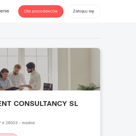
enie
Dla pracodawców
Zaloguj się
ENT CONSULTANCY SL
º d 28003 - madrid