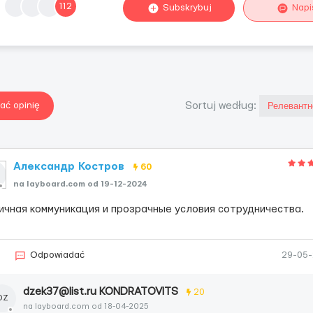
112
Subskrybuj
Napi
ać opinię
Sortuj według:
Александр Костров
60
na layboard.com od 19-12-2024
ичная коммуникация и прозрачные условия сотрудничества.
3
Odpowiadać
29-05
dzek37@list.ru KONDRATOVITS
20
DZ
na layboard.com od 18-04-2025