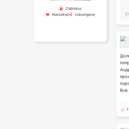
Zablokuj
Narzekać
Udostępnij
Дол
поп
под
про
пор
Всё
1