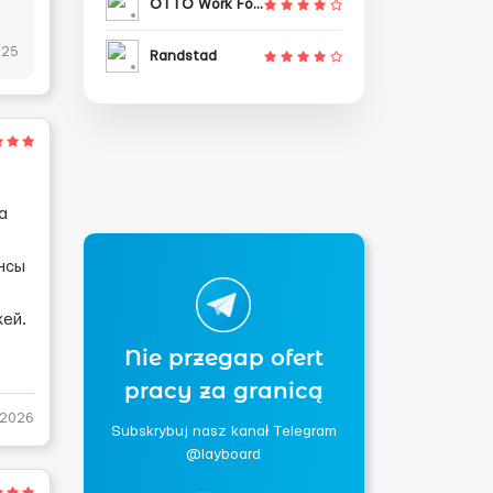
OTTO Work Force
025
Randstad
а
нсы
ей.
Nie przegap ofert
pracy za granicą
-2026
Subskrybuj nasz kanał Telegram
@layboard