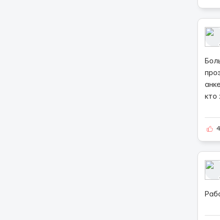
Бол
про
анк
кто
Раб