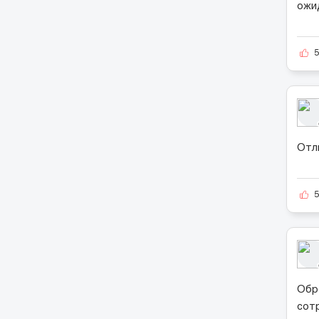
ожи
Отл
Обр
сот