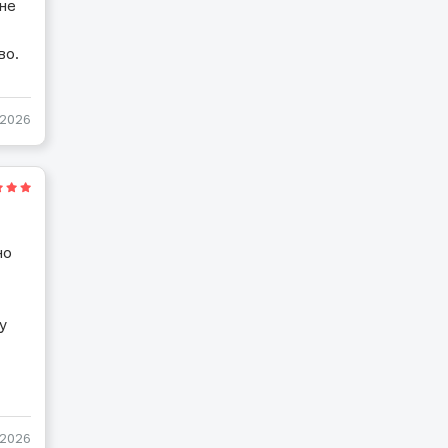
 не
во.
-2026
но
у
-2026