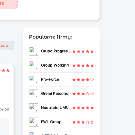
sz
Popularne firmy
:
Grupa Progres Sp. z o.o.
Group Working
Pro-Force
Gremi Personal
Nostrada UAB
-2025
EWL Group