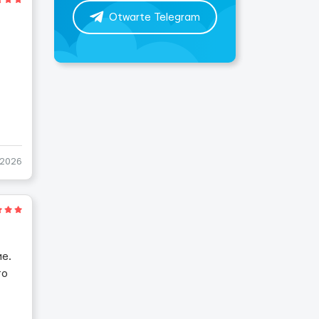
Otwarte Telegram
-2026
е.
то