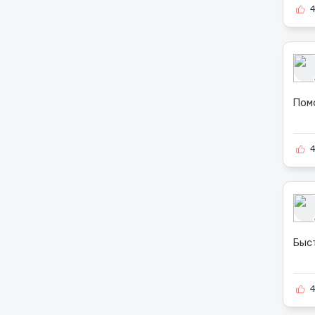
Пом
Быс