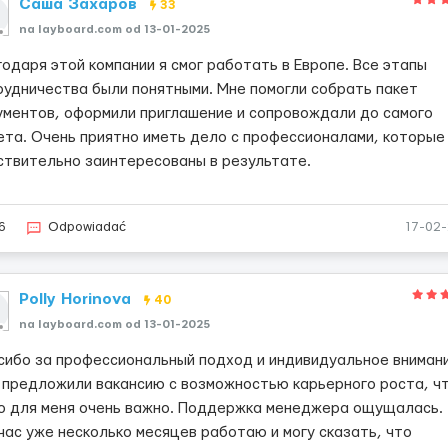
Саша Захаров
33
na layboard.com od 13-01-2025
годаря этой компании я смог работать в Европе. Все этапы
рудничества были понятными. Мне помогли собрать пакет
ументов, оформили приглашение и сопровождали до самого
ета. Очень приятно иметь дело с профессионалами, которые
ствительно заинтересованы в результате.
6
Odpowiadać
17-02
Polly Horinova
40
na layboard.com od 13-01-2025
сибо за профессиональный подход и индивидуальное внимани
 предложили вакансию с возможностью карьерного роста, ч
о для меня очень важно. Поддержка менеджера ощущалась.
час уже несколько месяцев работаю и могу сказать, что