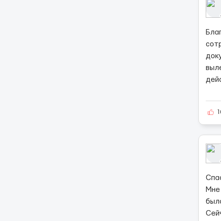
Бла
сот
док
выл
дей
1
Спа
Мне
был
Сей