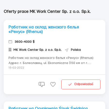
Oferty prace MK Work Center Sp. z o.o. Sp.k.
Работник на склад женского белья
«Ренус» (Rhenus)
3600-4000 $
MK Work Center Sp. z o.o. Sp.k.
Polska
Работник на склад женского белья «Ренус» (Rhenus)
Адрес: г. Болеславец. ul. Ekonomiczna (150 км от г.
Свидница) Обязанности: формирование заказов,
15-02-2022
сортировка и упаковка женского белья. Разгрузка/
погрузка товаров. Складские перевозки белья. БЕЗ
СКАНЕРА Договор: умова злеце...
Odpowiadać
Работник на Ocynkownia Śląsk Świdnica