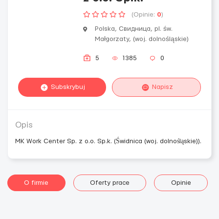
(Opinie:
0
)
Polska, Свидница, pl. św.
Małgorzaty, (woj. dolnośląskie)
5
1385
0
Subskrybuj
Napisz
Opis
MK Work Center Sp. z o.o. Sp.k. (Świdnica (woj. dolnośląskie)).
O firmie
Oferty prace
Opinie