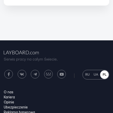
Serwis pracy na całym świecie.
RU
UA
PL
O nas
Kariera
Opinie
Ubezpieczenie
Reklama banerowa