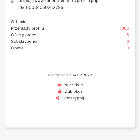
https://www.facebook.com/profile.php?
id=100004060262786
O firmie
:
Przeglądy profilu
1385
Oferty prace
5
Subskrybenci
0
Opinie
0
Na stronie od
14.02.2022
Narzekać
Zablokuj
Udostępnij