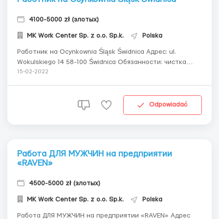
4100-5000 zł (злотых)
MK Work Center Sp. z o.o. Sp.k.
Polska
Работник на Ocynkownia Śląsk Świdnica Адрес: ul.
Wokulskiego 14 58-100 Świdnica Обязанности: чистка
деталей (не болгарками). Работа физически НЕ сложная.
15-02-2022
Договор: умова злеценя (Umowa Zlecenia) График: смены
по 12 часов (неделя – дневная, неделя – ночная) Оплат...
Odpowiadać
Работа ДЛЯ МУЖЧИН на предприятии
«RAVEN»
4500-5000 zł (злотых)
MK Work Center Sp. z o.o. Sp.k.
Polska
Работа ДЛЯ МУЖЧИН на предприятии «RAVEN» Адрес