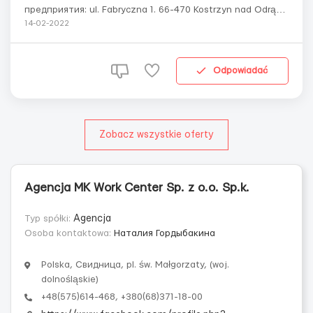
предприятия: ul. Fabryczna 1. 66-470 Kostrzyn nad Odrą
(около г. Щецин) Обязанности: изготовление
14-02-2022
деревянных подставок и поддонов ВНИМАНИЕ! На
предприятии шумно + необходимо работать со
стекловатой. ПЕШАЯ доступность до места раб...
Odpowiadać
Zobacz wszystkie oferty
Agencja MK Work Center Sp. z o.o. Sp.k.
Typ spółki:
Agencja
Osoba kontaktowa:
Наталия Гордыбакина
Polska, Свидница, pl. św. Małgorzaty, (woj.
dolnośląskie)
+48(575)614-468, +380(68)371-18-00