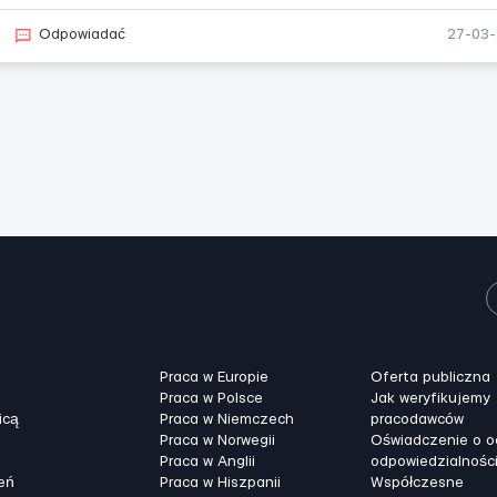
Odpowiadać
27-03
Praca w Europie
Oferta publiczna
Praca w Polsce
Jak weryfikujemy
icą
Praca w Niemczech
pracodawców
Praca w Norwegii
Oświadczenie o 
Praca w Anglii
odpowiedzialnośc
eń
Praca w Hiszpanii
Współczesne