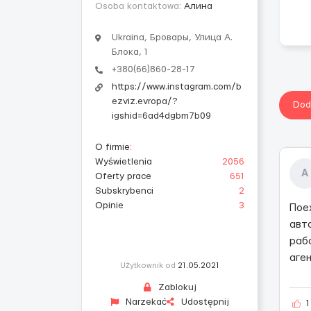
Osoba kontaktowa:
Алина
Ukraina, Бровары, Улица А.
Блока, 1
+380(66)860-28-17
https://www.instagram.com/b
ezviz.evropa/?
Dod
igshid=6ad4dgbm7b09
O firmie
:
Wyświetlenia
2056
А
Oferty prace
651
Subskrybenci
2
Opinie
3
Пое
авт
рабо
аген
Użytkownik od
21.05.2021
Zablokuj
Narzekać
Udostępnij
1