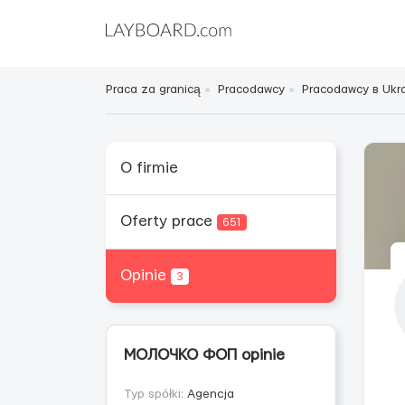
Praca za granicą
Pracodawcy
Pracodawcy в Ukra
O firmie
Oferty prace
651
Opinie
3
МОЛОЧКО ФОП opinie
Typ spółki:
Agencja