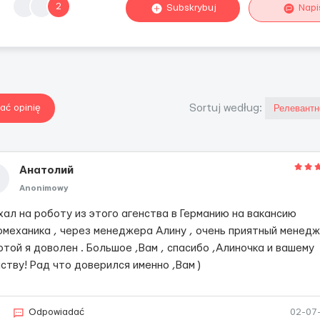
2
Subskrybuj
Napi
ać opinię
Sortuj według:
Анатолий
Anonimowy
хал на роботу из этого агенства в Германию на вакансию
омеханика , через менеджера Алину , очень приятный менедж
той я доволен . Большое ,Вам , спасибо ,Алиночка и вашему
ству! Рад что доверился именно ,Вам )
Odpowiadać
02-07