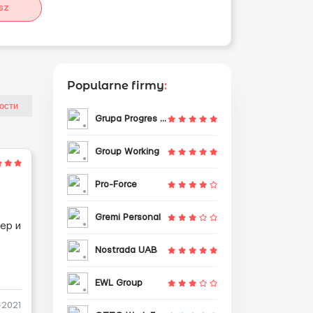
sz
Popularne firmy
:
Grupa Progres Sp. z o.o.
Group Working
Pro-Force
Gremi Personal
ер и
Nostrada UAB
EWL Group
-2021