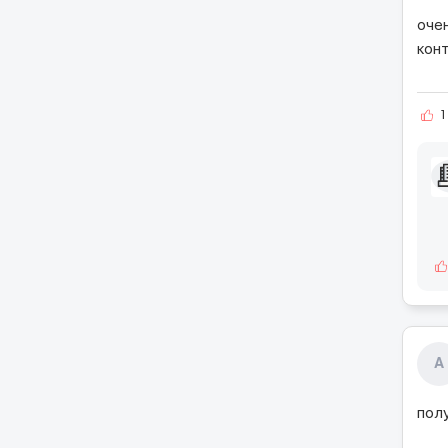
очен
кон
1
А
пол