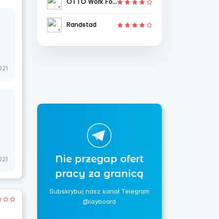
OTTO Work Force
Randstad
021
Nie przegap ofert
021
pracy za granicą
Subskrybuj nasz kanał Telegram
@layboard