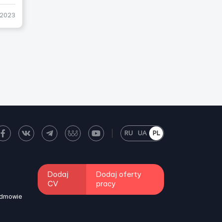
-2023
RU
UA
PL
Dodaj
Dodaj oferty
CV
pracy
odmowie
i