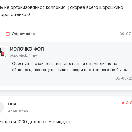
ь не организованная компания. ( скорее всего шарашкина
тора) оценка 0
Odpowiadać
30-07
МОЛОЧКО ФОП
odpowiedź firmy
Обоснуйте свой негативный отзыв, я с вами лично не
общалась, поэтому не нужно говорить о том чего не было.
05-08-2
али
Anonimowy
учается 1000 доллар в месяцццц