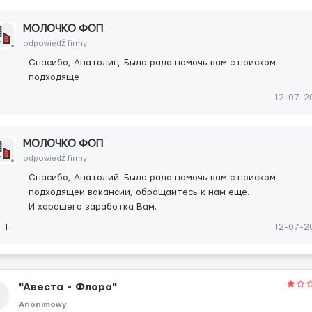
МОЛОЧКО ФОП
odpowiedź firmy
Спасибо, Анатолиц. Была рада помочь вам с поиском
подходяще
12-07-2
МОЛОЧКО ФОП
odpowiedź firmy
Спасибо, Анатолий. Была рада помочь вам с поиском
подходящей вакансии, обращайтесь к нам ещё.
И хорошего заработка Вам.
1
12-07-2
"Авеста - Флора"
Anonimowy