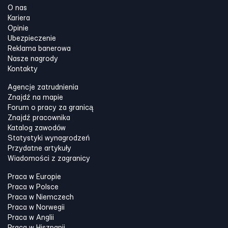
O nas
Kariera
Opinie
Ubezpieczenie
Reklama banerowa
Nasze nagrody
Kontakty
Agencje zatrudnienia
Znajdź na mapie
Forum o pracy za granicą
Znajdź pracownika
Katalog zawodów
Statystyki wynagrodzeń
Przydatne artykuły
Wiadomości z zagranicy
Praca w Europie
Praca w Polsce
Praca w Niemczech
Praca w Norwegii
Praca w Anglii