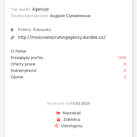
Typ spółki:
Agencja
Osoba kontaktowa:
Андрей Сулейманов
Polska, Варшава
http://moscowrecruitingagency.durable.co/
O firmie
:
Przeglądy profilu
1591
Oferty prace
6
Subskrybenci
0
Opinie
2
Na stronie od
13.02.2023
Narzekać
Zablokuj
Udostępnij