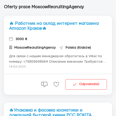
Oferty prace MoscowRecruitingAgency
🔥 Работник на склад интернет магазина
Amazon Краков🔥
3000 €
MoscowRecruitingAgency
Polska (Kraków)
Для связи с нашим менеджером обратитесь в Viber по
номеру: +79809698664 Описание вакансии Требуются
работники на склад интернет магазина Amazon
14-03-2023
Требования: • Знание и понимание одного из языков -
русский, английский, польский; • Работа физически не
сложная, поэтому работ...
Odpowiadać
🔥Упаковка и фасовка косметики и
домашней бытовой химии PCC ROKITA