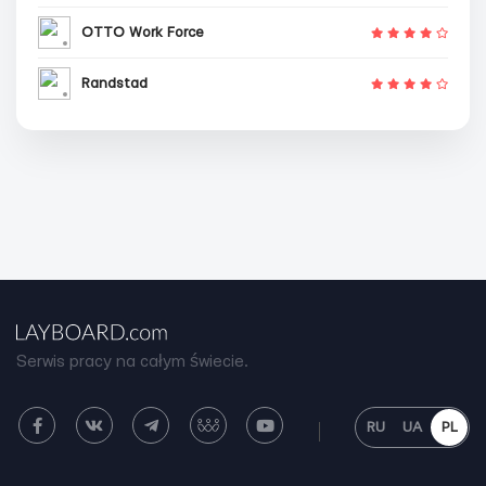
OTTO Work Force
Randstad
Serwis pracy na całym świecie.
RU
UA
PL