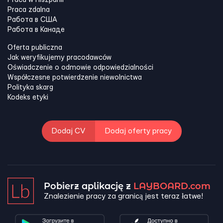
Praca w Hiszpanii
Praca zdalna
Работа в США
Работа в Канадe
Oferta publiczna
Jak weryfikujemy pracodawców
Oświadczenie o odmowie odpowiedzialności
Współczesne potwierdzenie niewolnictwa
Polityka skarg
Kodeks etyki
Dodaj CV
Dodaj oferty pracy
Pobierz aplikację z
LAYBOARD.com
Znalezienie pracy za granicą jest teraz łatwe!