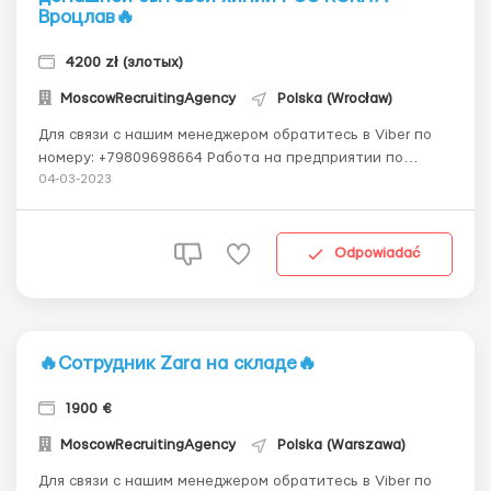
Вроцлав🔥
4200 zł (злотых)
MoscowRecruitingAgency
Polska (Wrocław)
Для связи с нашим менеджером обратитесь в Viber по
номеру: +79809698664 Работа на предприятии по
производству бытовой химии в цехе упаковки готовой
04-03-2023
продукции. Заработная плата: 17,00 zł/ч - ставка; от
4200 зл/нетто в месяц. График работы: работа по 12 ч/
смена, 5-6 дней в недел...
Odpowiadać
🔥Сотрудник Zara на складе🔥
1900 €
MoscowRecruitingAgency
Polska (Warszawa)
Для связи с нашим менеджером обратитесь в Viber по