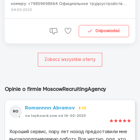
номеру: +79809698664 Официальное трудоустройство.
Премии: за работу по праздникам, за нормы, за
04-03-2023
распродажу. Бонусы для работников: работники
получают discount-карту на покупку одежды в ZARA.
График работы: Работа по 10-12 час/...
Odpowiadać
Zobacz wszystkie oferty
Opinie o firmie MoscowRecruitingAgency
Romannnn Abramov
10
RO
na layboard.com od 14-02-2023
Хороший сервис, пару лет назад предоставили мне
высокооплачиваемую работу. Все честно, рад, что