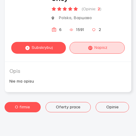
(Opinie:
2
)
Polska, Варшава
6
1591
2
Subskrybuj
Napisz
Opis
Nie ma opisu
O firmie
Oferty prace
Opinie