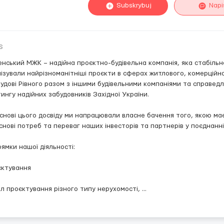
Subskrybuj
Napi
s
енський МЖК – надійна проєктно-будівельна компанія, яка стабільн
ізували найрізноманітніші проєкти в сферах житлового, комерційн
удові Рівного разом з іншими будівельними компаніями та справедл
ингу надійних забудовників Західної України.
снові цього досвіду ми напрацювали власне бачення того, якою має
снові потреб та переваг наших інвесторів та партнерів у поєднанні
ямки нашої діяльності:
єктування
іл проєктування різного типу нерухомості,
...