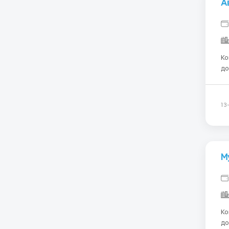
А
Ко
до
на 
ав
до
13
М
Ко
до