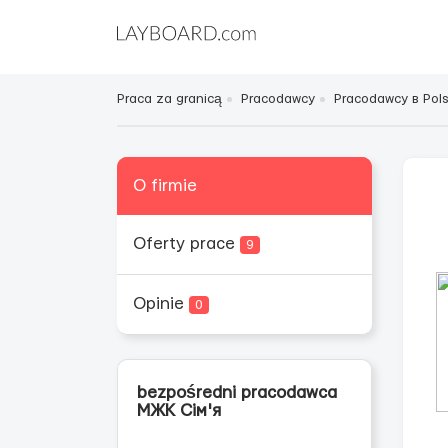
Praca za granicą
Pracodawcy
Pracodawcy в Pol
O firmie
Oferty prace
9
Opinie
0
bezpośredni pracodawca
МЖК Сім'я