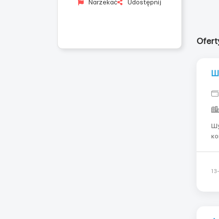
Narzekać
Udostępnij
Ofert
Ш
Шу
ко
сп
ві
13