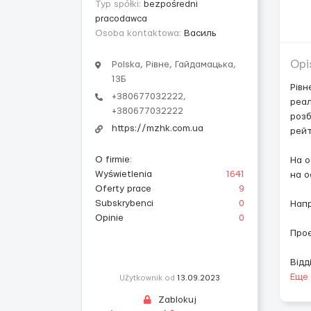
Typ spółki:
bezpośredni
pracodawca
Osoba kontaktowa:
Василь
Opi
Polska, Рівне, Гайдамацька,
13Б
Рівн
+380677032222,
реал
+380677032222
розб
https://mzhk.com.ua
рейт
O firmie
:
На о
Wyświetlenia
1641
на о
Oferty prace
9
Subskrybenci
0
Напр
Opinie
0
Про
Відд
Еще
Użytkownik od
13.09.2023
Zablokuj