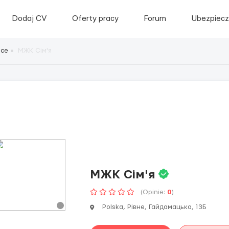
Dodaj CV
Oferty pracy
Forum
Ubezpiecz
sce
МЖК Сім'я
МЖК Сім'я
(Opinie:
0
)
Polska, Рівне, Гайдамацька, 13Б