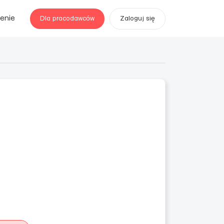
enie
Dla pracodawców
Zaloguj się