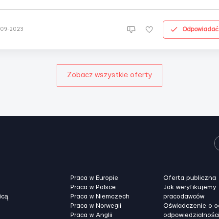
 пропонуємо стабільну роботу в дружньому колективі та можливіс
йного росту. Обов’язки: Виконання мулярних робіт: кладка
гли,...
Odpowiadać
-09-2023
Zobacz wszystkie oferty
Praca w Europie
Oferta publiczna
Praca w Polsce
Jak weryfikujemy
icą
Praca w Niemczech
pracodawców
Praca w Norwegii
Oświadczenie o 
Praca w Anglii
odpowiedzialnośc