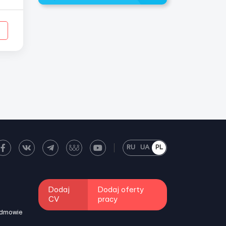
ть
RU
UA
PL
Dodaj
Dodaj oferty
CV
pracy
odmowie
i