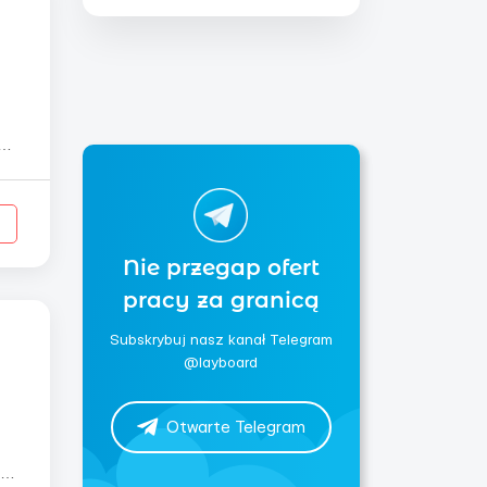
ти
Nie przegap ofert
pracy za granicą
Subskrybuj nasz kanał Telegram
@layboard
Otwarte Telegram
.