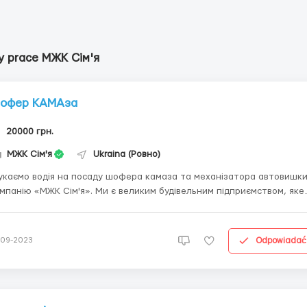
y prace МЖК Сім'я
офер КАМАза
20000 грн.
МЖК Сім'я
Ukraina (Ровно)
каємо водія на посаду шофера камаза та механізатора автовишки
мпанію «МЖК Сім'я». Ми є великим будівельним підприємством, яке
еціалізується на будівництві житлових комплексів. Наша компанія
дома своєю професійністю, якістю роботи та дотриманням строків.
Вимоги: Дос...
Odpowiadać
-09-2023