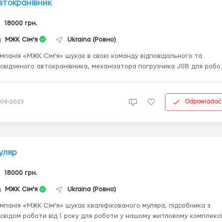
втокранівник
18000 грн.
МЖК Сім'я
Ukraina (Ровно)
мпанія «МЖК Сім'я» шукає в свою команду відповідального та
свідченого автокранівника, механізатора погрузчика JSB для робо
наших будівельних майданчиках у місті Рівне. Обов’язки: Керування
токраном та погрузчиком JSB відповідно до вимог технічної
кументаці...
Odpowiadać
-09-2023
уляр
18000 грн.
МЖК Сім'я
Ukraina (Ровно)
мпанія «МЖК Сім'я» шукає кваліфікованого муляра, підсобника з
свідом роботи від 1 року для роботи у нашому житловому комплексі