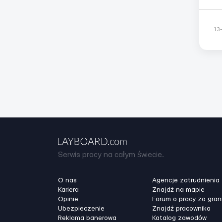
Ми
професі
це
13
Serwis pracy na całym świecie.
O nas
Agencje zatrudnienia
Kariera
Znajdź na mapie
Opinie
Forum o pracy za gran
Ubezpieczenie
Znajdź pracownika
Reklama banerowa
Katalog zawodów