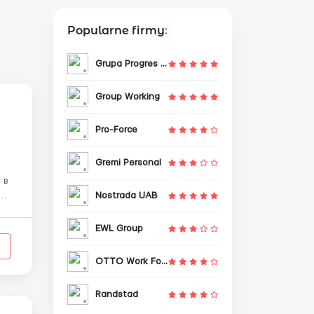
Popularne firmy
:
Grupa Progres Sp. z o.o.
Group Working
Pro-Force
Gremi Personal
 в
Nostrada UAB
EWL Group
OTTO Work Force
Randstad