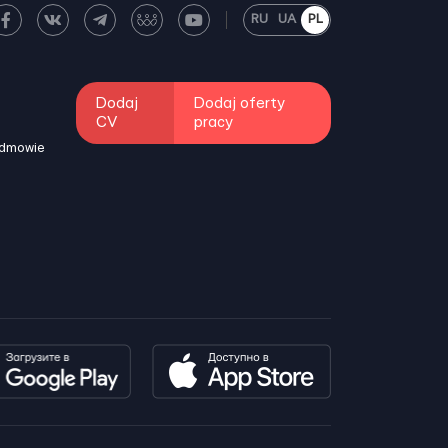
RU
UA
PL
Dodaj
Dodaj oferty
CV
pracy
odmowie
i