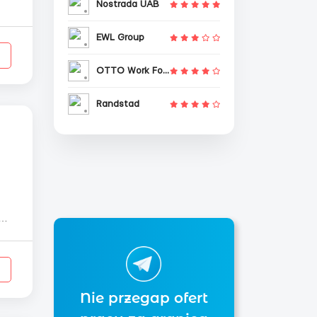
Nostrada UAB
EWL Group
OTTO Work Force
Randstad
нь
ік
д
Nie przegap ofert