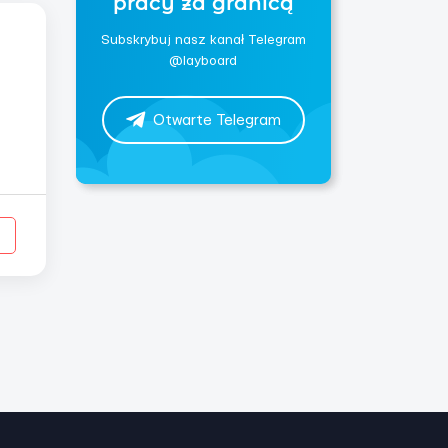
pracy za granicą
Subskrybuj nasz kanał Telegram
@layboard
Otwarte Telegram
в