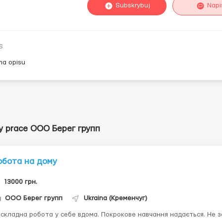
Subskrybuj
Napi
s
ma opisu
y prace ООО Берег групп
обота на дому
13000 грн.
ООО Берег групп
Ukraina (Кременчуг)
складна робота у себе вдома. Покрокове навчання надається. Не з