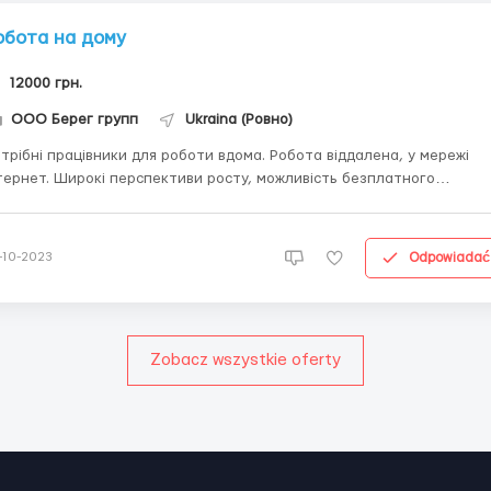
обота на дому
12000 грн.
ООО Берег групп
Ukraina (Ровно)
рібні працівники для роботи вдома. Робота віддалена, у мережі
тернет. Широкі перспективи росту, можливість безплатного
вчання.Вимоги до кандидатів: доступ у Інтеpнет, висока мотивація 
звитку кар'єри, утворення не нижче середнього, активність,
комунікабельність. Деталі на Ва...
Odpowiadać
-10-2023
Zobacz wszystkie oferty