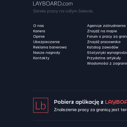
Serwis pracy na całym świecie.
O nas
Agencje zatrudnienia
Kariera
Znajdź na mapie
Opinie
Forum o pracy za gran
Ubezpieczenie
Znajdź pracownika
Reklama banerowa
Katalog zawodów
Nasze nagrody
Statystyki wynagrodz
Kontakty
Przydatne artykuły
Wiadomości z zagrani
Pobierz aplikację z
LAYBOA
Znalezienie pracy za granicą jest ter