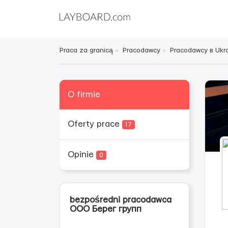
Praca za granicą
Pracodawcy
Pracodawcy в Ukra
O firmie
Oferty prace
17
Opinie
0
bezpośredni pracodawca
ООО Берег групп