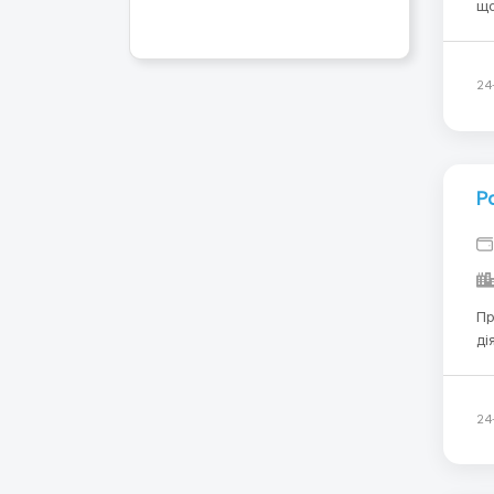
що
об
ін
24
Р
Пр
ді
з 
ро
24