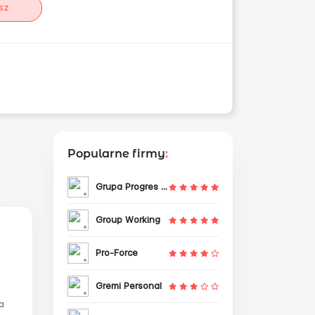
sz
Popularne firmy
:
Grupa Progres Sp. z o.o.
Group Working
Pro-Force
Gremi Personal
а