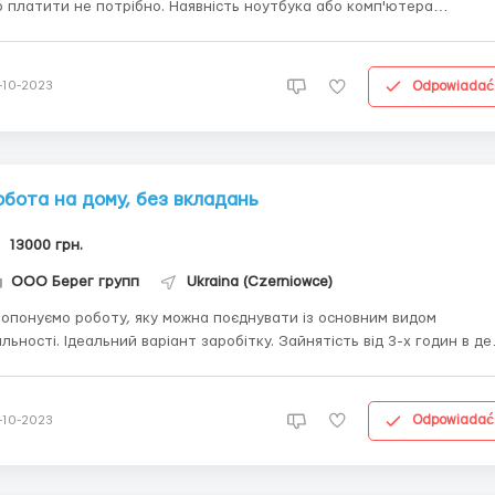
 платити не потрібно. Наявність ноутбука або комп'ютера
ов'язково. Графік роботи вільний. Для отримання детальної
формації пишіть на Вайбер 0661318682 ...
Odpowiadać
-10-2023
обота на дому, без вкладань
13000 грн.
ООО Берег групп
Ukraina (Czerniowce)
опонуємо роботу, яку можна поєднувати із основним видом
яльності. Ідеальний варіант заробітку. Зайнятість від 3-х годин в де
нефіксованим графіком. Безкоштовне навчання online, вільний граф
боти. Робота підійде як додатковий підробіток або як основний ви
зайнятості. Усі деталі пишемо...
Odpowiadać
-10-2023