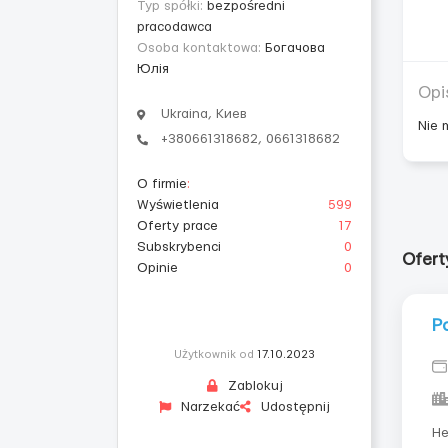
Typ spółki:
bezpośredni
pracodawca
Osoba kontaktowa:
Богачова
Юлія
Opi
Ukraina, Киев
Nie 
+380661318682, 0661318682
O firmie
:
Wyświetlenia
599
Oferty prace
17
Subskrybenci
0
Ofert
Opinie
0
Р
Użytkownik od
17.10.2023
Zablokuj
Narzekać
Udostępnij
Не