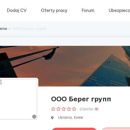
Dodaj CV
Oferty pracy
Forum
Ubezpiecz
inie
ООО Берег групп
ООО Берег групп
(Opinie:
0
)
Ukraina, Киев