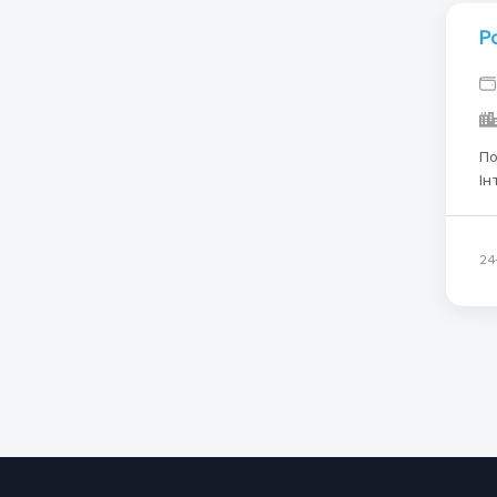
Р
Пот
Ін
на
ро
24