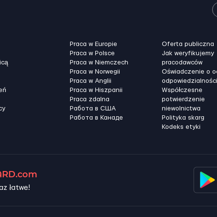
Praca w Europie
Oferta publiczna
Praca w Polsce
Jak weryfikujemy
icą
Praca w Niemczech
pracodawców
Praca w Norwegii
Oświadczenie o 
Praca w Anglii
odpowiedzialnośc
eń
Praca w Hiszpanii
Współczesne
Praca zdalna
potwierdzenie
cy
Работа в США
niewolnictwa
Работа в Канадe
Polityka skarg
Kodeks etyki
RD.com
az łatwe!