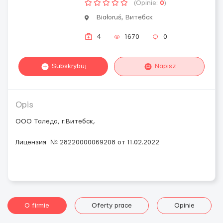
(Opinie:
0
)
Białoruś, Витебск
4
1670
0
Subskrybuj
Napisz
Opis
ООО Таледа, г.Витебск,
Лицензия № 28220000069208 от 11.02.2022
O firmie
Oferty prace
Opinie