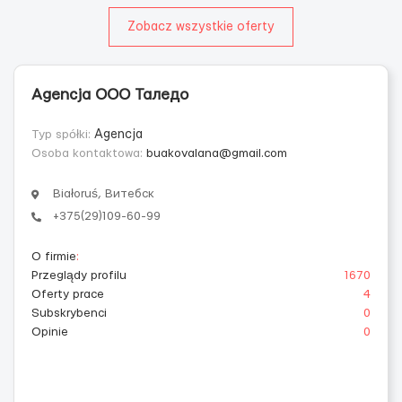
Zobacz wszystkie oferty
Agencja ООО Таледо
Typ spółki:
Agencja
Osoba kontaktowa:
buakovalana@gmail.com
Białoruś, Витебск
+375(29)109-60-99
O firmie
:
Przeglądy profilu
1670
Oferty prace
4
Subskrybenci
0
Opinie
0