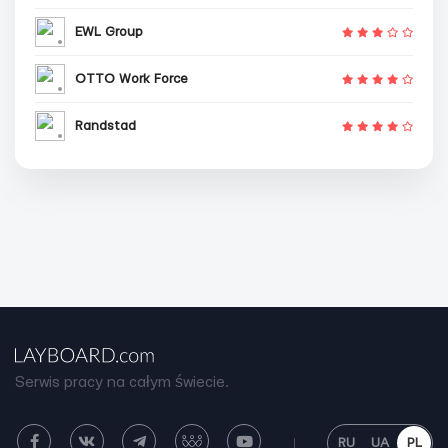
EWL Group
OTTO Work Force
Randstad
Serwis pracy na całym świecie.
RU
UA
PL