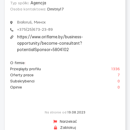
Typ spółki:
Agencja
Osoba kontaktowa:
Dmitriy17
Białoruś, Минск
+375(25)673-23-89
https://www.oriflame.by/business-
opportunity/become-consultant?
potentialSponsor=5804102
O firmie
:
Przeglądy profilu
1336
Oferty prace
7
Subskrybenci
0
Opinie
0
Na stronie od
19.08.2023
Narzekać
Zablokuj