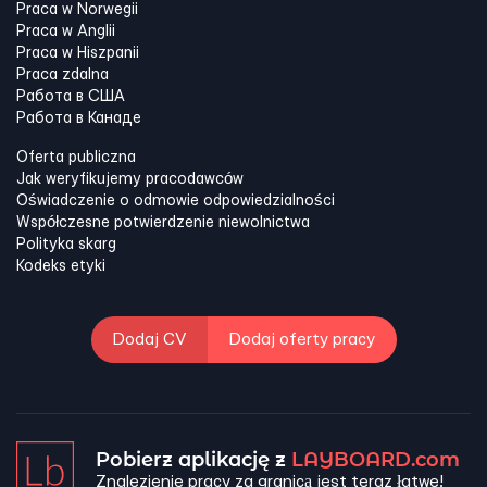
Praca w Norwegii
Praca w Anglii
Praca w Hiszpanii
Praca zdalna
Работа в США
Работа в Канадe
Oferta publiczna
Jak weryfikujemy pracodawców
Oświadczenie o odmowie odpowiedzialności
Współczesne potwierdzenie niewolnictwa
Polityka skarg
Kodeks etyki
Dodaj CV
Dodaj oferty pracy
Pobierz aplikację z
LAYBOARD.com
Znalezienie pracy za granicą jest teraz łatwe!