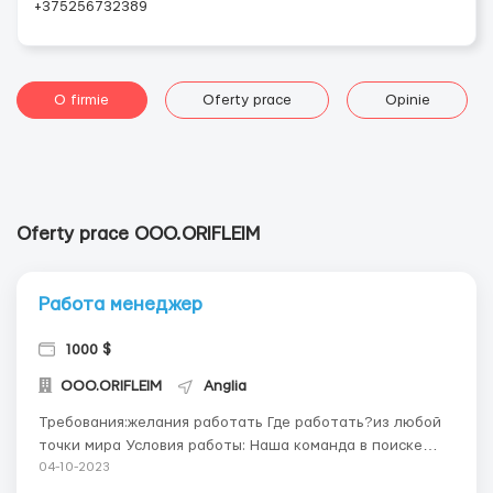
+375256732389
O firmie
Oferty prace
Opinie
Oferty prace OOO.ORIFLEIM
Работа менеджер
1000 $
OOO.ORIFLEIM
Anglia
Требования:желания работать Где работать?из любой
точки мира Условия работы: Наша команда в поиске
людей под регистрацию и аренду акаунтов примерно
04-10-2023
на месяц в разных странах, такие как:Германия, Англия,