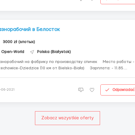
азнорабочий в Белосток
3000 zł (злотых)
Open-World
Polska (Białystok)
знорабочий на фабрику по производству спичек ⠀ Место работы -
chowice-Dziedzice (10 км от Bielsko-Biała) ⠀ Зарплата: - 11.85
х/час нетто на руки С 1.01.2020 - 12.85 злотых/час нетто ⠀
оты: - понедельник-пятница по 12 часов в день, 2 смены на
00 и на 1...
Odpowiadać
-06-2021
Zobacz wszystkie oferty