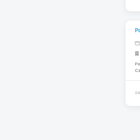
Р
Ра
Cze
злоты
График раб
6.
04