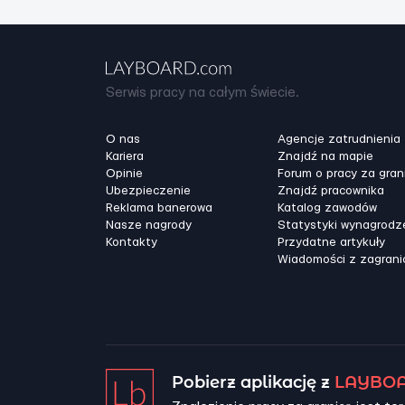
Serwis pracy na całym świecie.
O nas
Agencje zatrudnienia
Kariera
Znajdź na mapie
Opinie
Forum o pracy za gran
Ubezpieczenie
Znajdź pracownika
Reklama banerowa
Katalog zawodów
Nasze nagrody
Statystyki wynagrodz
Kontakty
Przydatne artykuły
Wiadomości z zagrani
Pobierz aplikację z
LAYBOA