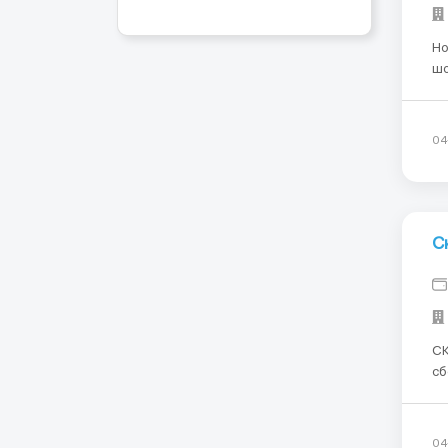
Новая ва
шокола
Му
виз
то
04
С
СКЛА
сб
Ищ
полки
пе
04