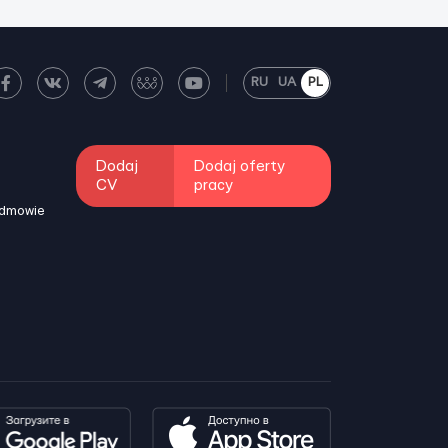
RU
UA
PL
Dodaj
Dodaj oferty
CV
pracy
odmowie
i