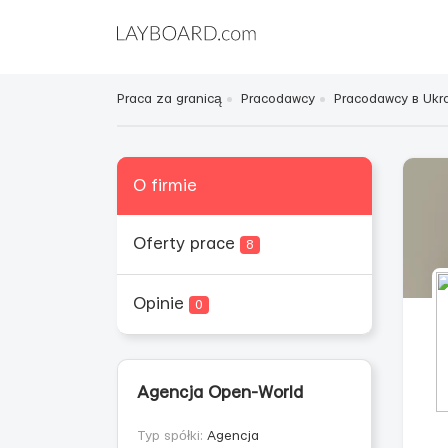
Praca za granicą
Pracodawcy
Pracodawcy в Ukra
O firmie
Oferty prace
8
Opinie
0
Agencja Open-World
Typ spółki:
Agencja