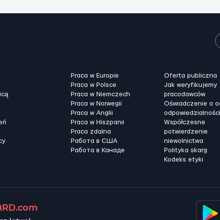
Praca w Europie
Oferta publiczna
Praca w Polsce
Jak weryfikujemy
icą
Praca w Niemczech
pracodawców
Praca w Norwegii
Oświadczenie o 
Praca w Anglii
odpowiedzialnośc
eń
Praca w Hiszpanii
Współczesne
Praca zdalna
potwierdzenie
cy
Работа в США
niewolnictwa
Работа в Канадe
Polityka skarg
Kodeks etyki
RD.com