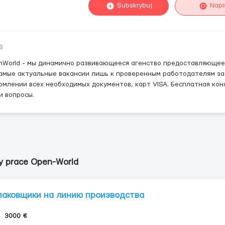
Subskrybuj
Napi
s
World - мы динамично развивающееся агенство предоставляющее у
амые актуальные вакансии лишь к проверенным работодателям за
млении всех необходимых документов, карт VISA. Бесплатная кон
и вопросы.
y prace Open-World
паковщики на линию производства
3000 €