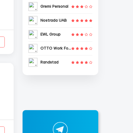
Gremi Personal
Nostrada UAB
/
EWL Group
OTTO Work Force
Randstad