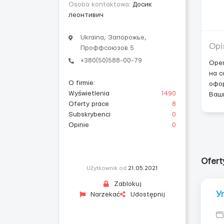
Osoba kontaktowa:
Досик
леонтивич
Ukraina, Запорожье,
Opi
Проффсоюзов 5
+380(50)588-00-79
Open
на с
O firmie
:
офор
Wyświetlenia
1490
Ваш
Oferty prace
8
Subskrybenci
0
Opinie
0
Ofert
Użytkownik od
21.05.2021
Zablokuj
У
Narzekać
Udostępnij