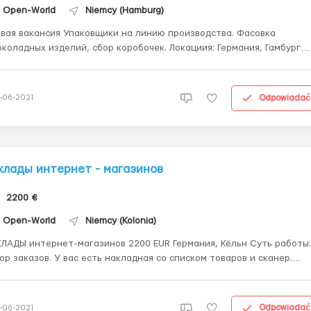
Open-World
Niemcy (Hamburg)
кансия Упаковщики на линию производства. Фасовка
дных изделий, сбор коробочек. Локациия: Германия, Гамбург
жчины/женщины/сем.пары Биометрия/паспорт ЕС/ загранпаспорт
ы. Поможем с визами, если требуется. *Обязанности: Поставка
варов на производственной линии дл...
Odpowiadać
-06-2021
клады интернет - магазинов
2200 €
Open-World
Niemcy (Kolonia)
ДЫ интернет-магазинов 2200 EUR Германия, Кёльн Суть работы:
ор заказов. У вас есть накладная со списком товаров и сканер.
ите секцию, полку, место товара, сканируете его код, берёте с
, кладете в тележку. Условия: График 8 часов с пн-пт Есть
реработки! Ставка 10,15 &...
Odpowiadać
-06-2021