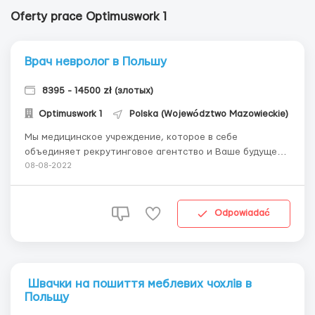
Oferty prace Optimuswork 1
Врач невролог в Польшу
8395 - 14500 zł (злотых)
Optimuswork 1
Polska (Województwo Mazowieckie)
Мы медицинское учреждение, которое в себе
объединяет рекрутинговое агентство и Ваше будущее
место работы. Уже успешно трудоустроили более 160
08-08-2022
врачей из вне ЕС по упрощенной системе и далее
продолжаем искать новые кадры. Благодаря нашему
опыту, мы создали уникальную услугу, которая дает
Odpowiadać
каждому нашем...
Швачки на пошиття меблевих чохлів в
Польщу