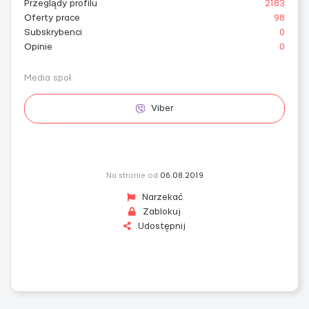
Przeglądy profilu
2183
Oferty prace
98
Subskrybenci
0
Opinie
0
Media społ.
Viber
Na stronie od
06.08.2019
Narzekać
Zablokuj
Udostępnij