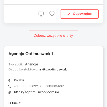
ЛІКАРЯ — ТОКСИКОЛОГА Локалізація: м. Лодзь, Польща
ГОЛОВНІ ЗАДАЧІ: Діагностика і госпіталізація пацієнтів з
підозрою н...
Odpowiadać
Zobacz wszystkie oferty
Agencja Optimuswork 1
Typ spółki:
Agencja
Osoba kontaktowa:
nikita.optimuswork
Polska
+380681805692, +380681805692
https://optimuswork.com.ua
O firmie
: