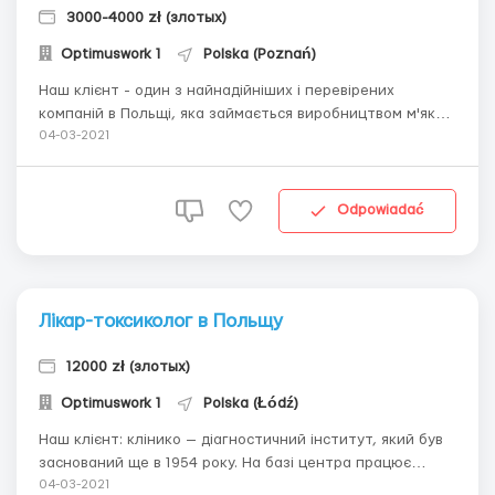
3000-4000 zł (злотых)
Optimuswork 1
Polska (Poznań)
Наш клієнт - один з найнадійніших і перевірених
компаній в Польщі, яка займається виробництвом м'яких
меблів. Фірма є частиною німецького холдингу 3С.
04-03-2021
Фабрика була заснована в 2007 році, на місці старих
меблевих фабрик Польщі, в 40 кілометрах від Познані.
Цехи компанії займають близько 20 000 м2...
Odpowiadać
Лікар-токсиколог в Польщу
12000 zł (злотых)
Optimuswork 1
Polska (Łódź)
Наш клієнт: клінико — діагностичний інститут, який був
заснований ще в 1954 року. На базі центра працює
токсикологічне відділення. У даний відділ шукають:
04-03-2021