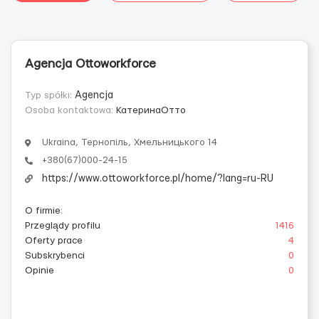
Agencja Ottoworkforce
Typ spółki:
Agencja
Osoba kontaktowa:
КатеринаОтто
Ukraina, Тернопіль, Хмельницького 14
+380(67)000-24-15
https://www.ottoworkforce.pl/home/?lang=ru-RU
O firmie
:
Przeglądy profilu
1416
Oferty prace
4
Subskrybenci
0
Opinie
0