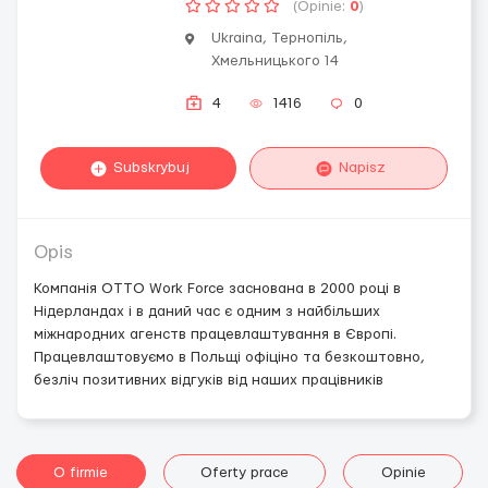
(Opinie:
0
)
Ukraina, Тернопіль,
Хмельницького 14
4
1416
0
Subskrybuj
Napisz
Opis
Компанія OTTO Work Force заснована в 2000 році в
Нідерландах і в даний час є одним з найбільших
міжнародних агенств працевлаштування в Європі.
Працевлаштовуємо в Польщі офіціно та безкоштовно,
безліч позитивних відгуків від наших працівників
O firmie
Oferty prace
Opinie