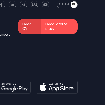
RU
UA
PL
Dodaj
Dodaj oferty
CV
pracy
odmowie
i