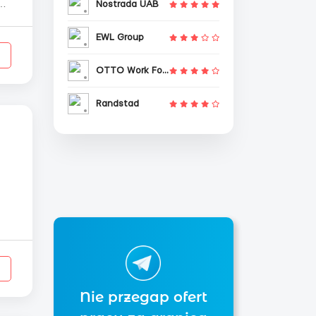
Nostrada UAB
EWL Group
OTTO Work Force
Randstad
Nie przegap ofert