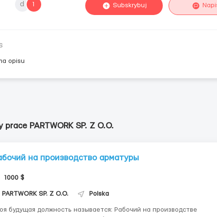
d
1
Subskrybuj
Napi
s
ma opisu
y prace PARTWORK SP. Z O.O.
абочий на производство арматуры
1000 $
PARTWORK SP. Z O.O.
Polska
оя будущая должность называется: Рабочий на производстве