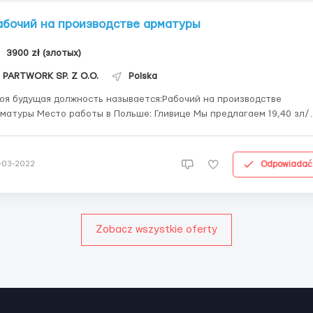
абочий на производстве арматуры
3900 zł (злотых)
PARTWORK SP. Z O.O.
Polska
оя будущая должность называется:Рабочий на производстве
 работы в Польше: Гливице Мы предлагаем 19,40 зл/
абота по 10 часов в день, 5-6 дней в неделю; Работа в две
: с 6 до 16 и с 16 до 2; Жилье рядом с работой всего 100 зл;
сплатная рабочая одежд...
Odpowiadać
-03-2022
Zobacz wszystkie oferty