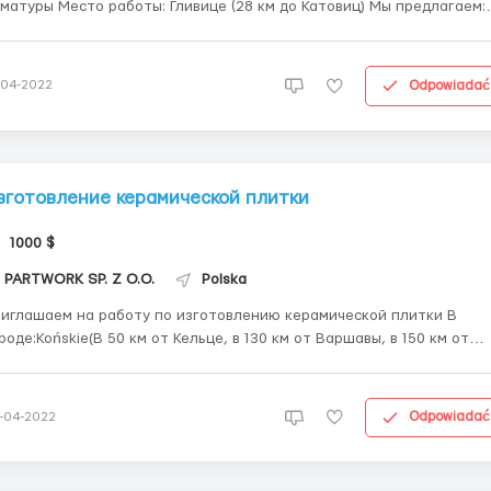
 работы: Гливице (28 км до Катовиц) Мы предлагаем:
вка в зависимости от выработки нормы Первый месяц: 0%-80% -
нетто/час 80%-90% - 17,60 зл/нетто/час 90%-110% - 17,60 зл/
нетто/час 110% - ...
Odpowiadać
-04-2022
зготовление керамической плитки
1000 $
PARTWORK SP. Z O.O.
Polska
иглашаем на работу по изготовлению керамической плитки В
роде:Końskie(В 50 км от Кельце, в 130 км от Варшавы, в 150 км от
сь с нами: Tel/Viber: +48 517 589 300 Договоримся
одня - через неделю вы уже работаете. Мы предлагаем Оплата
15,91 зл/нетто/час* Даем ...
Odpowiadać
-04-2022