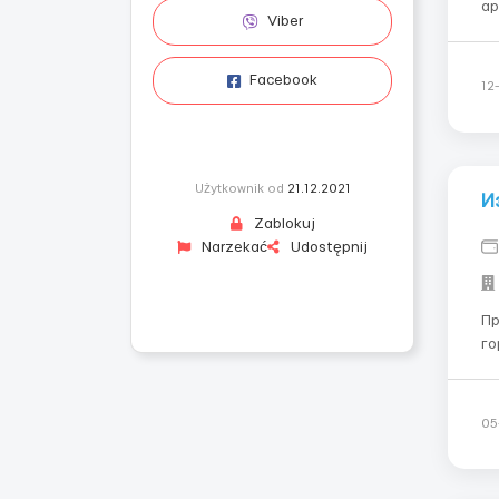
арматуры Место
Viber
Ста
16,60зл/
Facebook
12
Użytkownik od
21.12.2021
И
Zablokuj
Narzekać
Udostępnij
Пр
го
Кракова)️ Свяжите
сег
05