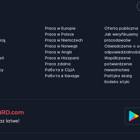
Praca w Europie
Oferta publiczna
Praca w Polsce
Jak weryfikujemy
icą
Praca w Niemczech
pracodawców
Praca w Norwegii
Oświadczenie o 
Praca w Anglii
odpowiedzialnośc
eń
Praca w Hiszpanii
Współczesne
Praca zdalna
potwierdzenie
cy
Работа в США
niewolnictwa
Работа в Канадe
Polityka skarg
Kodeks etyki
RD.com
az łatwe!