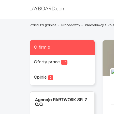
Praca za granicą
Pracodawcy
Pracodawcy в Pol
O firmie
Oferty prace
17
Opinie
0
Agencja PARTWORK SP. Z
O.O.