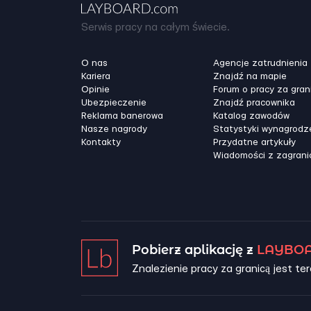
Serwis pracy na całym świecie.
O nas
Agencje zatrudnienia
Kariera
Znajdź na mapie
Opinie
Forum o pracy za gran
Ubezpieczenie
Znajdź pracownika
Reklama banerowa
Katalog zawodów
Nasze nagrody
Statystyki wynagrodz
Kontakty
Przydatne artykuły
Wiadomości z zagrani
Pobierz aplikację z
LAYBOA
Znalezienie pracy za granicą jest ter