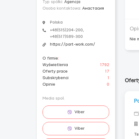
Typ spółki:
Agencja
Osoba kontaktowa:
Анастасия
Polska
Opi
+48(515)204-200,
+48(517)589-300
Nie 
https://part-work.com/
O firmie
:
Wyświetlenia
1792
Oferty prace
17
Subskrybenci
1
Ofert
Opinie
0
Media społ.
Р
Viber
Viber
Тв