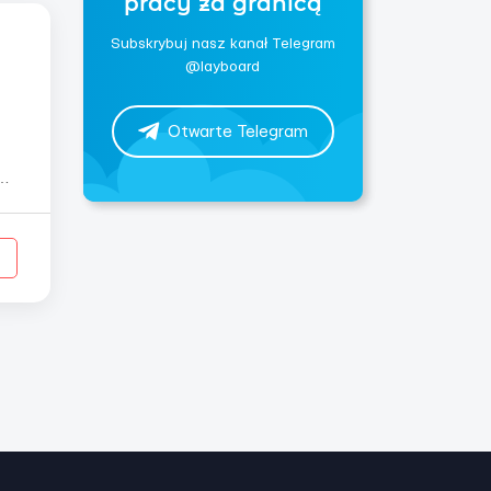
pracy za granicą
Subskrybuj nasz kanał Telegram
@layboard
Otwarte Telegram