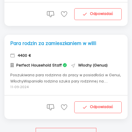
zmiany 1/1 tydzień. Dziecko ma 1,8 roku. Wynagrodzenie:
60000 GBP / rocznie Rozważamy kandydatów tylko z
LEGALNYM STATUS w Anglii. Obowiąz...
Odpowiadać
Para rodzin za zamieszkaniem w willi
4400 €
Perfect Household Staff
Włochy (Genua)
Poszukiwana para rodzinna do pracy w posiadłości w Genui,
WłochyWspaniała rodzina szuka pary rodzinnej na
stanowisko pracownika ogólnego (dbanie o dom, drobne
11-09-2024
naprawy, pomoc w ogrodzie, opieka nad basenem i
kanalizacją itp.) oraz gospodyni (sprzątanie, pranie,
prasowanie)Zapewnione jest osobne miesz...
Odpowiadać