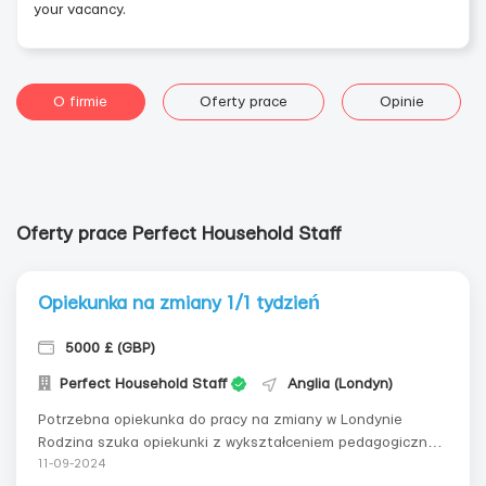
your vacancy.
O firmie
Oferty prace
Opinie
Oferty prace Perfect Household Staff
Opiekunka na zmiany 1/1 tydzień
5000 £ (GBP)
Perfect Household Staff
Anglia (Londyn)
Potrzebna opiekunka do pracy na zmiany w Londynie
Rodzina szuka opiekunki z wykształceniem pedagogicznym
i doświadczeniem pracy w Londynie do stałej pracy na
11-09-2024