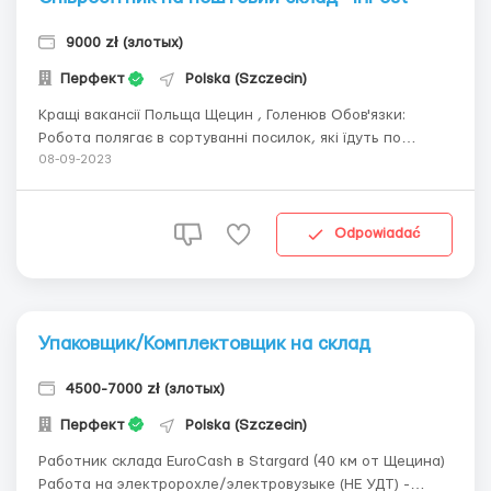
9000 zł (злотых)
Перфект
Polska (Szczecin)
Кращі вакансії Польща Щецин , Голенюв Обов'язки:
Робота полягає в сортуванні посилок, які їдуть по
транспортувальній стрічці для розподілу по містах і
08-09-2023
відділах. викладання посилок на лінію; сканування
штрих-кодів; сортування відповідно до місця
відправлення. Зарплата: до 9...
Odpowiadać
Упаковщик/Комплектовщик на склад
4500-7000 zł (злотых)
Перфект
Polska (Szczecin)
Работник склада EuroCash в Stargard (40 км от Щецина)
Работа на электророхле/электровузыке (НЕ УДТ) -