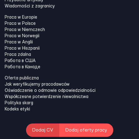
Przydatne artykuły
Wiadomości z zagranicy
Praca w Europie
Praca w Polsce
Praca w Niemczech
Praca w Norwegii
Praca w Anglii
Praca w Hiszpanii
Praca zdalna
Работа в США
Работа в Канадe
Oferta publiczna
Jak weryfikujemy pracodawców
Oświadczenie o odmowie odpowiedzialności
Współczesne potwierdzenie niewolnictwa
Polityka skarg
Kodeks etyki
Dodaj CV
Dodaj oferty pracy