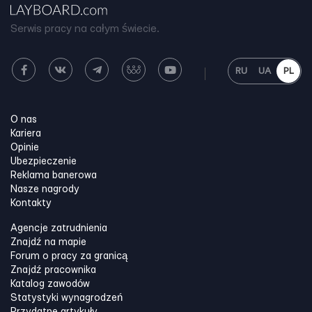
Serwis pracy na całym świecie.
RU
UA
PL
O nas
Kariera
Opinie
Ubezpieczenie
Reklama banerowa
Nasze nagrody
Kontakty
Agencje zatrudnienia
Znajdź na mapie
Forum o pracy za granicą
Znajdź pracownika
Katalog zawodów
Statystyki wynagrodzeń