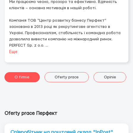
Ми працюємо чесно, прозоро та ефективно. Вдячність
клієнтів – основна мотивація в нашій роботі.
Компанія ТОВ “Центр розвитку бізнесу Перфект”
заснована в 2013 році як рекрутингове агентство в
Україні. Професіоналізм, стабільність і командна робота
дозволила вивести компанію на міжнародний ринок.
PERFECT Sp. z o.o.
...
Еще
O firmie
Oferty prace
Opinie
Oferty prace Перфект
Співробітник на поштовий склад "InPost"