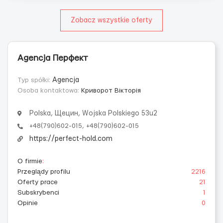
Zobacz wszystkie oferty
Agencja Перфект
Typ spółki:
Agencja
Osoba kontaktowa:
Криворот Вікторія
Polska, Щецин, Wojska Polskiego 53u2
+48(790)602-015, +48(790)602-015
https://perfect-hold.com
O firmie
:
Przeglądy profilu
2216
Oferty prace
21
Subskrybenci
1
Opinie
0