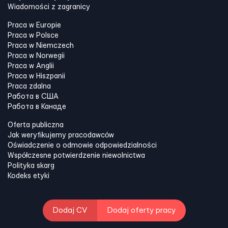
Wiadomości z zagranicy
Praca w Europie
Praca w Polsce
Praca w Niemczech
Praca w Norwegii
Praca w Anglii
Praca w Hiszpanii
Praca zdalna
Работа в США
Работа в Канадe
Oferta publiczna
Jak weryfikujemy pracodawców
Oświadczenie o odmowie odpowiedzialności
Współczesne potwierdzenie niewolnictwa
Polityka skarg
Kodeks etyki
Dodaj CV
Dodaj oferty pracy