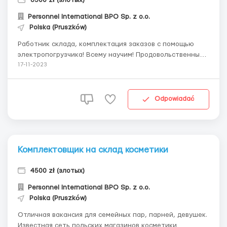
8500 zł (злотых)
Personnel International BPO Sp. z o.o.
Polska (Pruszków)
Работник склада, комплектация заказов c помощью
электропогрузчика! Всему научим! Продовольственный
склад известной торговой марки, ищет работников в
17-11-2023
пригороде Варшавы — (в городах Parzniew или Wyszków).
Мы являемся польским агентством по трудоустройству,
которое работает непосредс...
Odpowiadać
Комплектовщик на склад косметики
4500 zł (злотых)
Personnel International BPO Sp. z o.o.
Polska (Pruszków)
Отличная вакансия для семейных пар, парней, девушек.
Известная сеть польских магазинов косметики