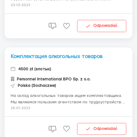
набирает персонал на склад. Мы являемся польским
23-10-2023
агентством по трудоустройству, которое работает
непосредственно с работодателем. Сертификат
агенства 5703. Ставка: 21 зл/час нетто. 28 зл/ч...
Odpowiadać
Комплектация алкогольных товаров
4500 zł (злотых)
Personnel International BPO Sp. z o.o.
Polska (Sochaczew)
На склад алкогольных товаров ищем комплектовщика.
Мы являемся польским агентством по трудоустройству,
которое работает непосредственно с работодателем.
26-01-2023
Сертификат агенства 5703. Место работы: Teresin ( 60
км от Варшавы ) Рабочие обязанности:комплектация
товаров в соответствии с заказом. Пог...
Odpowiadać