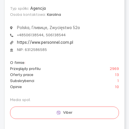
Typ spółki:
Agencja
Osoba kontaktowa:
Karolina
Polska, Гливице, Zwycięstwa 52a
+48506138544, 506138544
https://www.personnel.com.pl
NIP: 6312586585
O firmie
:
Przeglądy profilu
2969
Oferty prace
13
Subskrybenci
1
Opinie
10
Media społ.
Viber