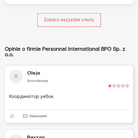
Zobacz wszystkie oferty
Opinie o firmie Personnel International BPO Sp. z
o.o.
Oleja
O
Anonimowy
Координатор уебок
Odpowiadać
Вихтар