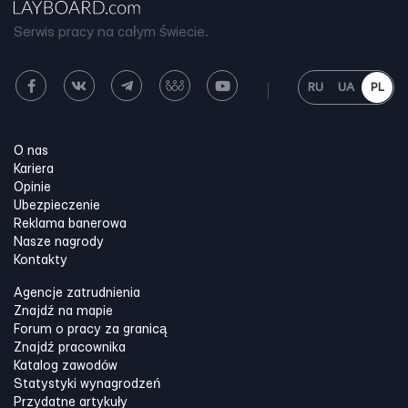
Serwis pracy na całym świecie.
RU
UA
PL
O nas
Kariera
Opinie
Ubezpieczenie
Reklama banerowa
Nasze nagrody
Kontakty
Agencje zatrudnienia
Znajdź na mapie
Forum o pracy za granicą
Znajdź pracownika
Katalog zawodów
Statystyki wynagrodzeń
Przydatne artykuły