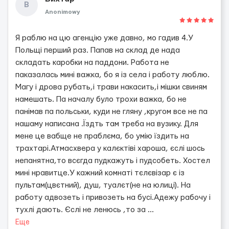
В
Anonimowy
Я раблю на цю агенцію уже давно, мо гадив 4.У
Польщі перший раз. Папав на склад де нада
складать каробки на паддони. Работа не
паказалась мині важка, бо я із села і работу люблю.
Магу і дрова рубать,і трави накасить,і мішки свиням
намешать. Па началу було трохи важка, бо не
панімав па польськи, куди не гляну ,кругом все не па
нашаму написана .Їздть там треба на вузику. Для
мене це вабще не праблєма, бо умію їздить на
трахтарі.Атмасхвера у калєктіві хароша, єслі шось
непанятна,то всєгда пудкажуть і пудсобеть. Хостел
мині нравитце.У кажний комнаті тєлєвізар є із
пультам(цвєтний), душ, туалєт(не на юлиці). На
работу адвозеть і привозеть на бусі.Адежу рабочу і
тухлі дають. Єслі не ленюсь ,то за
...
Еще