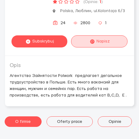
(Opinie:
1
)
Polska, Люблин, ul.Kolontaja 6/3
24
2800
1
Subskrybuj
Napisz
Opis
Агентство Зайнятости Polwork предлагает дегальное
трудоустройство в Польше. Есть много вакансий для
женщин, мужчин и семейніх пар. Есть работа на
производстве, есть работа для водителей кат В,С,D, E .
O firmie
Oferty prace
Opinie