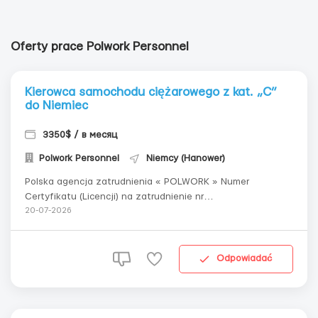
Oferty prace Polwork Personnel
Kierowca samochodu ciężarowego z kat. „C”
do Niemiec
3350$ / в месяц
Polwork Personnel
Niemcy (Hanower)
Polska agencja zatrudnienia « POLWORK » Numer
Certyfikatu (Licencji) na zatrudnienie nr
6734 poszukuje kierowców ciężarówek z kategorią "C"
20-07-2026
Wynagrodzenie : od 17,50 €/godz. + wydatki + transport +
dodatek za nadgodziny &n...
Odpowiadać