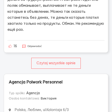
поляк обманывает, выплачивает не те деньги
которые в объявлении. Можна так сказать
останетесь без денях, те деньги которые платил
хватило только на продукты. Обман. Не рекомендую
ещё раз.
16
Odpowiadać
Czytaj wszystkie opinie
Agencja Polwork Personnel
Typ spółki:
Agencja
Osoba kontaktowa:
Виктория
Polska, Люблин, ul.Kolontaja 6/3