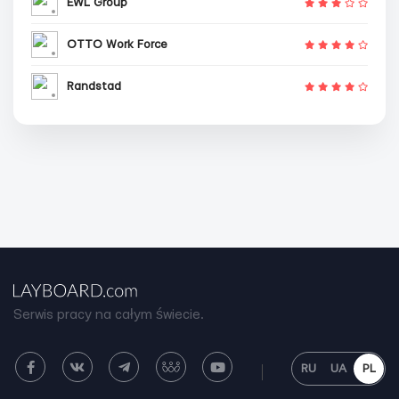
EWL Group
OTTO Work Force
Randstad
Serwis pracy na całym świecie.
RU
UA
PL