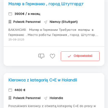
Маляр в Германию , город Штутгардт
3900€ / в месяц
Polwork Personnel
Niemcy (Stuttgart)
ВАКАНСИЯ: Маляр в Германии Требуются маляры в
Германию . Место работы: Германия , город Штутгардт
Требуются маляры в Германию . Оплата труда : от 16
25-08-2025
- 18 ЕВРО в ЧАС и выше !! Зарплата в месяц составл...
Odpowiadać
Kierowca z kategorią C+E w Holandii
4400 €
Polwork Personnel
Holandia
Poszukiwani kierowcy z otwartą kategorią C+E do pracy w