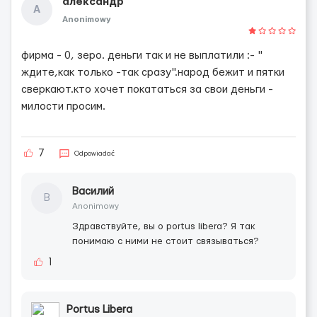
александр
А
Anonimowy
фирма - 0, зеро. деньги так и не выплатили :- "
ждите,как только -так сразу".народ бежит и пятки
сверкают.кто хочет покататься за свои деньги -
милости просим.
7
Odpowiadać
Василий
В
Anonimowy
Здравствуйте, вы о portus libera? Я так
понимаю с ними не стоит связываться?
1
Portus Libera