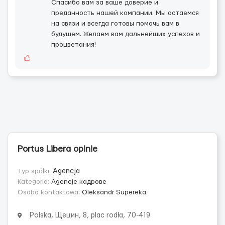
Спасибо вам за ваше доверие и
преданность нашей компании. Мы остаемся
на связи и всегда готовы помочь вам в
будущем. Желаем вам дальнейших успехов и
процветания!
Portus Libera opinie
Typ spółki:
Agencja
Kategoria:
Agencje кадровe
Osoba kontaktowa:
Oleksandr Supereka
Polska, Щецин, 8, plac rodła, 70-419