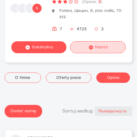
(Opinie:
2
)
5
Polska, Щецин, 8, plac rodła, 70-
419
7
4723
2
Subskrybuj
Napisz
O firmie
Oferty prace
Opinie
Dodać opinię
Sortuj według: