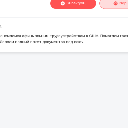
Subskrybuj
Napi
s
анемаемся офицыальным трудоустройством в США. Помогаем граж
 Делаем полный пакет документов под ключ.