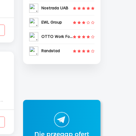
Nostrada UAB
EWL Group
OTTO Work Force
Randstad
 ...
Nie przegap ofert