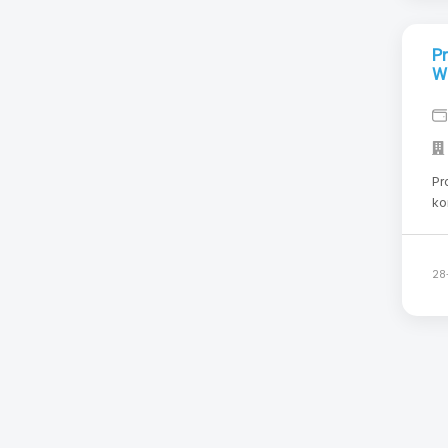
P
W
Pr
ko
Wa
mi
br
28