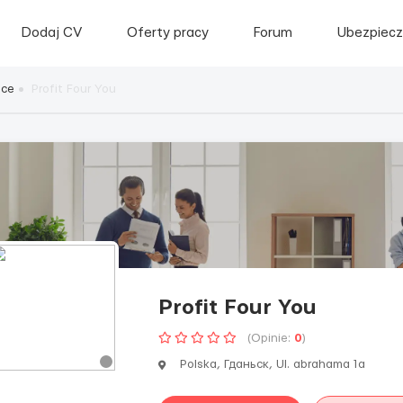
Dodaj CV
Oferty pracy
Forum
Ubezpiecz
sce
Profit Four You
Profit Four You
(Opinie:
0
)
Polska, Гданьск, Ul. abrahama 1a