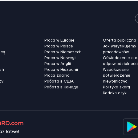
Praca w Europie
Oferta publiczna
Praca w Polsce
Jak weryfikujemy
icą
Praca w Niemczech
pracodawców
Praca w Norwegii
Oświadczenie o 
Praca w Anglii
odpowiedzialnośc
eń
Praca w Hiszpanii
Współczesne
Praca zdalna
potwierdzenie
cy
Работа в США
niewolnictwa
Работа в Канадe
Polityka skarg
Kodeks etyki
RD.com
az łatwe!