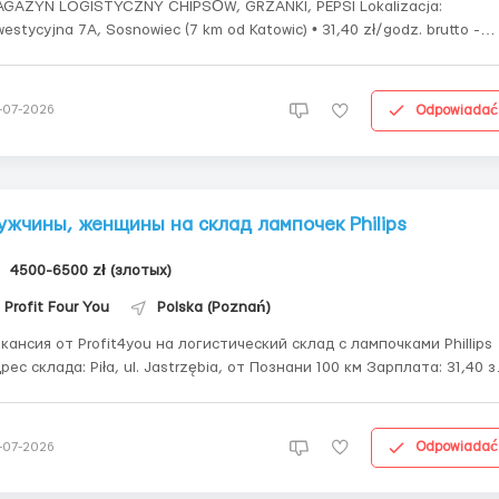
GAZYN LOGISTYCZNY CHIPSÓW, GRZANKI, PEPSI Lokalizacja:
estycyjna 7А, Sosnowiec (7 km od Katowic) • 31,40 zł/godz. brutto -
erwsze dwa tygodnie w trakcie szkolenia, następnie praca na akord! •
tota pracy: zbierać towar na palety ze skanerem i układać towar na
letę Praca ...
Odpowiadać
-07-2026
ужчины, женщины на склад лампочек Philips
4500-6500 zł (злотых)
Profit Four You
Polska (Poznań)
кансия от Profit4you на логистический склад с лампочками Phillips
ес склада: Piła, ul. Jastrzębia, от Познани 100 км Зарплата: 31,40 зл/
2 часовой рабочий (зависит от загруженности склада в 2
смены (6:00-18:00/18:00-6:00) 5 дней в неделю Обязанности: • сборка
Odpowiadać
-07-2026