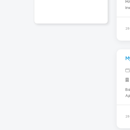
MA
Inw
pi
Is
pa
28
М
Ва
Адр
час брутто 8-1
28