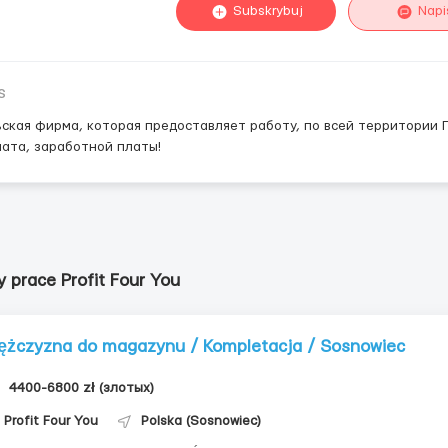
Subskrybuj
Napi
s
ская фирма, которая предоставляет работу, по всей территории 
ата, заработной платы!
y prace Profit Four You
ężczyzna do magazynu / Kompletacja / Sosnowiec
4400-6800 zł (злотых)
Profit Four You
Polska (Sosnowiec)