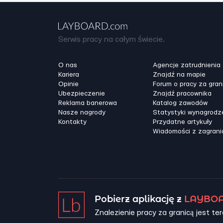
Serwis pracy na całym świecie.
O nas
Agencje zatrudnienia
Kariera
Znajdź na mapie
Opinie
Forum o pracy za gran
Ubezpieczenie
Znajdź pracownika
Reklama banerowa
Katalog zawodów
Nasze nagrody
Statystyki wynagrodz
Kontakty
Przydatne artykuły
Wiadomości z zagrani
Pobierz aplikację z
LAYBOA
Znalezienie pracy za granicą jest ter