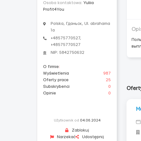
Osoba kontaktowa:
Yuliia
Profit4You
Polska, Гданьск, Ul. abrahama
Opi
1a
+48575770527,
Поль
+48575770527
выпл
NIP: 5842750632
O firmie
:
Wyświetlenia
987
Oferty prace
25
Subskrybenci
0
Ofert
Opinie
0
M
Użytkownik od
04.06.2024
Zablokuj
Narzekać
Udostępnij