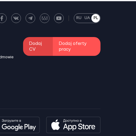
RU
UA
PL
Dodaj
Dodaj oferty
CV
pracy
odmowie
i