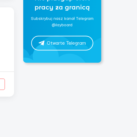
pracy za granicą
Subskrybuj nasz kanał Telegram
@layboard
Otwarte Telegram