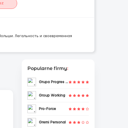
sz
Польши. Легальность и своевременная
Popularne firmy
:
Grupa Progres Sp. z o.o.
Group Working
Pro-Force
Gremi Personal