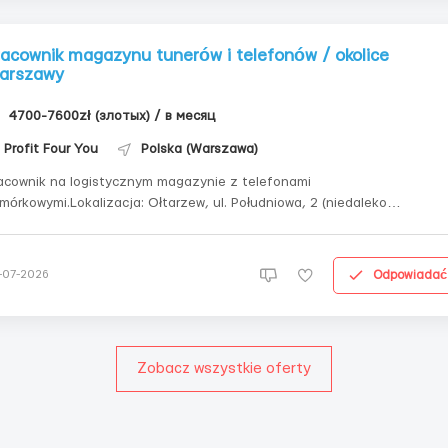
racownik magazynu tunerów i telefonów / okolice
arszawy
4700-7600zł (злотых) / в месяц
Profit Four You
Polska (Warszawa)
acownik na logistycznym magazynie z telefonami
mórkowymi.Lokalizacja: Ołtarzew, ul. Południowa, 2 (niedaleko
rszawy)MężczyźniZapewniamy zakwaterowanie lub dopłata za własne
eszkanie (300zł). Bez nocnych zmianWynagrodzenie:30,70 zł/godz.
utto;Obowiązki:• Praca ze skanerem;• Usuwan...
Odpowiadać
-07-2026
Zobacz wszystkie oferty