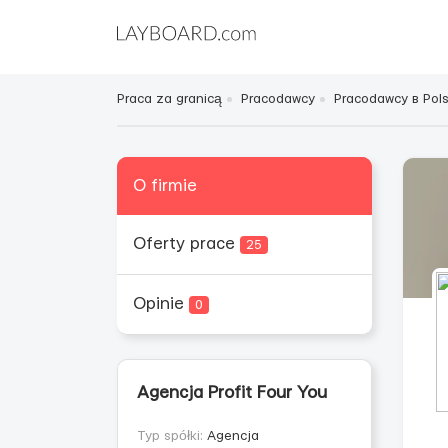
Praca za granicą
Pracodawcy
Pracodawcy в Pol
O firmie
Oferty prace
25
Opinie
0
Agencja Profit Four You
Typ spółki:
Agencja