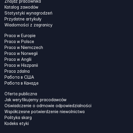
Znajdź pracownika
Katalog zawodów
Statystyki wynagrodzeń
Przydatne artykuły
Wiadomości z zagranicy
Praca w Europie
Praca w Polsce
Praca w Niemczech
Praca w Norwegii
Praca w Anglii
Praca w Hiszpanii
Praca zdalna
Работа в США
Работа в Канадe
Oferta publiczna
Jak weryfikujemy pracodawców
Oświadczenie o odmowie odpowiedzialności
Współczesne potwierdzenie niewolnictwa
Polityka skarg
Kodeks etyki