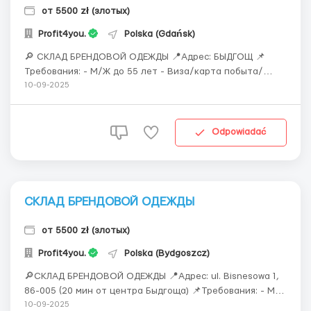
от 5500 zł (злотых)
Profit4you.
Polska (Gdańsk)
🔎 СКЛАД БРЕНДОВОЙ ОДЕЖДЫ 📍Адрес: БЫДГОЩ 📌
Требования: - М/Ж до 55 лет - Виза/карта побыта/
биометрия/паспорт/песель/статус УКР - Без опыта и
10-09-2025
без знания языка 🕓График работы: - С понедельника по
субботу, воскресенье - выходной - Две смены: с 06:00 до
18:00, с 18:00 до 06:00 🖇Основ...
Odpowiadać
СКЛАД БРЕНДОВОЙ ОДЕЖДЫ
от 5500 zł (злотых)
Profit4you.
Polska (Bydgoszcz)
🔎СКЛАД БРЕНДОВОЙ ОДЕЖДЫ 📍Адрес: ul. Bisnesowa 1,
86-005 (20 мин от центра Быдгоща) 📌Требования: - М/
Ж до 55 лет - Виза/карта побыта/биометрия/паспорт/
10-09-2025