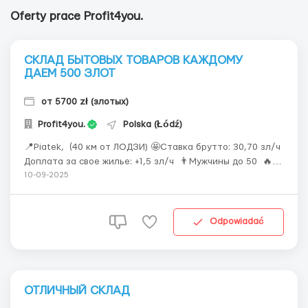
Oferty prace Profit4you.
СКЛАД БЫТОВЫХ ТОВАРОВ КАЖДОМУ
ДАЕМ 500 ЗЛОТ
от 5700 zł (злотых)
Profit4you.
Polska (Łódź)
📍Piatek, (40 км от ЛОДЗИ) 🤩Ставка брутто: 30,70 зл/ч
Доплата за свое жилье: +1,5 зл/ч 👨Мужчины до 50 🔥
Без опыта и языка Основные обязанности: 📌
10-09-2025
Комплектация заказов на электровузке при помоши
сканера - обучаем 📌Аудит товара 📌Сортировка и
проверка качества 🕓График...
Odpowiadać
ОТЛИЧНЫЙ СКЛАД