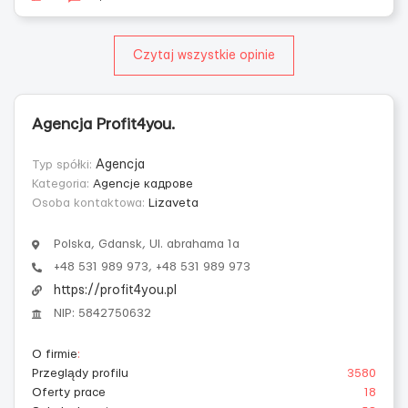
Czytaj wszystkie opinie
Agencja Profit4you.
Typ spółki:
Agencja
Kategoria:
Agencje кадровe
Osoba kontaktowa:
Lizaveta
Polska, Gdansk, Ul. abrahama 1a
+48 531 989 973, +48 531 989 973
https://profit4you.pl
NIP: 5842750632
O firmie
:
Przeglądy profilu
3580
Oferty prace
18