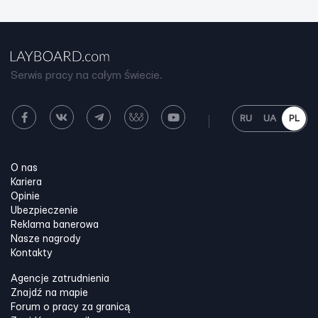
Serwis pracy na całym świecie.
RU
UA
PL
O nas
Kariera
Opinie
Ubezpieczenie
Reklama banerowa
Nasze nagrody
Kontakty
Agencje zatrudnienia
Znajdź na mapie
Forum o pracy za granicą