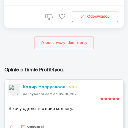
песель/статус УКР - Без опыта и без знания языка 🕓
График работы: - С понедельника по субботу
воскресенье - выходной - Две смены: с 06:00 д...
Odpowiadać
Zobacz wszystkie oferty
Opinie o firmie Profit4you.
Кодир Насруллоев
30
na layboard.com od 05-01-2026
Я хочу сделать с вами коллегу.
Odpowiadać