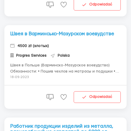
Пр...
Odpowiadać
Швея в Варминсько-Мазурскoм воевудстве
4500 zł (злотых)
Progres Services
Polska
Швея в Польше (Варминско-Мазурское воевудство)
Обязанности: • Пошив чехлов на матрасы и подушки •
Пошив трикотажных изделий • Шить машинами разного
18-09-2023
типа (в т.ч. полуавтомат) DURKOPP-ADLER Зарплата и
премии: • 16,97-18,97 зл/нетто • В месяц 3200 – 4...
Odpowiadać
Работник продукции изделий из металла,