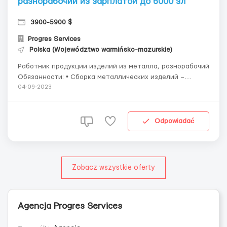
разнорабочий из зарплатой до 6000 зл
3900-5900 $
Progres Services
Polska (Województwo warmińsko-mazurskie)
Работник продукции изделий из металла, разнорабочий
Обязанности: • Сборка металлических изделий –
работа на машинах (у каждого свой процесс) • Сборка
04-09-2023
по инструкции – металлических деталей (всему
полностью обучают) • Шлифование заусенцев •
Удаление детал...
Odpowiadać
Zobacz wszystkie oferty
Agencja Progres Services