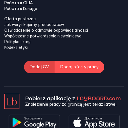
Работа в США
Работа в Канадe
Oferta publiczna
Jak weryfikujemy pracodawców
Oświadczenie o odmowie odpowiedzialności
Współczesne potwierdzenie niewolnictwa
Polityka skarg
Kodeks etyki
Dodaj CV
Dodaj oferty pracy
Pobierz aplikację z
LAYBOARD.com
Znalezienie pracy za granicą jest teraz łatwe!