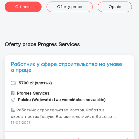
O firmie
Oferty prace
Opinie
Oferty prace Progres Services
Работник у сфере строительства на умове
о праце
5700 zł (злотых)
Progres Services
Polska (Województwo warmińsko-mazurskie)
🙋 Работник строительство мостов. Работа в
окрестностях Гошува Великопольский, в Strzelce
Krajeńskie. Умова о праце. 💸Зарплата: • 18,97 – 24 зл/ч
18-09-2023
на руки (netto) в зависимости от опыта. • В месяц: 4200
– 5760 зл/netto. 🏡Жилье в городе Strzelce Krajeńskie •