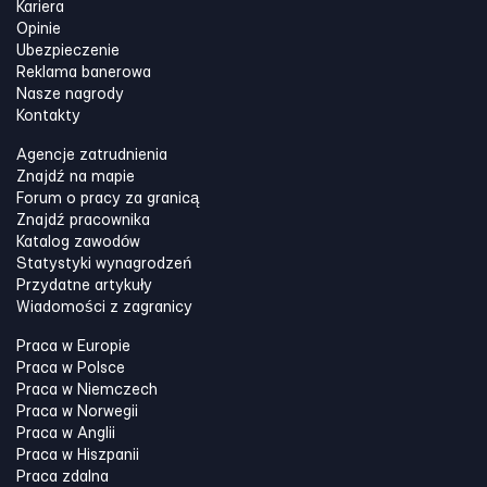
Kariera
Opinie
Ubezpieczenie
Reklama banerowa
Nasze nagrody
Kontakty
Agencje zatrudnienia
Znajdź na mapie
Forum o pracy za granicą
Znajdź pracownika
Katalog zawodów
Statystyki wynagrodzeń
Przydatne artykuły
Wiadomości z zagranicy
Praca w Europie
Praca w Polsce
Praca w Niemczech
Praca w Norwegii
Praca w Anglii
Praca w Hiszpanii
Praca zdalna