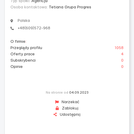
Typ spółki:
Agencja
Osoba kontaktowa:
Tetiana Grupa Progres
Polska
+48(609)572-968
O firmie
:
Przeglądy profilu
1058
Oferty prace
4
Subskrybenci
0
Opinie
0
Na stronie od
04.09.2023
Narzekać
Zablokuj
Udostępnij