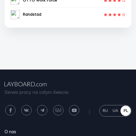
OTTO Work Force
Randstad
Serwis pracy na całym świecie.
RU
UA
PL
O nas