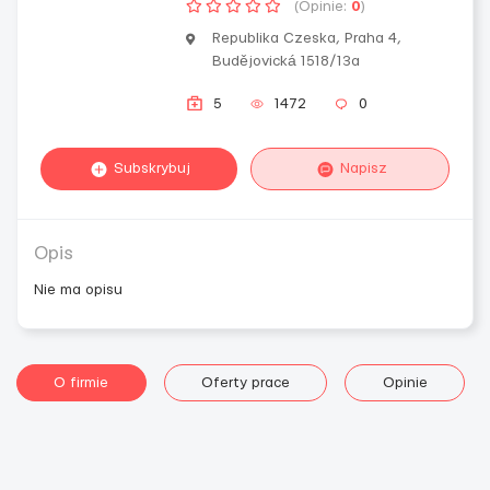
(Opinie:
0
)
Republika Czeska, Praha 4,
Budějovická 1518/13a
5
1472
0
Subskrybuj
Napisz
Opis
Nie ma opisu
O firmie
Oferty prace
Opinie