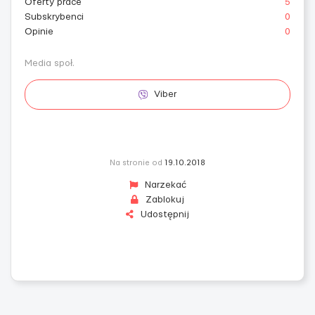
Oferty prace
5
Subskrybenci
0
Opinie
0
Media społ.
Viber
Na stronie od
19.10.2018
Narzekać
Zablokuj
Udostępnij