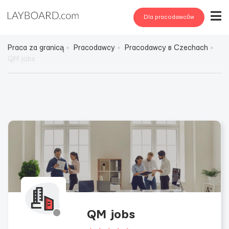
Dla pracodawców
Praca za granicą
Pracodawcy
Pracodawcy в Czechach
QM jobs
QM jobs