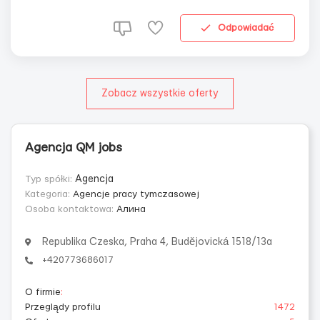
координатора во время смены ...
Odpowiadać
Zobacz wszystkie oferty
Agencja QM jobs
Typ spółki:
Agencja
Kategoria:
Agencje pracy tymczasowej
Osoba kontaktowa:
Алина
Republika Czeska, Praha 4, Budějovická 1518/13a
+420773686017
O firmie
:
Przeglądy profilu
1472