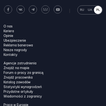
RU
UA
PL
O nas
Kariera
Opinie
Ubezpieczenie
Reklama banerowa
Nasze nagrody
Kontakty
Agencje zatrudnienia
Znajdź na mapie
Forum o pracy za granicą
Znajdź pracownika
Katalog zawodów
Statystyki wynagrodzeń
Przydatne artykuły
Wiadomości z zagranicy
Praca w Europie