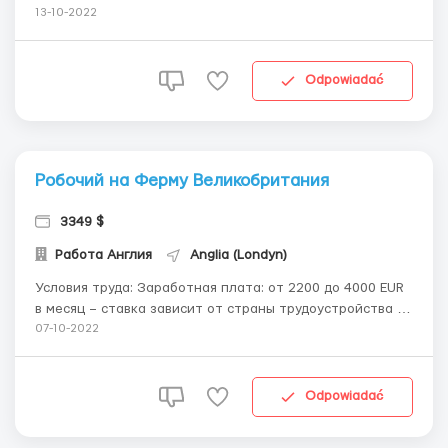
Работы на фабриках: Упаковка сортировка шоколадных
13-10-2022
изделий - Snickers, Mars, Bounty, Twix, MilkyWay. Работа
водителем на складе Amazon Работа в приюте для
животных Упаковка шампуней и мыла "...
Odpowiadać
Робочий на Ферму Великобритания
3349 $
Работа Англия
Anglia (Londyn)
Условия труда: Заработная плата: от 2200 до 4000 EUR
в месяц – ставка зависит от страны трудоустройства и
отработанных часов; Срок контракта – от 3 до 36
07-10-2022
месяцев – зависит от выбранной программы и страны;
Жилье обязательно предоставляется работодателем.
Рабочие живут в оч...
Odpowiadać