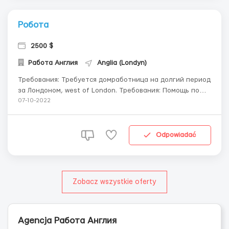
Робота
2500 $
Работа Англия
Anglia (Londyn)
Требования: Требуется домработница на долгий период
за Лондонoм, west of London. Требования: Помощь по
уходу за детьми (собрать в школу, накормить, почитать
07-10-2022
книгу, babysitting) Регулярная уборка дома, умение
готовить, любовь к порядку и чистоте. Стирка. Глажка,
уход за гардеробом детей и взро...
Odpowiadać
Zobacz wszystkie oferty
Agencja Работа Англия