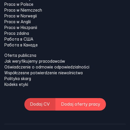
Praca w Polsce
Praca w Niemczech
Praca w Norwegii
Praca w Anglii
Praca w Hiszpanii
Praca zdalna
Работа в США
Работа в Канадe
Oferta publiczna
Jak weryfikujemy pracodawców
Oświadczenie o odmowie odpowiedzialności
Współczesne potwierdzenie niewolnictwa
Polityka skarg
Kodeks etyki
Dodaj CV
Dodaj oferty pracy