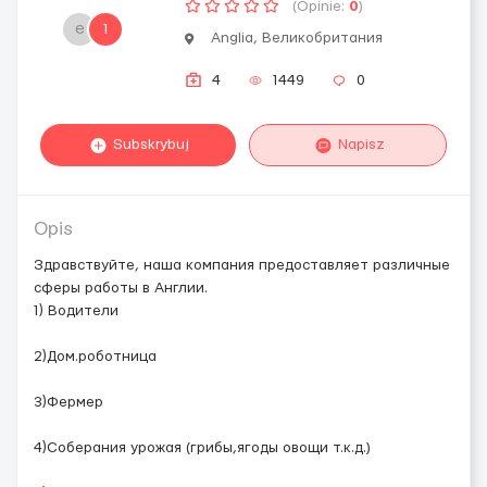
(Opinie:
0
)
e
1
Anglia, Великобритания
4
1449
0
Subskrybuj
Napisz
Opis
Здравствуйте, наша компания предоставляет различные
сферы работы в Англии.
1) Водители
2)Дом.роботница
3)Фермер
4)Соберания урожая (грибы,ягоды овощи т.к.д.)