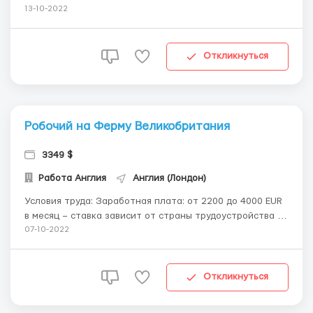
Работы на фабриках: Упаковка сортировка шоколадных
13-10-2022
изделий - Snickers, Mars, Bounty, Twix, MilkyWay. Работа
водителем на складе Amazon Работа в приюте для
животных Упаковка шампуней и мыла "...
Откликнуться
Робочий на Ферму Великобритания
3349 $
Работа Англия
Англия (Лондон)
Условия труда: Заработная плата: от 2200 до 4000 EUR
в месяц – ставка зависит от страны трудоустройства и
отработанных часов; Срок контракта – от 3 до 36
07-10-2022
месяцев – зависит от выбранной программы и страны;
Жилье обязательно предоставляется работодателем.
Рабочие живут в оч...
Откликнуться