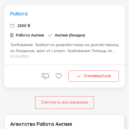
Робота
2500 $
Работа Англия
Англия (Лондон)
Требования: Требуется домработница на долгий период
за Лондонoм, west of London. Требования: Помощь по
уходу за детьми (собрать в школу, накормить, почитать
07-10-2022
книгу, babysitting) Регулярная уборка дома, умение
готовить, любовь к порядку и чистоте. Стирка. Глажка,
уход за гардеробом детей и взро...
Откликнуться
Смотреть все вакансии
Агентство Работа Англия