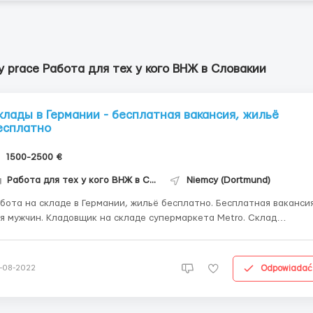
y prace Работа для тех у кого ВНЖ в Словакии
клады в Германии - бесплатная вакансия, жильё
есплатно
1500-2500 €
Работа для тех у кого ВНЖ в Словакии
Niemcy (Dortmund)
бота на складе в Германии, жильё бесплатно. Бесплатная ваканси
 Кладовщик на складе супермаркета Metro. Склад
рмаркета Метро (город Марль). Комплектация заказов, сортировка
ра - работа с наушниками. Официальное трудоустройство -
кансия только для граждан...
Odpowiadać
-08-2022