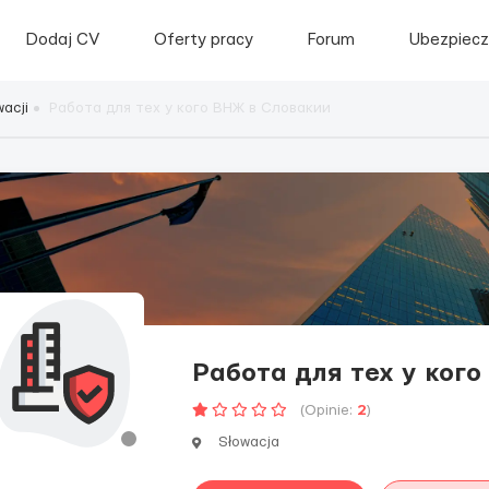
Dodaj CV
Oferty pracy
Forum
Ubezpiecz
acji
Работа для тех у кого ВНЖ в Словакии
Работа для тех у ког
(Opinie:
2
)
Słowacja