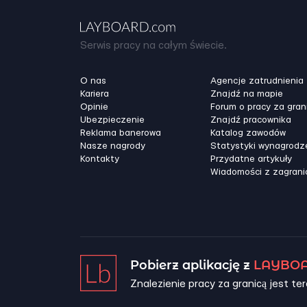
Serwis pracy na całym świecie.
O nas
Agencje zatrudnienia
Kariera
Znajdź na mapie
Opinie
Forum o pracy za gran
Ubezpieczenie
Znajdź pracownika
Reklama banerowa
Katalog zawodów
Nasze nagrody
Statystyki wynagrodz
Kontakty
Przydatne artykuły
Wiadomości z zagrani
Pobierz aplikację z
LAYBOA
Znalezienie pracy za granicą jest ter