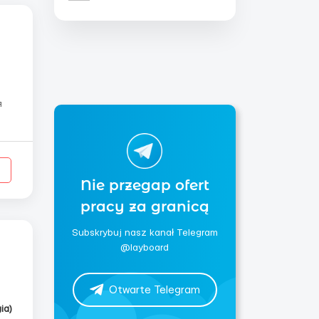
я
Nie przegap ofert
pracy za granicą
Subskrybuj nasz kanał Telegram
@layboard
Otwarte Telegram
ia)