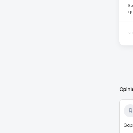
Бе
граждан ЕС Ге
в произв
кабельны
ли
20
Opini
Д
Зар