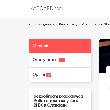
Praca za granicą
Pracodawcy
Pracodawcy в Słow
O firmie
Oferty prace
13
Opinie
2
bezpośredni pracodawca
Работа для тех у кого
ВНЖ в Словакии