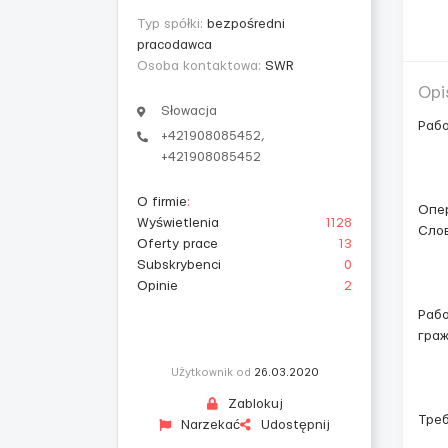
Typ spółki:
bezpośredni
pracodawca
Osoba kontaktowa:
SWR
Opi
Słowacja
Рабо
+421908085452,
+421908085452
O firmie
:
Опер
Wyświetlenia
1128
Слов
Oferty prace
13
Subskrybenci
0
Opinie
2
Рабо
граж
Użytkownik od
26.03.2020
Zablokuj
Треб
Narzekać
Udostępnij