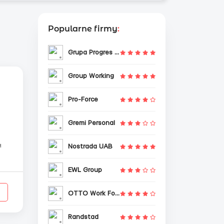
Popularne firmy
:
Grupa Progres Sp. z o.o.
Group Working
Pro-Force
Gremi Personal
я
Nostrada UAB
EWL Group
OTTO Work Force
Randstad