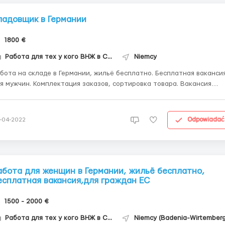
ладовщик в Германии
1800 €
Работа для тех у кого ВНЖ в Словакии
Niemcy
бота на складе в Германии, жильё бесплатно. Бесплатная ваканси
я мужчин. Комплектация заказов, сортировка товара. Вакансия
 для граждан ЕС. Жильё предоставляется бесплатно-достойные
от 9 до 12 евро/час нетто (чистыми). Есть бонусная
система Требования: - ...
Odpowiadać
-04-2022
абота для женщин в Германии, жильё бесплатно,
есплатная вакансия,для граждан ЕС
1500 - 2000 €
Работа для тех у кого ВНЖ в Словакии
Niemcy (Badenia-Wirtemberg