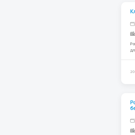
К
Ра
дл
только
условия. Зарплата 
20
Р
б