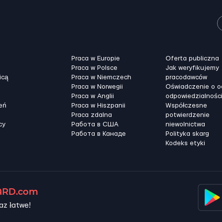
Praca w Europie
Oferta publiczna
Praca w Polsce
Jak weryfikujemy
icą
Praca w Niemczech
pracodawców
Praca w Norwegii
Oświadczenie o 
Praca w Anglii
odpowiedzialnośc
eń
Praca w Hiszpanii
Współczesne
Praca zdalna
potwierdzenie
cy
Работа в США
niewolnictwa
Работа в Канадe
Polityka skarg
Kodeks etyki
RD.com
az łatwe!