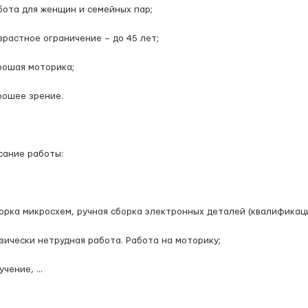
бота для женщин и семейных пар;
зрастное ограничение – до 45 лет;
рошая моторика;
рошее зрение.
сание работы:
орка микросхем, ручная сборка электронных деталей (квалификаци
зически нетрудная работа. Работа на моторику;
бучение,
...