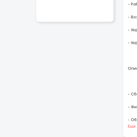
- Ра
- Во
- Хо
- Хо
Опи
- Сб
- Фи
- О
Еще