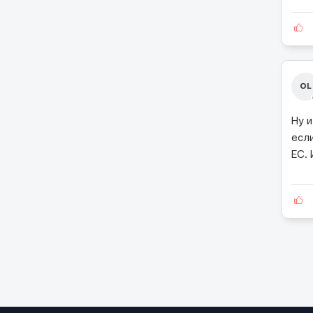
OL
Ну 
есл
ЕС.