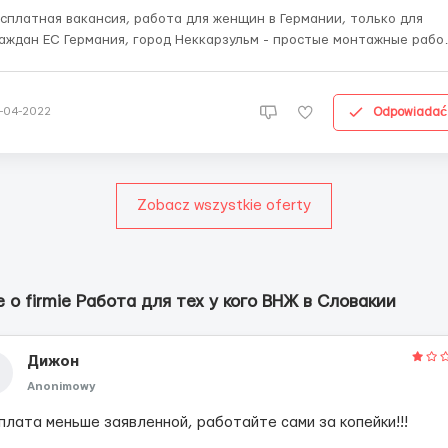
сплатная вакансия, работа для женщин в Германии, только для
рмания, город Неккарзульм - простые монтажные работы
одстве - сборка небольших электронных компонентов и
х жгутов - Физически нетрудная работа - Это не работа на
нии - зарплата - 9 / час нетто ...
Odpowiadać
-04-2022
Zobacz wszystkie oferty
e o firmie Работа для тех у кого ВНЖ в Словакии
Дижон
Anonimowy
плата меньше заявленной, работайте сами за копейки!!!