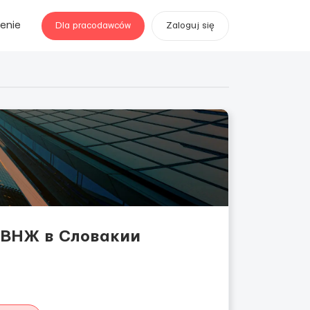
enie
Dla pracodawców
Zaloguj się
о ВНЖ в Словакии