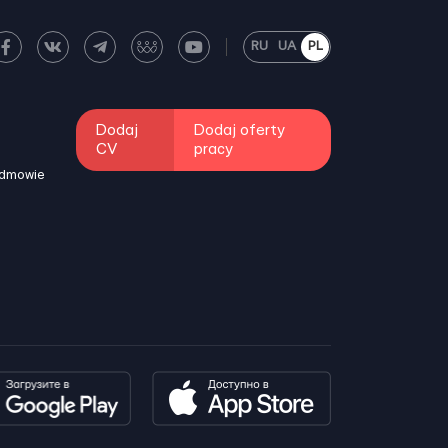
RU
UA
PL
Dodaj
Dodaj oferty
CV
pracy
odmowie
i