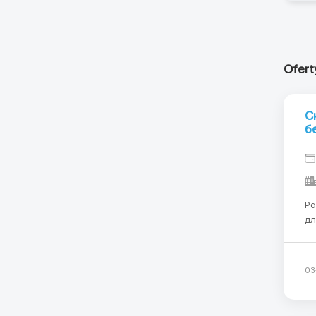
Ofert
С
б
Ра
для мужчин.
супе
това
ва
03