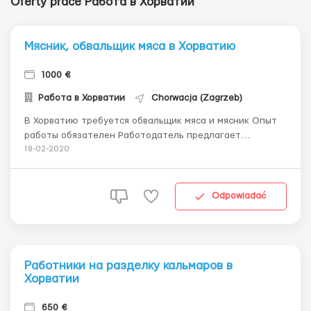
Oferty prace Работа в Хорватии
Мясник, обвальщик мяса в Хорватию
1000 €
Работа в Хорватии
Chorwacja (Zagrzeb)
В Хорватию требуется обвальщик мяса и мясник Опыт
работы обязателен Работодатель предлагает
⚒️Предоставляются инструменты, спецодежду,
18-02-2020
проживание ?Заработную плату от 1000 евро/месяц ?
Трудоустройство на длительный период ?Работа на
производстве, обвалка, подготовка к переработке,
Odpowiadać
работа ...
Работники на разделку кальмаров в
Хорватии
650 €