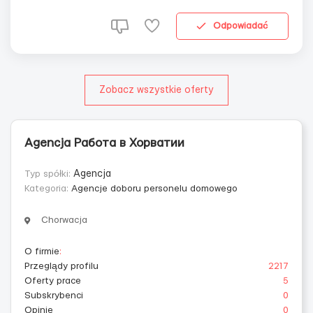
Бесплатный проезд Оформление по польской визе,
если нет - оформят за 50 е...
Odpowiadać
Zobacz wszystkie oferty
Agencja Работа в Хорватии
Typ spółki:
Agencja
Kategoria:
Agencje doboru personelu domowego
Chorwacja
O firmie
:
Przeglądy profilu
2217
Oferty prace
5
Subskrybenci
0
Opinie
0