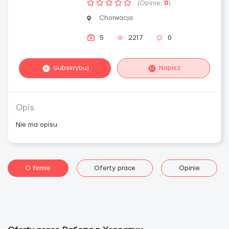
(Opinie:
0
)
Chorwacja
5
2217
0
Subskrybuj
Napisz
Opis
Nie ma opisu
O firmie
Oferty prace
Opinie