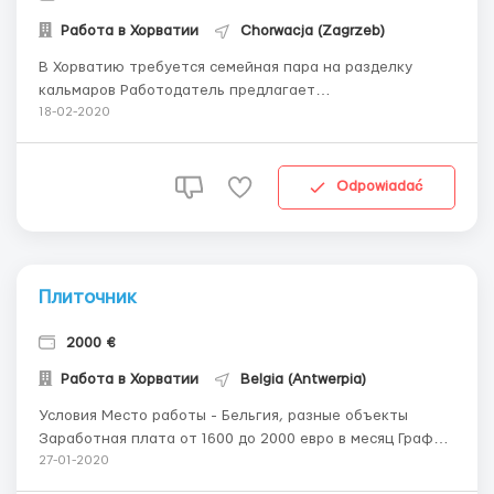
Работа в Хорватии
Chorwacja (Zagrzeb)
В Хорватию требуется семейная пара на разделку
кальмаров Работодатель предлагает
⚒️Предоставляются инструменты, спецодежду,
18-02-2020
проживание, оплачивается дорога до Хорватии ?
Заработную плату от 650 евро в месяц ?
Трудоустройство на длительный период ?Работа на
Odpowiadać
производстве: чистка и разделк...
Плиточник
2000 €
Работа в Хорватии
Belgia (Antwerpia)
Условия Место работы - Бельгия, разные объекты
Заработная плата от 1600 до 2000 евро в месяц График
работы: 6 дней в неделю Норма от 10 квадратов в день
27-01-2020
Проживание - 200-250 евро в месяц с заработной платы