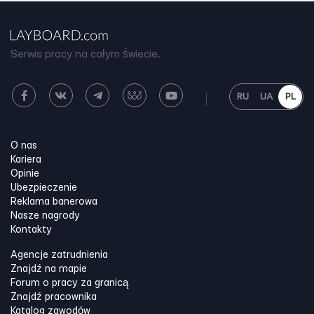
Serwis pracy na całym świecie.
RU
UA
PL
O nas
Kariera
Opinie
Ubezpieczenie
Reklama banerowa
Nasze nagrody
Kontakty
Agencje zatrudnienia
Znajdź na mapie
Forum o pracy za granicą
Znajdź pracownika
Katalog zawodów