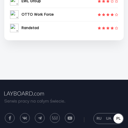
EWL Group
OTTO Work Force
Randstad
Serwis pracy na całym świecie.
RU
UA
PL