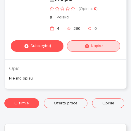
(Opinie:
0
)
Polska
4
280
0
Subskrybuj
Napisz
Opis
Nie ma opisu
O firmie
Oferty prace
Opinie