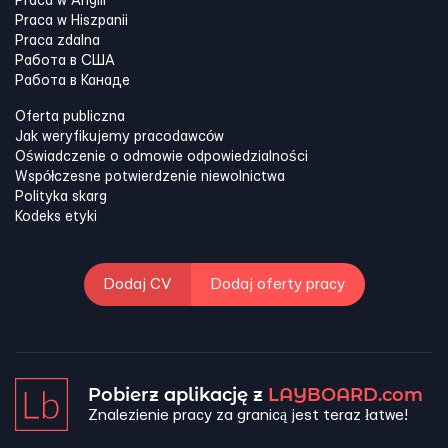
Praca w Anglii
Praca w Hiszpanii
Praca zdalna
Работа в США
Работа в Канадe
Oferta publiczna
Jak weryfikujemy pracodawców
Oświadczenie o odmowie odpowiedzialności
Współczesne potwierdzenie niewolnictwa
Polityka skarg
Kodeks etyki
Dodaj CV
Dodaj oferty pracy
Pobierz aplikację z
LAYBOARD.com
Znalezienie pracy za granicą jest teraz łatwe!