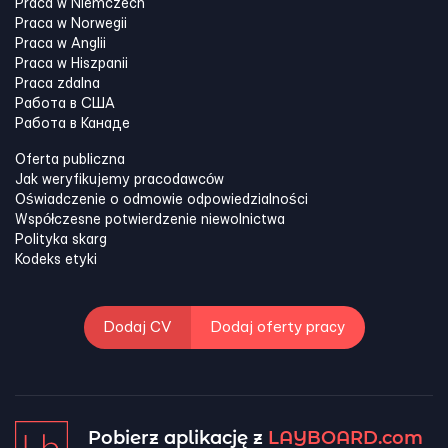
Praca w Niemczech
Praca w Norwegii
Praca w Anglii
Praca w Hiszpanii
Praca zdalna
Работа в США
Работа в Канадe
Oferta publiczna
Jak weryfikujemy pracodawców
Oświadczenie o odmowie odpowiedzialności
Współczesne potwierdzenie niewolnictwa
Polityka skarg
Kodeks etyki
Dodaj CV
Dodaj oferty pracy
Pobierz aplikację z
LAYBOARD.com