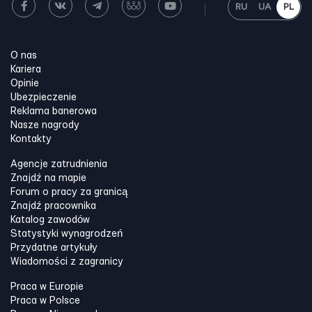
RU
UA
PL
O nas
Kariera
Opinie
Ubezpieczenie
Reklama banerowa
Nasze nagrody
Kontakty
Agencje zatrudnienia
Znajdź na mapie
Forum o pracy za granicą
Znajdź pracownika
Katalog zawodów
Statystyki wynagrodzeń
Przydatne artykuły
Wiadomości z zagranicy
Praca w Europie
Praca w Polsce