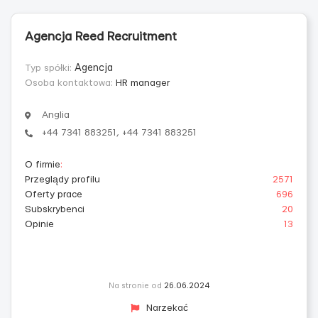
Agencja Reed Recruitment
Typ spółki:
Agencja
Osoba kontaktowa:
HR manager
Anglia
+44 7341 883251, +44 7341 883251
O firmie
:
Przeglądy profilu
2571
Oferty prace
696
Subskrybenci
20
Opinie
13
Na stronie od
26.06.2024
Narzekać