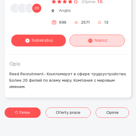
(Opinie:
13
)
20
Anglia
696
2571
13
Subskrybuj
Napisz
Opis
Reed Recruitment- Конгломерат в сфере трудоустройства.
Более 20 филий по всему миру. Компания с мировым
именем.
O firmie
Oferty prace
Opinie